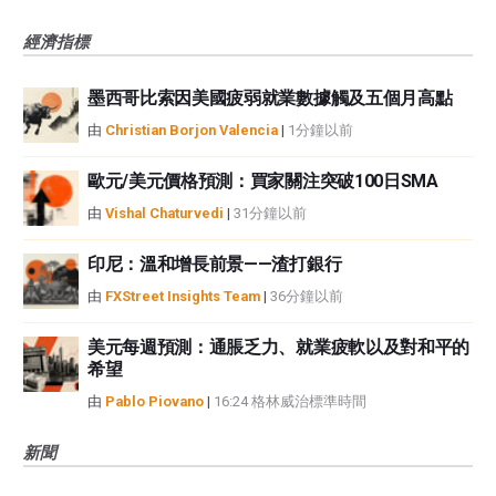
經濟指標
墨西哥比索因美國疲弱就業數據觸及五個月高點
由
Christian Borjon Valencia
|
1分鐘以前
歐元/美元價格預測：買家關注突破100日SMA
由
Vishal Chaturvedi
|
31分鐘以前
印尼：溫和增長前景——渣打銀行
由
FXStreet Insights Team
|
36分鐘以前
美元每週預測：通脹乏力、就業疲軟以及對和平的
希望
由
Pablo Piovano
|
16:24 格林威治標準時間
新聞