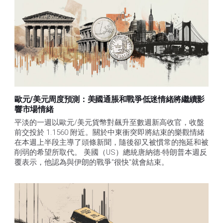
歐元/美元周度預測：美國通脹和戰爭低迷情緒將繼續影
響市場情緒
平淡的一週以歐元/美元貨幣對飆升至數週新高收官，收盤
前交投於 1.1560 附近。關於中東衝突即將結束的樂觀情緒
在本週上半段主導了頭條新聞，隨後卻又被慣常的拖延和被
削弱的希望所取代。 美國（US）總統唐納德-特朗普本週反
覆表示，他認為與伊朗的戰爭"很快"就會結束。