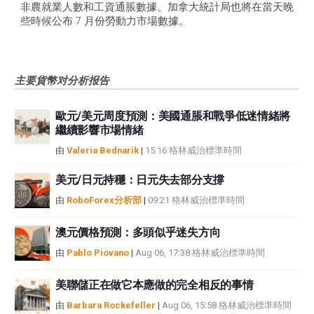
非農就業人數和工資通脹數據。加拿大統計局也將在當天晚
些時候公布 7 月份勞動力市場數據。
主要貨幣对分析报告
歐元/美元周度預測：美國通脹和戰爭低迷情緒將
繼續影響市場情緒
由
Valeria Bednarik
|
15:16 格林威治標準時間
美元/日元持穩：日元失去部分支撐
由
RoboForex分析部
|
09:21 格林威治標準時間
澳元價格預測：多頭似乎迷失方向
由
Pablo Piovano
|
Aug 06, 17:38 格林威治標準時間
美聯儲正在做它本應做的完全相反的事情
由
Barbara Rockefeller
|
Aug 06, 15:58 格林威治標準時間