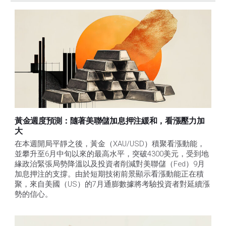
黃金週度預測：隨著美聯儲加息押注緩和，看漲壓力加
大
在本週開局平靜之後，黃金（XAU/USD）積聚看漲動能，
並攀升至6月中旬以來的最高水平，突破4300美元，受到地
緣政治緊張局勢降溫以及投資者削減對美聯儲（Fed）9月
加息押注的支撐。由於短期技術前景顯示看漲動能正在積
聚，來自美國（US）的7月通膨數據將考驗投資者對延續漲
勢的信心。 