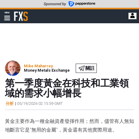
轉
至
FXStreet
MENU
主
顯
示
要
導
內
航
容
Mike Maharrey
關註
Money Metals Exchange
第一季度黃金在科技和工業領
域的需求小幅增長
分析
|
05/19/2026 02:15:59 GMT
黃金主要作為一種金融資產發揮作用；然而，儘管有人無知
地斷言它是"無用的金屬"，黃金還有其他實際用途。