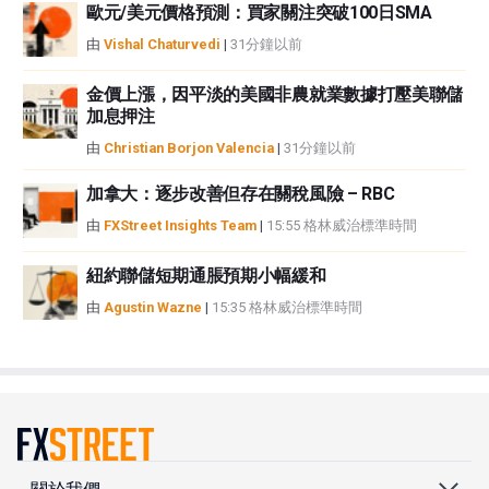
歐元/美元價格預測：買家關注突破100日SMA
由
Vishal Chaturvedi
|
31分鐘以前
金價上漲，因平淡的美國非農就業數據打壓美聯儲
加息押注
由
Christian Borjon Valencia
|
31分鐘以前
加拿大：逐步改善但存在關稅風險 – RBC
由
FXStreet Insights Team
|
15:55 格林威治標準時間
紐約聯儲短期通脹預期小幅緩和
由
Agustin Wazne
|
15:35 格林威治標準時間