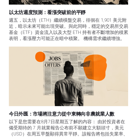
以太坊週度預測：看漲突破前的平靜
週五，以太坊（ETH）繼續橫盤交易，徘徊在 1,901 美元附
近，暗示未來可能出現突破。與此同時，穩定的交易所交易
基金（ETF）資金流入以及大型 ETH 持有者不斷增加的積累
表明，看漲壓力可能正在暗中積聚。 機構需求繼續增強。
今日外匯：市場將注意力從中東轉向非農就業人數
以下是您需要在8月7日星期五了解的内容： 由於投資者在
備受期待的 7 月就業報告公布前不願建立大額頭寸，美元
（USD）在周五早盤顯得異常平靜。該報告將包括失業率、