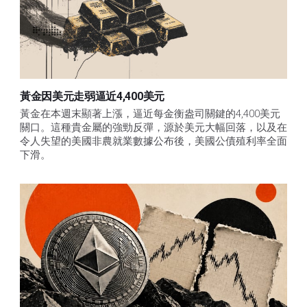
黃金因美元走弱逼近4,400美元
黃金在本週末顯著上漲，逼近每金衡盎司關鍵的4,400美元
關口。這種貴金屬的強勁反彈，源於美元大幅回落，以及在
令人失望的美國非農就業數據公布後，美國公債殖利率全面
下滑。