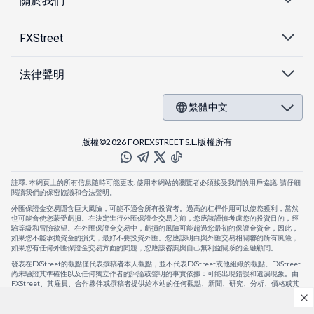
關於我們
FXStreet
法律聲明
繁體中文
版權©2026 FOREXSTREET S.L.版權所有
註釋: 本網頁上的所有信息隨時可能更改. 使用本網站的瀏覽者必須接受我們的用戶協議. 請仔細
閱讀我們的保密協議和合法聲明。
外匯保證金交易隱含巨大風險，可能不適合所有投資者。過高的杠桿作用可以使您獲利，當然
也可能會使您蒙受虧損。在決定進行外匯保證金交易之前，您應該謹慎考慮您的投資目的，經
驗等級和冒險欲望。在外匯保證金交易中，虧損的風險可能超過您最初的保證金資金，因此，
如果您不能承擔資金的損失，最好不要投資外匯。您應該明白與外匯交易相關聯的所有風險，
如果您有任何外匯保證金交易方面的問題，您應該咨詢與自己無利益關系的金融顧問。
發表在FXStreet的觀點僅代表撰稿者本人觀點，並不代表FXStreet或他組織的觀點。FXStreet
尚未驗證其準確性以及任何獨立作者的評論或聲明的事實依據：可能出現錯誤和遺漏現象。由
FXStreet、其雇員、合作夥伴或撰稿者提供給本站的任何觀點、新聞、研究、分析、價格或其
他信息，僅作為壹般的市場評論，並不構成投資建議。FXStreet將不會承擔任何損失或損害的
賠償責任，包括但不限於因直接或間接使用或依賴這些信息而可能產生的任何利潤損失。