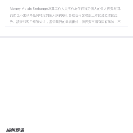
WhatsApp
Telegram
剪
Money Metals Exchange及其工作人員不作為任何特定個人的個人投資顧問。
貼
我們也不主張為任何特定的個人購買或出售在任何交易所上市的受監管的證
板
券。讀者和客戶應該知道，盡管我們的業績很好，但投資市場有固有風險，不
能保證未來盈利。同樣地，我們過去的業績也不能保證未來也是如此。妳要對
妳的投資決定負責，而且應該與妳自己的顧問協商。通過Money Metals購買，
您了解我們公司不對您的投資決定造成的任何損失負責，我們也不對您可能享
有的任何市場收益提出任何要求。本網站是 "按原樣 "提供的，Money Metals
不對網站上任何內容的准確性、合法性、可靠性或可用性作出任何和所有的保
證（明示或暗示）和責任。
編輯精選