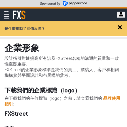
轉
至
FXStreet
MENU
主
顯
示
要
導
內
企業形象
是什麼推動了油價反彈？
航
Clos
容
alert
企業形象
設計指引對於提高所有涉及FXStreet名稱的溝通的質量和一致
性至關重要。
FXStreet的企業形象標準是我們的員工、撰稿人、客戶和相關
機構參與平面設計和布局構的參考。
下載我們的企業標識（logo）
在下載我們的任何標識（logo）之前，請查看我們的
品牌使用
指引
:
FXStreet