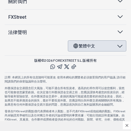
關於我們
FXStreet
法律聲明
繁體中文
版權©2026 FOREXSTREET S.L.版權所有
註釋: 本網頁上的所有信息隨時可能更改. 使用本網站的瀏覽者必須接受我們的用戶協議. 請仔細
閱讀我們的保密協議和合法聲明。
外匯保證金交易隱含巨大風險，可能不適合所有投資者。過高的杠桿作用可以使您獲利，當然
也可能會使您蒙受虧損。在決定進行外匯保證金交易之前，您應該謹慎考慮您的投資目的，經
驗等級和冒險欲望。在外匯保證金交易中，虧損的風險可能超過您最初的保證金資金，因此，
如果您不能承擔資金的損失，最好不要投資外匯。您應該明白與外匯交易相關聯的所有風險，
如果您有任何外匯保證金交易方面的問題，您應該咨詢與自己無利益關系的金融顧問。
發表在FXStreet的觀點僅代表撰稿者本人觀點，並不代表FXStreet或他組織的觀點。FXStreet
尚未驗證其準確性以及任何獨立作者的評論或聲明的事實依據：可能出現錯誤和遺漏現象。由
FXStreet、其雇員、合作夥伴或撰稿者提供給本站的任何觀點、新聞、研究、分析、價格或其
他信息，僅作為壹般的市場評論，並不構成投資建議。FXStreet將不會承擔任何損失或損害的
賠償責任，包括但不限於因直接或間接使用或依賴這些信息而可能產生的任何利潤損失。