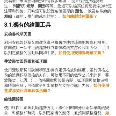
交易者在繪製技術圖形時有很多選項， 從直線(包括趨勢通
道）
到箭頭
,
矩形
、
圓形
等等。您還可以編寫任何想要添加特定
注釋和評論。同時還可以設置各個圖形的
顏色
， 以及各條線的
粗細
（細的，規則的或粗體的）。
如何繪製技術圖形？
3.1.獨有的繪圖工具
安德魯乾草叉圖
利用安德魯乾草叉圖建立贏利機會並跳躍該圖把握贏利機會。
該圖使用三個平行的趨勢線判斷價格的支撐位和阻力位。可用
以判定價格的波動區間和中點。
如何使用安德魯乾草叉圖？
斐波那契回調圖和弧形圖
使用斐波那契回調圖和弧形圖判定價格波動幅度，基於價格之
前的波動預期價格的方向。可使用不同的數學公式來計算（斐
波那契，江恩...）。價格回撤與波幅有關，弧形圖與價格波幅
和時間有關，可依此分析出價格的支撐位或阻力位。
如何使用
斐波那契回調圖和弧形圖？
線性回歸圖
使用線性回歸圖判斷趨勢方向：線性回歸圖分析兩個單獨的變
量，即價格和時間，以判定兩者的關係，並預測價格趨勢。
如