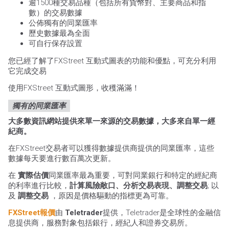
逾1500種交易品種（包括所有貨幣對、主要商品和指
數）的交易數據
公佈獨有的同業匯率
歷史數據最為全面
可自行保存設置
您已經了解了FXStreet 互動式圖表的功能和優點，可充分利用
它完成交易
使用FXStreet 互動式圖形，收穫滿滿！
獨有的同業匯率
大多數資訊網站提供來單一來源的交易數據，大多來自單一經
紀商。
在FXStreet交易者可以獲得數據提供商提供的同業匯率，這些
數據每天要進行數百萬次更新。
在
實際估價
同業匯率最為重要，可對同業銀行和特定的經紀商
的利率進行比較，
計算風險敞口、分析交易表現、調整交易
; 以
及
調整交易
，原因是價格驅動的指標更為可靠。
FXStreet報價
由
Teletrader
提供，Teletrader是全球性的金融信
息提供商，服務對象包括銀行，經紀人和證券交易所。