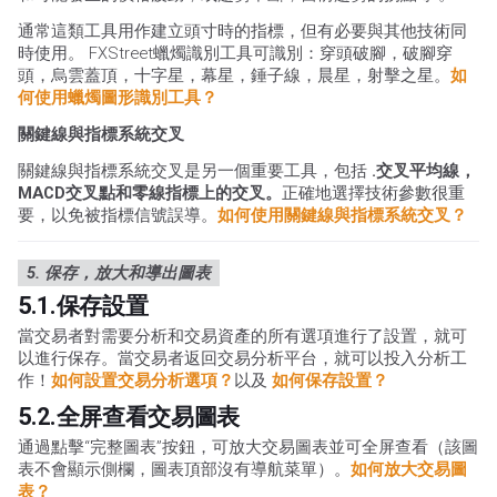
通常這類工具用作建立頭寸時的指標，但有必要與其他技術同
時使用。 FXStreet蠟燭識別工具可識別：穿頭破腳，破腳穿
頭，烏雲蓋頂，十字星，幕星，錘子線，晨星，射擊之星。
如
何使用蠟燭圖形識別工具？
關鍵線與指標系統交叉
關鍵線與指標系統交叉是另一個重要工具，包括
.交叉平均線，
MACD交叉點和零線指標上的交叉。
正確地選擇技術參數很重
要，以免被指標信號誤導。
如何使用關鍵線與指標系統交叉？
5. 保存，放大和導出圖表
5.1.保存設置
當交易者對需要分析和交易資產的所有選項進行了設置，就可
以進行保存。當交易者返回交易分析平台，就可以投入分析工
作！
如何設置交易分析選項？
以及
如何保存設置？
5.2.全屏查看交易圖表
通過點擊“完整圖表”按鈕，可放大交易圖表並可全屏查看（該圖
表不會顯示側欄，圖表頂部沒有導航菜單）。
如何放大交易圖
表？