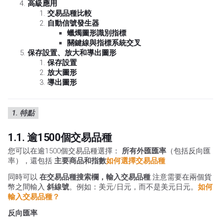
高級應用
交易品種比較
自動信號發生器
蠟燭圖形識別指標
關鍵線與指標系統交叉
保存設置、放大和導出圖形
保存設置
放大圖形
導出圖形
1. 特點
1.1. 逾1500個交易品種
您可以在逾1500個交易品種選擇：
所有外匯匯率
（包括反向匯
率），還包括
主要商品和指數
如何選擇交易品種
同時可以
在交易品種搜索欄，輸入交易品種
.注意需要在兩個貨
幣之間輸入
斜線號
。例如：美元/日元，而不是美元日元。
如何
輸入交易品種？
反向匯率