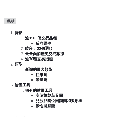
目錄
特點
逾1500個交易品種
反向匯率
時段：22個選項
最全面的歷史交易數據
逾70種交易指標
類型
新穎的圖表類型
柱形圖
等量圖
繪圖工具
獨有的繪圖工具
安德魯乾草叉圖
斐波那契位回調圖和弧形圖
線性回歸圖