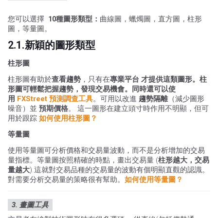
您可以選擇
10種圖形類型：
曲線圖，蠟燭圖，直方圖，柱形
圖，等量圖。
2.1.新穎的圖形類型
柱形圖
柱形圖有助於
查看趨勢
，只有在
專業平台 才提供這類圖形。柱
形圖可輕鬆把握趨勢，發現交易機會。同時還可以使
用
FXStreet 預測調查工具
。可用以改進
趨勢隔離
（減少圖形
噪音）並
預期價格
。 這一圖形在建立頭寸時作用不明顯，但可
用於跟踪
如何使用柱形圖？
等量圖
使用等量圖可分析價格和交易量波動，而不是分析增加的交易
量指標。等量圖按照精確的時點，畫出交易量 (
柱形越大，交易
量越大
).這就對交易品種的交易量的波動有個明顯直觀的認識。
對需要分析交易量的策略很有幫助。
如何使用等量圖？
3. 畫圖工具