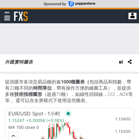
轉
至
FXStreet
MENU
主
顯
示
要
導
內
航
容
外匯實時圖表
提供匯市各項交易品種的逾
1000種圖表（
包括商品和指數，帶
有22種不同的
時間單位
，帶有操作方便的繪圖工具），並提供
多種
技術指標圖形
（超過70種），如線性回歸線，CCI，ADX等
等 。還可以在全屏模式下使用這些圖表。