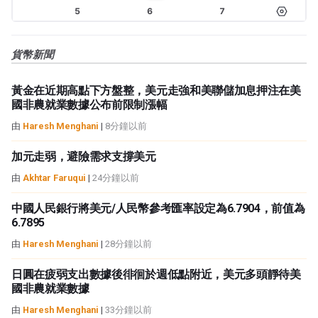
貨幣新聞
黃金在近期高點下方盤整，美元走強和美聯儲加息押注在美
國非農就業數據公布前限制漲幅
由
Haresh Menghani
|
8分鐘以前
加元走弱，避險需求支撐美元
由
Akhtar Faruqui
|
24分鐘以前
中國人民銀行將美元/人民幣參考匯率設定為6.7904，前值為
6.7895
由
Haresh Menghani
|
28分鐘以前
日圓在疲弱支出數據後徘徊於週低點附近，美元多頭靜待美
國非農就業數據
由
Haresh Menghani
|
33分鐘以前