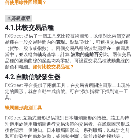
何使用線性回歸圖？
4.高級應用
4.1.比較交易品種
FXStreet 提供了一個工具來比較技術圖形，以便對比兩個交易
品種在一段交易時間內的
表現。
點擊“對比”，可選擇交易品種
（貨幣、股市或指數）。兩個交易品種的波動顯示在一個圖表
當中，並以縱向軸為基準，計算
波動的偏離百分比
。兩個交易
品種的波動曲線的起點均為零點。可設置交易品種波動曲線的
顏色和粗細。
如何比較交易品種？
4.2.自動信號發生器
FXStreet 平台提供了兩個工具，在交易者所關注圖形上出現特
定的圖形，就會自動生成信號。可在“添加指標”下找到這一工
具。
蠟燭圖形識別工具
FXStreet互動式圖形提供識別日本蠟燭圖形的指標。該工具特
別適用於使用蠟燭圖進行交易決策的交易者。在蠟燭圖形形成
後會顯示一個通知。日本蠟燭圖形成一系列蠟燭，以統計之前
和可能發生的價格波動，或趨勢中斷，當前趨勢的拐點等 。