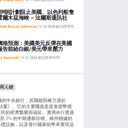
-伊朗計劃阻止美國、以色列船隻
霍爾木茲海峽 – 法爾斯通訊社
tian Borjon Valencia
|
16:40 格林威治標準時
價格預測：美國美元反彈在美國
報告前給白銀/美元帶來壓力
es Guezout
|
16:32 格林威治標準時間
織與人物
洲的中央銀行，其職能與權力源於
銀行法案》。它的主要職責是促進貨幣穩
人民的經濟繁榮與福祉。澳洲央行透過
 至 3% 的中期通膨目標、維持穩健的
基礎設施，以及發行國家紙幣來實現這