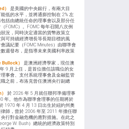
ed）
是美國的中央銀行，有兩大目
能低的水平，並將通膨控制在 2% 左
構包括由總統任命的理事會以及部分任
FOMC）。FOMC 每年召開八次例
融狀況，同時決定適當的貨幣政策立
定與可持續經濟增長等長期目標的風
紀要（FOMC Minutes）由聯準會
後數週發布，是指導未來美國利率政策
Bullock）
是澳洲經濟學家，現任澳
3 年 9 月上任，是首位擔任該職位的女
行理事會、支付系統理事會及金融監管
現職之前，布洛克曾任澳洲央行副總
h）
於 2026 年 5 月就任聯邦準備理事
30 年。他作為聯準會理事的任期將於
於 1970 年 4 月 13 日出生於紐約州奧
，曾於 2006 年至 2011 年擔任聯
了央行對金融危機的應對措施。在此之
rge W. Bush）總統的經濟政策特別