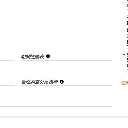
—
—
—
相關性圖表
看漲的百分比指標
查