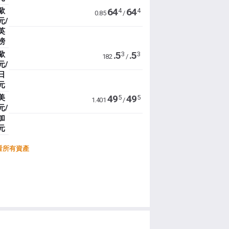
歐
64
64
4
4
0.85
/
元/
英
鎊
歐
.5
.5
3
3
182
/
元/
日
元
美
49
49
5
5
1.401
/
元/
加
元
看所有資產