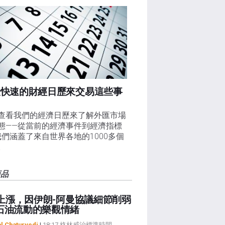
最快速的財經日歷來交易這些事
查看我們的經濟日歷來了解外匯市場
態——從當前的經濟事件到經濟指標
我們涵蓋了來自世界各地的1000多個
。
商品
I 上漲，因伊朗-阿曼協議細節削弱
石油流動的樂觀情緒
al Chaturvedi
|
18:17 格林威治標準時間