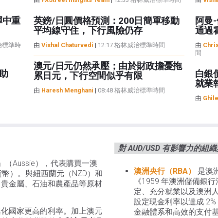
彈中重
英鎊/日圓價格預測：200日簡單移動
阿曼
平均線守住，下行風險仍存
通過
威治標準時
由
Vishal Chaturvedi
|
12:17 格林威治標準時間
由
Chris
間
澳元/日元仍然承壓；由於財政擔憂拖
助
白銀
累日元，下行空間似乎有限
就業
由
Haresh Menghani
|
08:48 格林威治標準時間
由
Ghil
對 AUD/USD 有影響力的組
」（Aussie），代表購買一澳
澳洲央行（RBA）
是澳
幣）。與紐西蘭元（NZD）和
《1959 年澳洲儲備
口貴金屬、石油和農產品等原材
定、充分就業以及澳洲
設定現金利率以達成 2%
業化國家更高的利率。加上澳元
金融體系和高效的支付