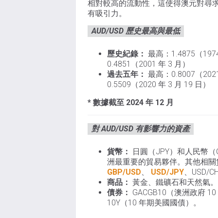
相對較高的流動性，這使得澳元對尋
有吸引力。
AUD/USD 歷史最高與最低
歷史紀錄：
最高：1.4875（197
0.4851（2001 年 3 月）
過去五年：
最高：0.8007（2021
0.5509（2020 年 3 月 19 日）
* 數據截至 2024 年 12 月
對 AUD/USD 有影響力的資產
貨幣：
日圓（JPY）和人民幣（
洲最重要的貿易夥伴。其他相關
GBP/USD
、
USD/JPY
、USD/C
商品：
黃金、鐵礦石和天然氣。
債券：
GACGB10（澳洲政府 10
10Y（10 年期美國國債）。