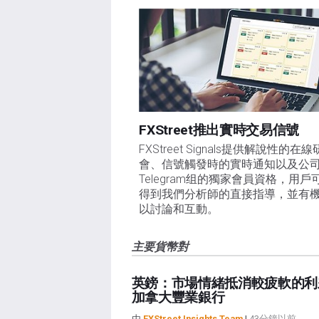
FXStreet推出實時交易信號
FXStreet Signals提供解說性的在
會、信號觸發時的實時通知以及公
Telegram组的獨家會員資格，用戶
得到我們分析師的直接指導，並有
以討論和互動。
主要貨幣對
英鎊：市場情緒抵消較疲軟的利差
加拿大豐業銀行
由
FXStreet Insights Team
|
43分鐘以前