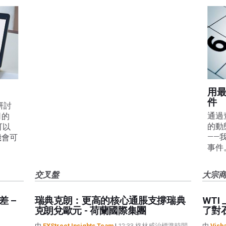
用
件
線研討
通過
司的
的動
可以
——
機會可
事件
交叉盤
大宗
 –
瑞典克朗：更高的核心通脹支撐瑞典
WT
克朗兌歐元 - 荷蘭國際集團
了對
由
FXStreet Insights Team
|
12:33 格林威治標準時間
由
Vish