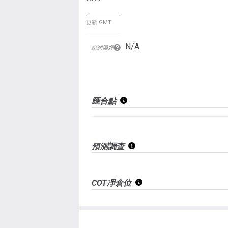
更新 GMT
N/A
預測偏好
匯合點
預測調查
COT凈倉位