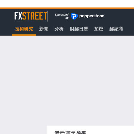
轉
至
FXStreet
主
要
技術研究
新聞
分析
財經日歷
加密
經紀商
內
容
澳元/美元 匯率