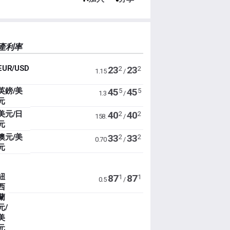
產利率
EUR/USD
23
23
2
2
1.15
/
英鎊/美
45
45
5
5
1.3
/
元
美元/日
40
40
2
2
158.
/
元
澳元/美
33
33
2
2
0.70
/
元
紐
87
87
1
1
0.5
/
西
蘭
元/
美
元