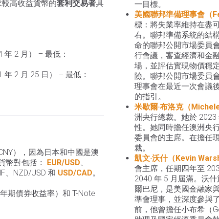
求較高收益貨幣的
套利交易者
具
一目標。
美國聯邦準備理事會（F
標：將失業率維持在盡可
右。聯邦準備系統的結
命的聯邦公開市場委員會（
4 年 2 月） – 最低：
行會議，審查經濟和金
場，並評估實現物價穩
 年 2 月 25 日） – 最低：
險。聯邦公開市場委員會會議
理事會在最近一次會議
的指引。
米歇爾·布洛克（Michele 
洲央行總裁。她於 202
性。她同時擔任澳洲央
委員會的主席。在擔任
裁。
CNY），因為日本和中國是澳
凱文·沃什（Kevin Wars
貨幣對包括：
EUR/USD
、
會主席，任期四年至 20
HF、NZD/USD 和
USD/CAD
。
2040 年 5 月屆滿。沃什
爾巴尼，是美國金融家與律師
 年期債券收益率）和 T-Note
準會理事，並深度參與
前，他曾擔任小布希（Geo