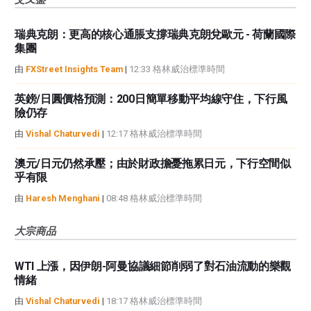
瑞典克朗：更高的核心通脹支撐瑞典克朗兌歐元 - 荷蘭國際
集團
由
FXStreet Insights Team
|
12:33 格林威治標準時間
英鎊/日圓價格預測：200日簡單移動平均線守住，下行風
險仍存
由
Vishal Chaturvedi
|
12:17 格林威治標準時間
澳元/日元仍然承壓；由於財政擔憂拖累日元，下行空間似
乎有限
由
Haresh Menghani
|
08:48 格林威治標準時間
大宗商品
WTI 上漲，因伊朗-阿曼協議細節削弱了對石油流動的樂觀
情緒
由
Vishal Chaturvedi
|
18:17 格林威治標準時間