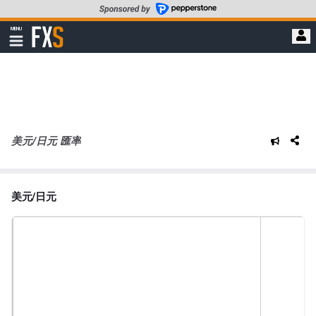
轉
至
FXStreet
MENU
主
顯
示
要
導
內
航
容
美元/日元 匯率
美元/日元