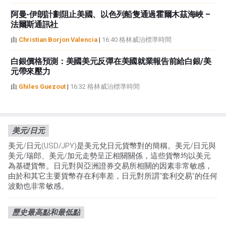
阿曼-伊朗計劃阻止美國、以色列船隻通過霍爾木茲海峽 –
法爾斯通訊社
由
Christian Borjon Valencia
|
16:40 格林威治標準時間
白銀價格預測：美國美元反彈在美國就業報告前給白銀/美
元帶來壓力
由
Ghiles Guezout
|
16:32 格林威治標準時間
美元/日元
美元/日元(USD/JPY)是美元兌日元貨幣對的簡稱。美元/日元與
美元/瑞郎、美元/加元走勢呈正相關關係，這些貨幣均以美元
為基礎貨幣。日元對與亞洲證券交易所相關的因素非常敏感，
由於和其它主要貨幣存在利率差，日元對所謂“套利交易”的任何
波動也非常敏感。
歷史最高點和最低點