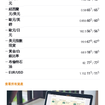
元
—
紐西蘭
7
7
65
65
0.58
/
元/美元
—
歐元/英
5
5
60
60
0.856
/
鎊
—
歐元/日
5
5
56
56
182.5
/
元
—
美元指數
9
9
67
67
99.9
/
現貨
—
黃金/白
5
5
18
18
68.9
/
銀比率
—
布倫特石
2
2
77
77
82.
/
油
—
EUR/USD
5
5
11
11
1.152
/
查看所有資產