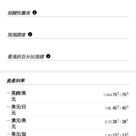
相關性圖表
預測調查
看漲的百分比指標
資產利率
—
英鎊/美
5
5
75
75
1.344
/
元
—
美元/日
5
5
45
45
158.
/
元
—
澳元/美
1
1
28
28
0.70
/
元
—
美元/加
5
5
13
13
1.40
/