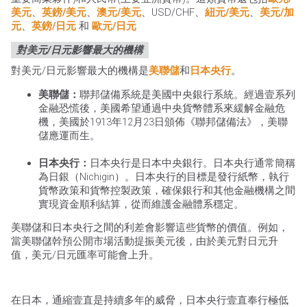
美元
、
英鎊/美元
、
澳元/美元
、USD/CHF、
紐元/美元
、
美元/加
元
、
英鎊/日元
和
歐元/日元
對美元/日元影響最大的機構
對美元/日元影響最大的機構是
美聯儲
和
日本央行
。
美聯儲：
聯邦儲備系統是美國中央銀行系統。經過壹系列
金融恐慌後，美國希望通過中央貨幣體系來緩解金融危
機，美國於1913年12月23日頒佈《聯邦儲備法》，美聯
儲應運而生。
日本央行：
日本央行是日本中央銀行。日本央行通常簡稱
為日銀（Nichigin）。日本央行的目標是發行紙幣，執行
貨幣政策和貨幣控製政策，確保銀行和其他金融機構之間
實現資金順利結算，從而維護金融體系穩定。
美聯儲和日本央行之間的利差會影響這些貨幣的價值。例如，
當美聯儲幹預公開市場活動提振美元後，由於美元對日元升
值，美元/日元匯率可能會上升。
在日本，通縮壹直是持續多年的威脅，日本央行壹直奉行極低