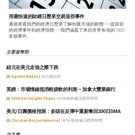
用最快速的財經日歷來交易這些事件
通過查看我們的經濟日歷來了解外匯市場的動態——從當前
的經濟事件到經濟指標——我們涵蓋了來自世界各地的1000
多個事件。
主要貨幣對
紐元在美元走強之際下跌
由
Agustin Wazne
|
36分鐘以前
英鎊：市場情緒抵消較疲軟的利差 – 加拿大豐業銀行
由
FXStreet Insights Team
|
19:28 格林威治標準時間
美元/日圓價格預測：多頭在反彈中重新奪回200日SMA
由
Christian Borjon Valencia
|
18:59 格林威治標準時間
交叉盤