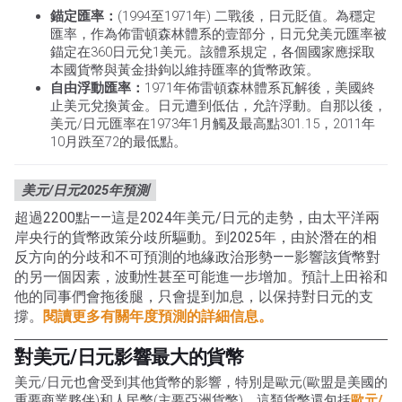
錨定匯率：
(1994至1971年) 二戰後，日元貶值。為穩定
匯率，作為佈雷頓森林體系的壹部分，日元兌美元匯率被
錨定在360日元兌1美元。該體系規定，各個國家應採取
本國貨幣與黃金掛鉤以維持匯率的貨幣政策。
自由浮動匯率：
1971年佈雷頓森林體系瓦解後，美國終
止美元兌換黃金。日元遭到低估，允許浮動。自那以後，
美元/日元匯率在1973年1月觸及最高點301.15，2011年
10月跌至72的最低點。
美元/日元2025年預測
超過2200點——這是2024年美元/日元的走勢，由太平洋兩
岸央行的貨幣政策分歧所驅動。到2025年，由於潛在的相
反方向的分歧和不可預測的地緣政治形勢——影響該貨幣對
的另一個因素，波動性甚至可能進一步增加。預計上田裕和
他的同事們會拖後腿，只會提到加息，以保持對日元的支
撐。
閱讀更多有關年度預測的詳細信息。
對美元/日元影響最大的貨幣
美元/日元也會受到其他貨幣的影響，特別是歐元(歐盟是美國的
重要商業夥伴)和人民幣(主要亞洲貨幣)。這類貨幣還包括
歐元/