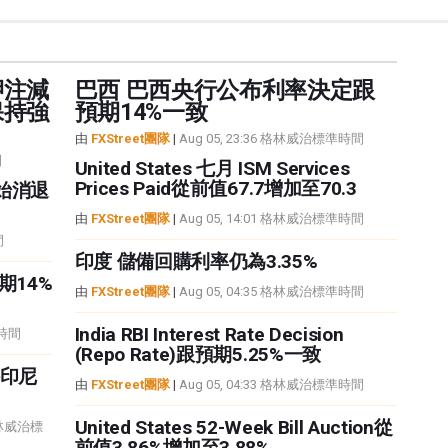
押注減
巴西 巴西央行公布利率決定跟
保持強
預期14%一致
由
FXStreet團隊
|
Aug 05, 23:36 格林威治標準時間
間
United States 七月 ISM Services
Prices Paid從前值67.7增加至70.3
始消退
由
FXStreet團隊
|
Aug 05, 14:01 格林威治標準時間
間
印度 儲備回購利率仍為3.35%
期14%
由
FXStreet團隊
|
Aug 05, 04:35 格林威治標準時間
India RBI Interest Rate Decision
準時間
(Repo Rate)跟預期5.25%一致
持印尼
由
FXStreet團隊
|
Aug 05, 04:33 格林威治標準時間
United States 52-Week Bill Auction從
 格林威治標
前值3.86%增加至3.88%