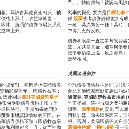
帶」。轉向傳統上被認為風險
回報。與許多其他資產相反，
債
利率
的變化, 要麽是
目標利率
券價格上漲時，收益率就會下
得
股票
或者債券變得更加有吸
。因此，所謂的債券市場反彈意
一種工具流向另一種工具時，
收益率上升。
中得到充分反映。
債券和股票一直在爭奪投資者
些，尤其是黃金，通常與債券
致債券價格上漲，反之亦然）
走勢相同。
英國金邊債券
價的貨幣對，那麽監控美國債券
全球債券價格往往是同步波動
變動影響美元。 國債收益率：
會比其他國家經歷更劇烈的波
 因此關註
關註美國貨幣當局
邊債券, 英國固定收益市場的
通常會受到債券價格上漲（美
呈正相關。這些市場之間的脫
通脹時期。 但是如果他們沒
預警。
匯率價格
的變化 可以
明
債券市場
謹慎情緒的原因。在
回報計算。除去匯率因素，英
隨著債券價格下跌（國債收益率
報。否則，美國國債等其它債
價格和利率都會上升，從而推動
源價格持續上漲的趨勢
是一個