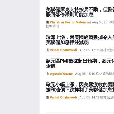
美聯儲庫克支持按兵不動，但警
脹回落停滯則可能加息
由
Christian Borjon Valencia
|
Aug 05, 20:
標準時間
瑞郎上漲，因美國經濟數據令人
美聯儲加息押注減弱
由
Vishal Chaturvedi
|
Aug 05, 17:32 格林
歐元區PMI數據超出預期，歐元
企穩
由
Agustin Wazne
|
Aug 05, 15:10 格林威治
歐元小幅上漲，因美國疲軟的勞
據和油價下跌抑制了美聯儲加息
由
Vishal Chaturvedi
|
Aug 05, 14:12 格林