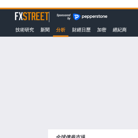
轉
至
FXStreet
主
要
技術研究
新聞
分析
財經日歷
加密
經紀商
內
容
全球債券市場