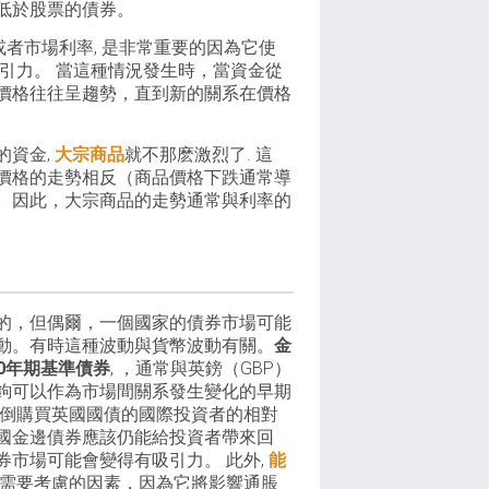
低於股票的債券。
或者市場利率, 是非常重要的因為它使
引力。 當這種情況發生時，當資金從
價格往往呈趨勢，直到新的關系在價格
的資金,
大宗商品
就不那麽激烈了. 這
價格的走勢相反（商品價格下跌通常導
。因此，大宗商品的走勢通常與利率的
的，但偶爾，一個國家的債券市場可能
動。有時這種波動與貨幣波動有關。
金
10年期基準債券
, ，通常與英鎊（GBP）
鉤可以作為市場間關系發生變化的早期
壓倒購買英國國債的國際投資者的相對
國金邊債券應該仍能給投資者帶來回
券市場可能會變得有吸引力。 此外,
能
需要考慮的因素，因為它將影響通脹