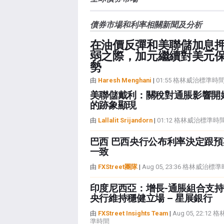
債券市場和利率相關新聞及分析
在油價反彈和美聯儲加息
弱之際，加元繼續對美元
勢
由
Haresh Menghani
|
01:55 格林威治標準時
美聯儲戴利：關稅對通脹影響開
的跡象顯現
由
Lallalit Srijandorn
|
01:12 格林威治標準時
巴西 巴西央行公布利率決定跟預
一致
由
FXStreet團隊
|
Aug 05, 23:36 格林威治標
印度尼西亞：增長-通脹組合支
央行維持穩健立場 – 星展銀行
由
FXStreet Insights Team
|
Aug 05, 22:12
準時間