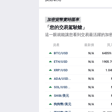
加密貨幣實時匯率
「您的交易駕駛艙」
這一眼就能讓您看到交易最活躍的加
資產
最新價
買
BTC/USD
N/A
64359.
ETH/USD
N/A
1905.7
XRP/USD
N/A
1.04
ADA/USD...
N/A
SOL/USD...
N/A
SHIB/美元
N/A
狗狗幣/美元
N/A