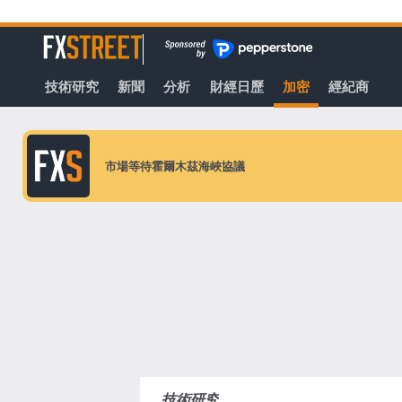
轉
至
FXStreet
主
要
技術研究
新聞
分析
財經日歷
加密
經紀商
內
容
市場等待霍爾木茲海峽協議
技術研究