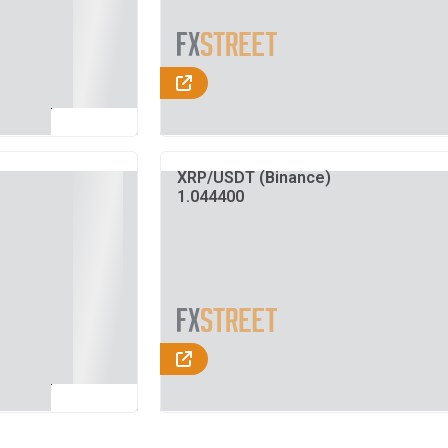
XRP/USDT (Binance)
1.044400