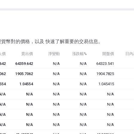
密貨幣對的價格，
以及
快速了解重要的交易信息。
入價
賣出價
淨變動
漲跌幅%
開盤價
日內
642
64359.642
N/A
N/A
64323.541
062
1905.7062
N/A
N/A
1904.7825
554
1.04554
N/A
N/A
1.045415
N/A
N/A
N/A
N/A
N/A
N/A
N/A
N/A
N/A
N/A
N/A
N/A
N/A
N/A
N/A
N/A
N/A
N/A
N/A
N/A