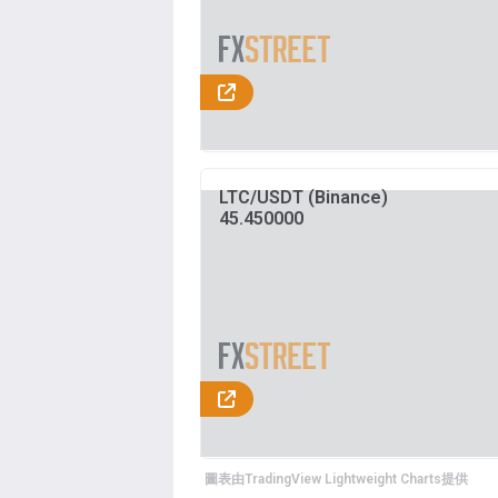
LTC/USDT (Binance)
45.450000
圖表由TradingView Lightweight Charts提供