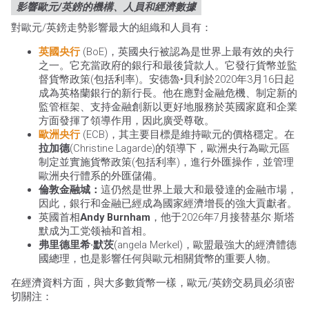
影響歐元/英鎊的機構、人員和經濟數據
對歐元/英鎊走勢影響最大的組織和人員有：
英國央行
(BoE)，英國央行被認為是世界上最有效的央行
之一。它充當政府的銀行和最後貸款人。它發行貨幣並監
督貨幣政策(包括利率)。安德魯•貝利於2020年3月16日起
成為英格蘭銀行的新行長。他在應對金融危機、制定新的
監管框架、支持金融創新以更好地服務於英國家庭和企業
方面發揮了領導作用，因此廣受尊敬。
歐洲央行
(ECB)，其主要目標是維持歐元的價格穩定。在
拉加德
(Christine Lagarde)的領導下，歐洲央行為歐元區
制定並實施貨幣政策(包括利率)，進行外匯操作，並管理
歐洲央行體系的外匯儲備。
倫敦金融城：
這仍然是世界上最大和最發達的金融市場，
因此，銀行和金融已經成為國家經濟增長的強大貢獻者。
英國首相
Andy Burnham
，他于2026年7月接替基尔·斯塔
默成为工党领袖和首相。
弗里德里希·默茨
(angela Merkel)，歐盟最強大的經濟體德
國總理，也是影響任何與歐元相關貨幣的重要人物。
在經濟資料方面，與大多數貨幣一樣，歐元/英鎊交易員必須密
切關注：