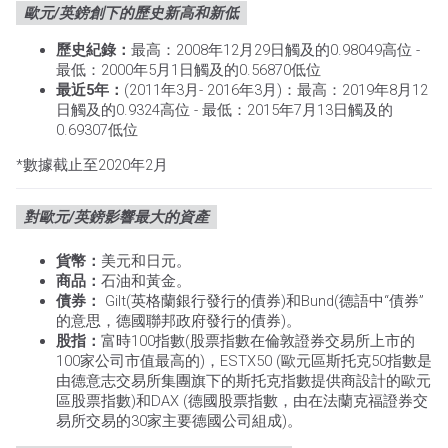
歐元/英鎊創下的歷史新高和新低
歷史紀錄：
最高：2008年12月29日觸及的0.98049高位 -
最低：2000年5月1日觸及的0.56870低位
最近5年：
(2011年3月- 2016年3月)：最高：2019年8月12
日觸及的0.9324高位 - 最低：2015年7月13日觸及的
0.69307低位
*數據截止至2020年2月
對歐元/英鎊影響最大的資產
貨幣：
美元和日元。
商品：
石油和黃金。
債券：
Gilt(英格蘭銀行發行的債券)和Bund(德語中“債券”
的意思，德國聯邦政府發行的債券)。
股指：
富時100指數(股票指數在倫敦證券交易所上市的
100家公司市值最高的)，ESTX50 (歐元區斯托克50指數是
由德意志交易所集團旗下的斯托克指數提供商設計的歐元
區股票指數)和DAX (德國股票指數，由在法蘭克福證券交
易所交易的30家主要德國公司組成)。