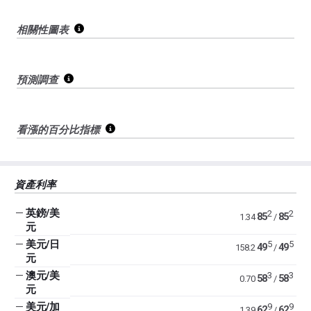
相關性圖表
預測調查
看漲的百分比指標
資產利率
—
英鎊/美
2
2
85
85
1.34
/
元
—
美元/日
5
5
49
49
158.2
/
元
—
澳元/美
3
3
58
58
0.70
/
元
—
美元/加
9
9
62
62
1.39
/