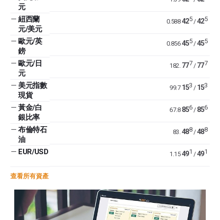
元
—
紐西蘭
5
5
42
42
0.588
/
元/美元
—
歐元/英
5
5
45
45
0.856
/
鎊
—
歐元/日
7
7
77
77
182.
/
元
—
美元指數
3
3
15
15
99.7
/
現貨
—
黃金/白
6
6
85
85
67.8
/
銀比率
—
布倫特石
8
8
48
48
83.
/
油
—
EUR/USD
1
1
49
49
1.15
/
查看所有資產