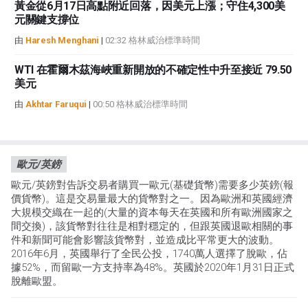
黃金從6月17日高點附近回落，因美元上漲；守住4,300美
元關鍵支撐位
由
Haresh Menghani
|
02:32 格林威治標準時間
WTI 在霍爾木茲海峽重新開放的不確定性中升至接近 79.50
美元
由
Akhtar Faruqui
|
00:50 格林威治標準時間
歐元/英鎊
歐元/英鎊對告訴交易者購買一歐元(基礎貨幣)需要多少英鎊(報
價貨幣)。這是交易量最大的貨幣對之一。因為歐洲和英國經濟
大規模交織在一起的(大量的資本每天在英國和所有歐洲國家之
間交換)，該貨幣對往往是相對穩定的，但跟英國退歐相關的事
件和新聞可能會影響該貨幣對，並造成比平常更大的波動。
2016年6月，英國舉行了全民公投，1740萬人選擇了脫歐，佔
據52%，而留歐一方支持率為48%。英國於2020年1月31日正式
脫離歐盟。