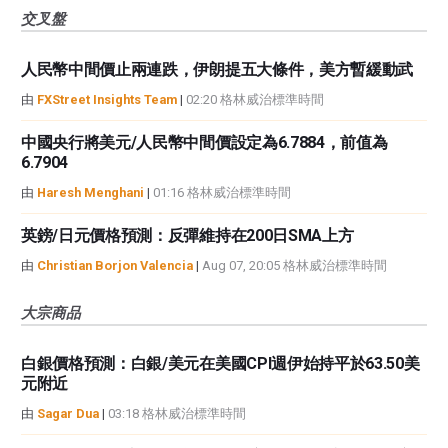
交叉盤
人民幣中間價止兩連跌，伊朗提五大條件，美方暫緩動武
由
FXStreet Insights Team
|
02:20 格林威治標準時間
中國央行將美元/人民幣中間價設定為6.7884，前值為
6.7904
由
Haresh Menghani
|
01:16 格林威治標準時間
英鎊/日元價格預測：反彈維持在200日SMA上方
由
Christian Borjon Valencia
|
Aug 07, 20:05 格林威治標準時間
大宗商品
白銀價格預測：白銀/美元在美國CPI週伊始持平於63.50美
元附近
由
Sagar Dua
|
03:18 格林威治標準時間