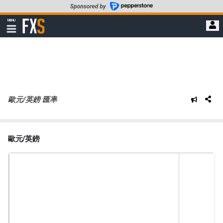
轉
至
FXStreet
MENU
主
顯
示
要
導
內
航
容
歐元/英鎊 匯率
歐元/英鎊