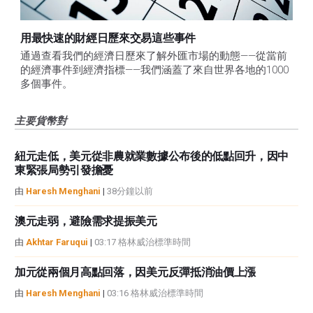
用最快速的財經日歷來交易這些事件
通過查看我們的經濟日歷來了解外匯市場的動態——從當前
的經濟事件到經濟指標——我們涵蓋了來自世界各地的1000
多個事件。
主要貨幣對
紐元走低，美元從非農就業數據公布後的低點回升，因中
東緊張局勢引發擔憂
由
Haresh Menghani
|
38分鐘以前
澳元走弱，避險需求提振美元
由
Akhtar Faruqui
|
03:17 格林威治標準時間
加元從兩個月高點回落，因美元反彈抵消油價上漲
由
Haresh Menghani
|
03:16 格林威治標準時間