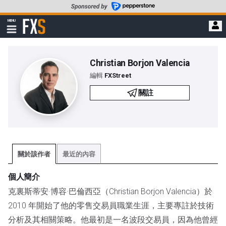
轉
至
FXStreet
MENU
主
顯
示
要
導
內
航
容
Christian Borjon Valencia
編輯
FXStreet
關註
關於該作者
最近的內容
個人簡介
克裏斯蒂安·博容·巴倫西亞（Christian Borjon Valencia）於
2010 年開始了他的零售交易員職業生涯，主要專註於技術
分析及其相關策略。他最初是一名波段交易員，因為他曾經