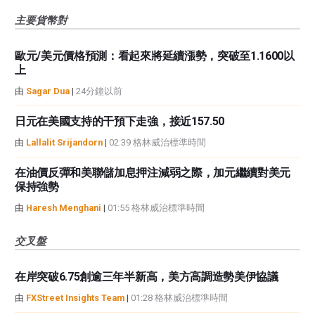
主要貨幣對
歐元/美元價格預測：看起來將延續漲勢，突破至1.1600以
上
由
Sagar Dua
|
24分鐘以前
日元在美國支持的干預下走強，接近157.50
由
Lallalit Srijandorn
|
02:39 格林威治標準時間
在油價反彈和美聯儲加息押注減弱之際，加元繼續對美元
保持強勢
由
Haresh Menghani
|
01:55 格林威治標準時間
交叉盤
在岸突破6.75創逾三年半新高，美方高調造勢美伊協議
由
FXStreet Insights Team
|
01:28 格林威治標準時間