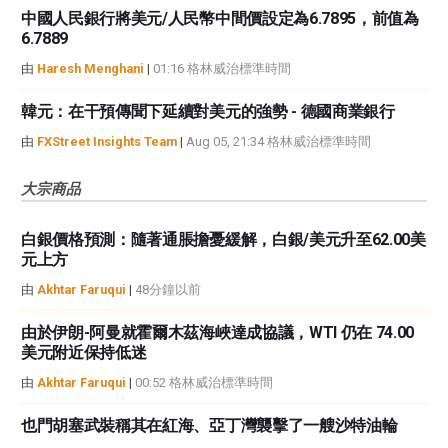
中國人民銀行將美元/人民幣中間價設定為6.7895，前值為
6.7889
由
Haresh Menghani
|
01:16 格林威治標準時間
韓元：在干預傳聞下延續對美元的強勢 - 德國商業銀行
由
FXStreet Insights Team
|
Aug 05, 21:34 格林威治標準時間
大宗商品
白銀價格預測：隨著通脹擔憂緩解，白銀/美元升至62.00美
元上方
由
Akhtar Faruqui
|
48分鐘以前
由於伊朗-阿曼就霍爾木茲海峽達成協議，WTI 仍在 74.00
美元附近保持低迷
由
Akhtar Faruqui
|
00:52 格林威治標準時間
也門胡塞武裝稱其在紅海、亞丁灣襲擊了一艘沙特油輪