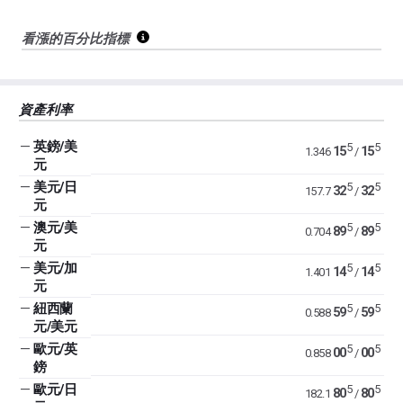
看漲的百分比指標
資產利率
—
英鎊/美
5
5
15
15
1.346
/
元
—
美元/日
5
5
32
32
157.7
/
元
—
澳元/美
5
5
89
89
0.704
/
元
—
美元/加
5
5
14
14
1.401
/
元
—
紐西蘭
5
5
59
59
0.588
/
元/美元
—
歐元/英
5
5
00
00
0.858
/
鎊
—
歐元/日
5
5
80
80
182.1
/