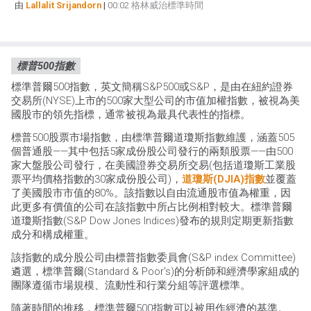
由
Lallalit Srijandorn
|
00:02 格林威治標準時間
標普500指數
標準普爾500指數，英文簡稱S&P500或S&P，是由在紐約證券
交易所(NYSE)上市的500家大型公司的市值加權指數，被視為美
國股市的領先指標，通常被視為最具代表性的指標。
標普500股票市場指數，由標準普爾道瓊斯指數維護，涵蓋505
個普通股——其中包括5家成份股公司發行的兩類股票——由500
家大盤股公司發行，在美國證券交易所交易(包括道瓊斯工業股
票平均價格指數的30家成份股公司)，
道瓊斯(DJIA)指數
並覆蓋
了美國股市市值的80%。該指數以自由流通股市值為權重，因
此更多有價值的公司在該指數中所占比例相對較大。標準普爾
道瓊斯指數(S&P Dow Jones Indices)發布的規則定期更新指數
成分和構成權重。
該指數的成分股公司由標普指數委員會(S&P index Committee)
遴選，標準普爾(Standard & Poor's)的分析師和經濟學家組成的
團隊遵循市場規模、流動性和行業分組等評選標準。
隨著時間的推移，標準普爾500指數可以被用作經濟的基準。