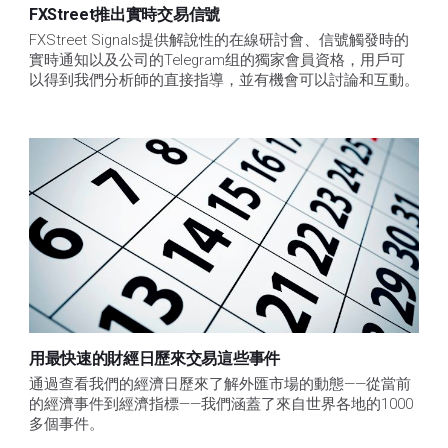
FXStreet推出實時交易信號
FXStreet Signals提供解說性的在線研討會、信號觸發時的
實時通知以及公司的Telegram组的獨家會員資格，用戶可
以得到我們分析師的直接指導，並有機會可以討論和互動。
用最快速的財經日歷來交易這些事件
通過查看我們的經濟日歷來了解外匯市場的動態——從當前
的經濟事件到經濟指標——我們涵蓋了來自世界各地的1000
多個事件。