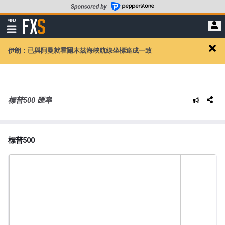
轉
至
FXStreet
MENU
主
顯
示
要
導
內
伊朗：已與阿曼就霍爾木茲海峽航線坐標達成一致
航
Clos
容
alert
標普500 匯率
標普500