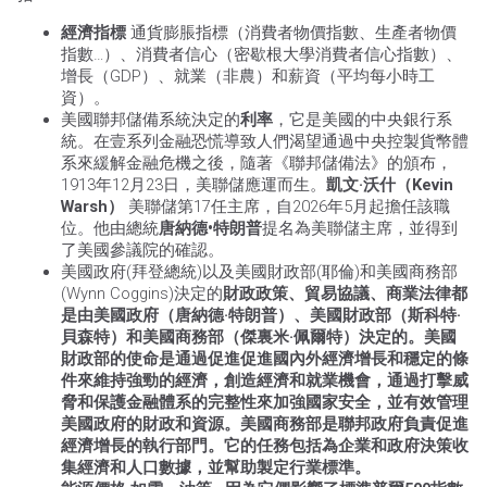
經濟指標
通貨膨脹指標（消費者物價指數、生產者物價
指數…）、消費者信心（密歇根大學消費者信心指數）、
增長（GDP）、就業（非農）和薪資（平均每小時工
資）。
美國聯邦儲備系統決定的
利率
，它是美國的中央銀行系
統。在壹系列金融恐慌導致人們渴望通過中央控製貨幣體
系來緩解金融危機之後，隨著《聯邦儲備法》的頒布，
1913年12月23日，美聯儲應運而生。
凱文·沃什（Kevin
Warsh）
美聯儲第17任主席，自2026年5月起擔任該職
位。他由總統
唐納德•特朗普
提名為美聯儲主席，並得到
了美國參議院的確認。
美國政府(拜登總統)以及美國財政部(耶倫)和美國商務部
(Wynn Coggins)決定的
財政政策、貿易協議、商業法律都
是由美國政府（唐納德·特朗普）、美國財政部（斯科特·
貝森特）和美國商務部（傑裏米·佩爾特）決定的。美國
財政部的使命是通過促進促進國內外經濟增長和穩定的條
件來維持強勁的經濟，創造經濟和就業機會，通過打擊威
脅和保護金融體系的完整性來加強國家安全，並有效管理
美國政府的財政和資源。美國商務部是聯邦政府負責促進
經濟增長的執行部門。它的任務包括為企業和政府決策收
集經濟和人口數據，並幫助製定行業標準。