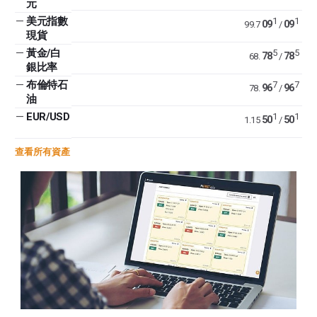
元
—
美元指數
1
1
09
09
99.7
/
現貨
—
黃金/白
5
5
78
78
68.
/
銀比率
—
布倫特石
7
7
96
96
78.
/
油
—
EUR/USD
1
1
50
50
1.15
/
查看所有資產