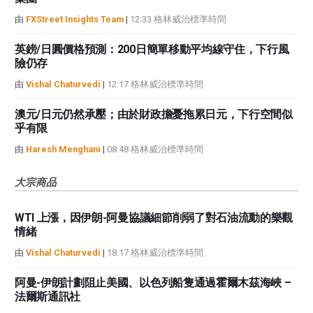
由
FXStreet Insights Team
|
12:33 格林威治標準時間
英鎊/日圓價格預測：200日簡單移動平均線守住，下行風
險仍存
由
Vishal Chaturvedi
|
12:17 格林威治標準時間
澳元/日元仍然承壓；由於財政擔憂拖累日元，下行空間似
乎有限
由
Haresh Menghani
|
08:48 格林威治標準時間
大宗商品
WTI 上漲，因伊朗-阿曼協議細節削弱了對石油流動的樂觀
情緒
由
Vishal Chaturvedi
|
18:17 格林威治標準時間
阿曼-伊朗計劃阻止美國、以色列船隻通過霍爾木茲海峽 –
法爾斯通訊社