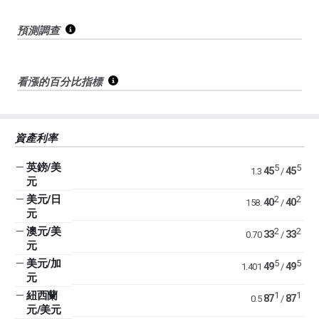
預測調查
看漲的百分比指標
資產利率
—
英鎊/美
5
5
45
45
1.3
/
元
—
美元/日
2
2
40
40
158.
/
元
—
澳元/美
2
2
33
33
0.70
/
元
—
美元/加
5
5
49
49
1.401
/
元
—
紐西蘭
1
1
87
87
0.5
/
元/美元