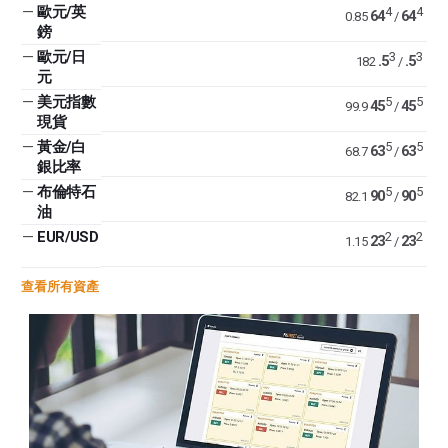
—
歐元/英
4
4
64
64
0.85
/
鎊
—
歐元/日
3
3
.5
.5
182
/
元
—
美元指數
5
5
45
45
99.9
/
現貨
—
黃金/白
5
5
63
63
68.7
/
銀比率
—
布倫特石
5
5
90
90
82.1
/
油
—
EUR/USD
2
2
23
23
1.15
/
查看所有資產