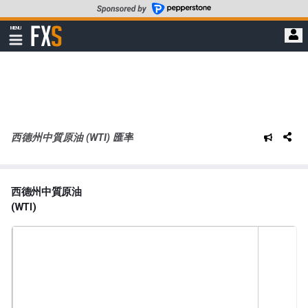
轉
至
FXStreet
MENU
主
顯
示
要
導
內
航
容
西德州中質原油 (WTI) 匯率
西德州中質原油
(WTI)