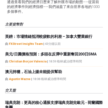
通過查看我們的經濟日歷來了解外匯市場的動態——從當前
的經濟事件到經濟指標——我們涵蓋了來自世界各地的1000
多個事件。
主要貨幣對
英鎊：市場情緒抵消較疲軟的利差 – 加拿大豐業銀行
由
FXStreet Insights Team
|
43分鐘以前
美元/日圓價格預測：多頭在反彈中重新奪回200日SMA
由
Christian Borjon Valencia
|
18:59 格林威治標準時間
澳元持穩，石油上揚未能提供幫助
由
Agustin Wazne
|
18:08 格林威治標準時間
交叉盤
瑞典克朗：更高的核心通脹支撐瑞典克朗兌歐元 - 荷蘭國際
集團