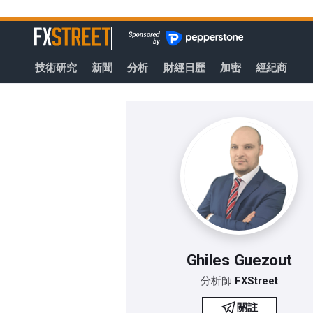
轉
至
FXStreet
主
要
技術研究
新聞
分析
財經日歷
加密
經紀商
內
容
Ghiles Guezout
分析師
FXStreet
關註