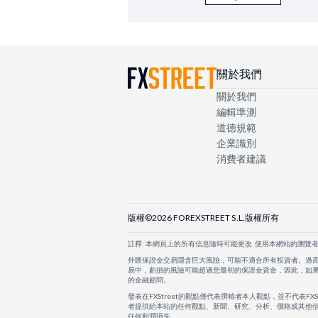
關於我們
關於我們
編輯準測
道德規範
企業識別
消費者建議
版權©2026 FOREXSTREET S.L.版權所有
註釋: 本網頁上的所有信息隨時可能更改. 使用本網站的瀏覽
外匯保證金交易隱含巨大風險，可能不適合所有投資者。過
易中，虧損的風險可能超過您最初的保證金資金，因此，如
的金融顧問。
發表在FXStreet的觀點僅代表撰稿者本人觀點，並不代表FX
者提供給本站的任何觀點、新聞、研究、分析、價格或其他信
任何利潤損失。