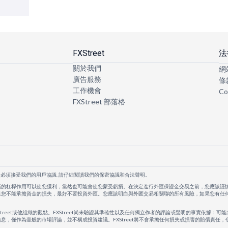
FXStreet
法
關於我們
網
廣告服務
條
工作機會
Co
FXStreet 部落格
者必須接受我們的用戶協議. 請仔細閱讀我們的保密協議和合法聲明。
高的杠桿作用可以使您獲利，當然也可能會使您蒙受虧損。在決定進行外匯保證金交易之前，您應該謹
果您不能承擔資金的損失，最好不要投資外匯。您應該明白與外匯交易相關聯的所有風險，如果您有任
Street或他組織的觀點。FXStreet尚未驗證其準確性以及任何獨立作者的評論或聲明的事實依據：可能
息，僅作為壹般的市場評論，並不構成投資建議。FXStreet將不會承擔任何損失或損害的賠償責任