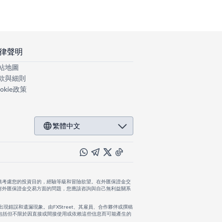
律聲明
站地圖
款與細則
okie政策
繁體中文
慎考慮您的投資目的，經驗等級和冒險欲望。在外匯保證金交
何外匯保證金交易方面的問題，您應該咨詢與自己無利益關系
出現錯誤和遺漏現象。由FXStreet、其雇員、合作夥伴或撰稿
，包括但不限於因直接或間接使用或依賴這些信息而可能產生的