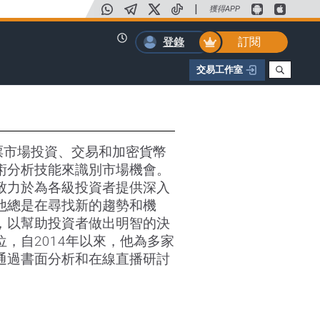
|
獲得APP
訂閱
登錄
交易工作室
票市場投資、交易和加密貨幣
術分析技能來識別市場機會。
致力於為各級投資者提供深入
他總是在尋找新的趨勢和機
，以幫助投資者做出明智的決
位，自2014年以來，他為多家
通過書面分析和在線直播研討