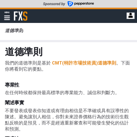
轉
至
FXStreet
MENU
主
顯
示
要
導
內
道德準則
航
容
道德準則
我們的道德準則是基於
CMT(特許市場技術員)道德準則
。下面
你將看到它的要點。
專業性
在任何時候都保持最高標準的專業能力、誠信和判斷力。
闡述事實
不要發表或發表你知道或有理由相信是不準確或具有誤導性的
陳述。避免讓別人相信，你對未來證券價格行為的技術衍生觀
點反映的是預見，而不是經過重新審查和可能發生變化的估計
和預測。