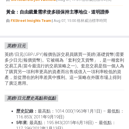
黃金：自由裁量需求使多頭保持主導地位 - 道明證券
由
FXStreet Insights Team
|
Aug 07, 15:00 格林威治標準時間
英鎊/日元
英鎊/日元(GBP/JPY)報價告訴交易員購買一英鎊(基礎貨幣)需要
多少日元(報價貨幣)。它被稱為「套利交叉貨幣」，是一種套利
交易工具(當今最流行的交易策略之一)。套息交易是指一個人為
了購買另一項利率更高的資產而出售或借入一項利率較低的資
產，並從潛在的利率差異中獲利。這一策略在外匯市場上得到
了廣泛應用。
英鎊/日元歷史高點和低點
歷史記錄：
最高點：1014.000(1963年1月1日) – 最低點：
116.853( 2011年9月19日)
5年來:
最高點：195.843(2015年6月18日) – 最低點：
117.296(2012年1月13日)