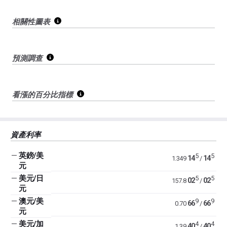
相關性圖表
預測調查
看漲的百分比指標
資產利率
—
英鎊/美
5
5
14
14
1.349
/
元
—
美元/日
5
5
02
02
157.8
/
元
—
澳元/美
9
9
66
66
0.70
/
元
—
美元/加
4
4
40
40
1.39
/