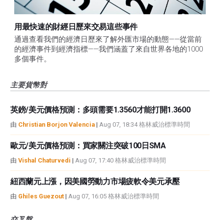
用最快速的財經日歷來交易這些事件
通過查看我們的經濟日歷來了解外匯市場的動態——從當前
的經濟事件到經濟指標——我們涵蓋了來自世界各地的1000
多個事件。
主要貨幣對
英鎊/美元價格預測：多頭需要1.3560才能打開1.3600
由
Christian Borjon Valencia
|
Aug 07, 18:34 格林威治標準時間
歐元/美元價格預測：買家關注突破100日SMA
由
Vishal Chaturvedi
|
Aug 07, 17:40 格林威治標準時間
紐西蘭元上漲，因美國勞動力市場疲軟令美元承壓
由
Ghiles Guezout
|
Aug 07, 16:05 格林威治標準時間
交叉盤