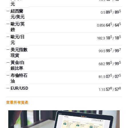
元
—
紐西蘭
5
5
89
89
0.5
/
元/美元
—
歐元/英
5
5
64
64
0.856
/
鎊
—
歐元/日
5
5
18
18
182.3
/
元
—
美元指數
7
7
99
99
99.5
/
現貨
—
黃金/白
5
5
99
99
68.2
/
銀比率
—
布倫特石
5
5
07
07
81.5
/
油
—
EUR/USD
8
8
57
57
1.15
/
查看所有資產