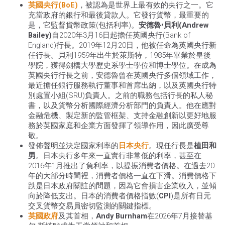
英國央行(BoE)
，被認為是世界上最有效的央行之一。它
充當政府的銀行和最後貸款人。它發行貨幣，最重要的
是，它監督貨幣政策(包括利率)。
安德魯•貝利(Andrew
Bailey)
自2020年3月16日起擔任英國央行(Bank of
England)行長。2019年12月20日，他被任命為英國央行新
任行長。貝利1959年出生於萊斯特，1985年畢業於皇後
學院，獲得劍橋大學歷史系學士學位和博士學位。在成為
英國央行行長之前，安德魯曾在英國央行多個領域工作，
最近擔任銀行服務執行董事和首席出納，以及英國央行特
別處置小組(SRU)負責人。之前的職務包括行長的私人秘
書，以及貨幣分析國際經濟分析部門的負責人。他在應對
金融危機、製定新的監管框架、支持金融創新以更好地服
務於英國家庭和企業方面發揮了領導作用，因此廣受尊
敬。
發佈聲明並決定國家利率的
日本央行
。現任行長是
植田和
男
。日本央行多年來一直實行非常低的利率，甚至在
2016年1月推出了負利率，以提振消費者價格。在過去20
年的大部分時間裡，消費者價格一直在下滑。消費價格下
跌是日本政府關註的問題，因為它會損害企業收入，並傾
向於降低支出。日本的消費者價格指數(
CPI
)是所有日元
交叉貨幣交易員密切監測的關鍵指標。
英國政府
及其首相，
Andy Burnham
在2026年7月接替基