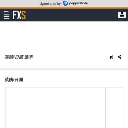
轉
至
FXStreet
MENU
主
顯
示
要
導
內
航
容
英鎊/日圓 匯率
英鎊/日圓