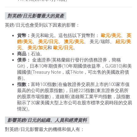
對英鎊/日元影響最大的資產
英鎊/日元也會受到以下因素的影響：
貨幣：
美元和歐元。這包括以下貨幣對：
歐元/美元
、
英
鎊/美元
、
美元/日元
、
澳元/美元
、 美元/瑞郎、
紐元/美
元
、
美元/加元
和
歐元/日元
。
商品：
石油。
債券：
金邊證券(英格蘭銀行發行的債務證券，簡稱
Gilt)，日本10年期債券(10年期國債收益率，GJGB10)和美
國國債(Treasury Note，或T-Note，可出售的美國政府債
券)。
指數：
富時100指數(在倫敦證券交易所上市的100家市值
最高的公司的股票指數)，日經225指數(東京證券交易所
的股票市場指數)，道鐘斯(道鐘斯工業平均指數，該指數
顯示了30家美國大型上市公司在股市標準交易時段的交易
情況)。
影響英鎊/日元的組織、人員和經濟資料
對英鎊/日元影響最大的機構和個人有：