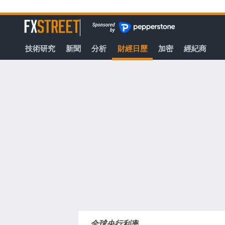
轉
至
FXStreet
主
要
技術研究
新聞
分析
財經日歷
加密
經紀商
內
容
全球央行利率