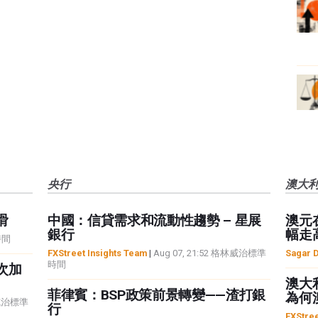
央行
澳大
滑
中國：信貸需求和流動性趨勢 – 星展
澳元
銀行
幅走
時間
FXStreet Insights Team
|
Aug 07, 21:52 格林威治標準
Sagar 
時間
次加
澳大
菲律賓：BSP政策前景轉變——渣打銀
為何
林威治標準
行
FXStree