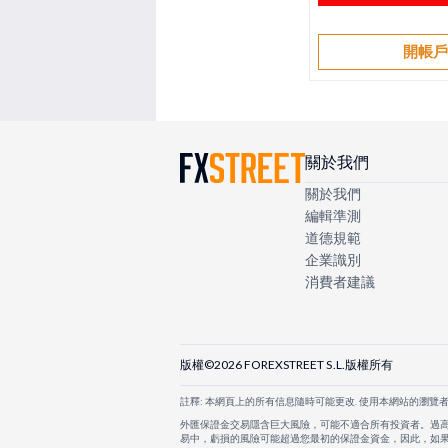
開帳
關於我們
關於我們
編輯準測
道德規範
企業識別
消費者建議
版權©2026 FOREXSTREET S.L.版權所有
註釋: 本網頁上的所有信息隨時可能更改. 使用本網站的瀏覽
外匯保證金交易隱含巨大風險，可能不適合所有投資者。過
易中，虧損的風險可能超過您最初的保證金資金，因此，如