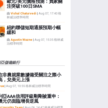
歐元/美元價格預測：買家關
注突破100日SMA
由
Vishal Chaturvedi
|
Aug 07, 17:40 格
林威治標準時間
紐約聯儲短期通脹預期小幅
緩和
由
Agustin Wazne
|
Aug 07, 15:35 格林威
治標準時間
利亞儲備銀行
在非農就業數據備受關注之際小
高，兌美元上漲
Dua
|
Aug 07, 10:55 格林威治標準時間
利亞AAA信用評級剛剛被重申：
澳元仍面臨增長逆風
t Insights Team
|
Aug 06, 14:47 格林威治標準