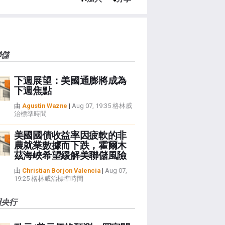
聯儲
下週展望：美國通膨將成為
下週焦點
由
Agustin Wazne
|
Aug 07, 19:35 格林威
治標準時間
美國國債收益率因疲軟的非
農就業數據而下跌，霍爾木
茲海峽希望緩解美聯儲風險
由
Christian Borjon Valencia
|
Aug 07,
19:25 格林威治標準時間
洲央行