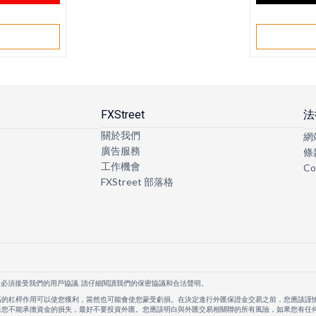
戶
FXStreet
法
關於我們
網
廣告服務
條
工作機會
Co
FXStreet 部落格
者必須接受我們的用戶協議. 請仔細閱讀我們的保密協議和合法聲明。
高的杠桿作用可以使您獲利，當然也可能會使您蒙受虧損。在決定進行外匯保證金交易之前，您應該謹
果您不能承擔資金的損失，最好不要投資外匯。您應該明白與外匯交易相關聯的所有風險，如果您有任