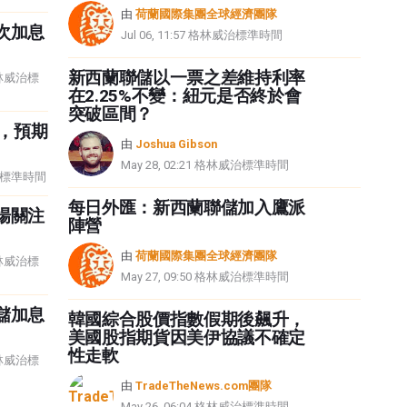
由
荷蘭國際集團全球經濟團隊
次加息
Jul 06, 11:57 格林威治標準時間
新西蘭聯儲以一票之差維持利率
 格林威治標
在2.25%不變：紐元是否終於會
突破區間？
%，預期
由
Joshua Gibson
May 28, 02:21 格林威治標準時間
林威治標準時間
每日外匯：新西蘭聯儲加入鷹派
場關注
陣營
由
荷蘭國際集團全球經濟團隊
 格林威治標
May 27, 09:50 格林威治標準時間
儲加息
韓國綜合股價指數假期後飆升，
美國股指期貨因美伊協議不確定
性走軟
 格林威治標
由
TradeTheNews.com團隊
May 26, 06:04 格林威治標準時間