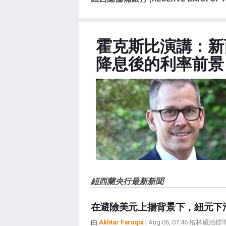
霍克斯比演講：新
降息後的利率前景
紐西蘭央行最新新聞
在避險美元上揚背景下，紐元下
由
Akhtar Faruqui
|
Aug 06, 07:46 格林威治