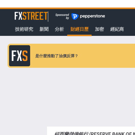
轉
至
FXStreet
主
要
技術研究
新聞
分析
財經日歷
加密
經紀商
內
容
是什麼推動了油價反彈？
紐西蘭儲備銀行 (RESERVE BANK OF NE