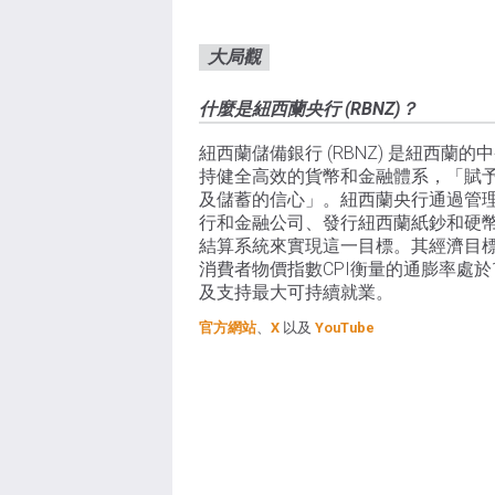
大局觀
什麼是紐西蘭央行 (RBNZ)？
紐西蘭儲備銀行 (RBNZ) 是紐西蘭
持健全高效的貨幣和金融體系，「賦
及儲蓄的信心」。紐西蘭央行通過管
行和金融公司、發行紐西蘭紙鈔和硬
結算系統來實現這一目標。其經濟目
消費者物價指數CPI衡量的通膨率處於
及支持最大可持續就業。
官方網站
、
X
以及
YouTube