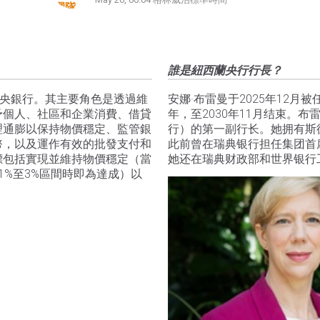
誰是紐西蘭央行行長？
的中央銀行。其主要角色是透過維
安娜·布雷曼于2025年12
予個人、社區和企業消費、借貸
年，至2030年11月结束。
理通膨以保持物價穩定、監管銀
行）的第一副行长。她拥有斯
幣，以及運作有效的批發支付和
此前曾在瑞典银行担任集团首
標包括實現並維持物價穩定（當
她还在瑞典财政部和世界银行
1%至3%區間時即為達成）以