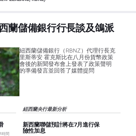
西蘭儲備銀行行長談及鴿派
紐西蘭儲備銀行（RBNZ）代理行長克
里斯蒂安·霍克斯比在八月份貨幣政策
會後的新聞發布會上發表了政策聲明
的準備發言並回答了媒體提問
紐西蘭央行最新分析
滑
新西蘭聯儲預計將在7月進行保
險性加息
標準時間