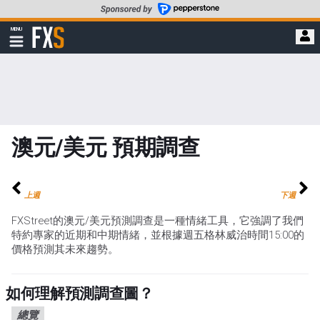
轉
至
FXStreet
MENU
主
顯
示
要
導
內
航
容
澳元/美元 預期調查
上週
下週
FXStreet的澳元/美元預測調查是一種情緒工具，它強調了我們
特約專家的近期和中期情緒，並根據週五格林威治時間15:00的
價格預測其未來趨勢。
如何理解預測調查圖？
總覽