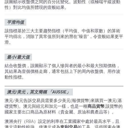
該圖顯示收盤價之間的百分比變化。波動性（或極端平緩波動
性）對比均值所體現的壹般結果。
平滑均值
該指標基於三大主要趨勢指標（平均值、中值和眾數）的算術
平均得出，消除了異常值所到來的潛在“噪音”，令壹般結果更平
滑。
最小/最大值
結合收盤價，該圖顯示了個人慘與者的最小和最大預期價格，
其結果為壹個價格走廊，通常包括上下的周內收盤價、用作波
動性指標。
澳元/美元，英文簡稱 「AUSSIE」
澳元/美元告訴交易員需要多少美元(報價貨幣)來購買一澳元(基
礎貨幣)。澳元與紐元和加元一樣，也是一種
商品貨幣
,該貨幣的
國家主要出口商品為原材料（貴金屬、原油和農產品等）。
澳洲央行（RBA）設定的利率在工業國家中處於最高水平，且
澳元流動性較強，使澳元成為
套利交易
的工具。這些因素令澳