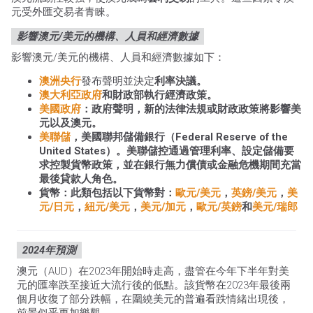
元受外匯交易者青睞。
影響澳元/美元的機構、人員和經濟數據
影響澳元/美元的機構、人員和經濟數據如下：
澳洲央行
發布聲明並決定
利率決議。
澳大利亞政府
和財政部執行經濟政策。
美國政府
：政府聲明，新的法律法規或財政政策將影響美
元以及澳元。
美聯儲
，美國聯邦儲備銀行（Federal Reserve of the
United States）。美聯儲控通過管理利率、設定儲備要
求控製貨幣政策，並在銀行無力償債或金融危機期間充當
最後貸款人角色。
貨幣：
此類包括以下貨幣對：
歐元/美元
，
英鎊/美元
，
美
元/日元
，
紐元/美元
，
美元/加元
，
歐元/英鎊
和
美元/瑞郎
2024年預測
澳元（AUD）在2023年開始時走高，盡管在今年下半年對美
元的匯率跌至接近大流行後的低點。該貨幣在2023年最後兩
個月收復了部分跌幅，在圍繞美元的普遍看跌情緒出現後，