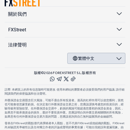
關於我們
FXStreet
法律聲明
繁體中文
版權©2026 FOREXSTREET S.L.版權所有
註釋: 本網頁上的所有信息隨時可能更改. 使用本網站的瀏覽者必須接受我們的用戶協議. 請仔細
閱讀我們的保密協議和合法聲明。
外匯保證金交易隱含巨大風險，可能不適合所有投資者。過高的杠桿作用可以使您獲利，當然
也可能會使您蒙受虧損。在決定進行外匯保證金交易之前，您應該謹慎考慮您的投資目的，經
驗等級和冒險欲望。在外匯保證金交易中，虧損的風險可能超過您最初的保證金資金，因此，
如果您不能承擔資金的損失，最好不要投資外匯。您應該明白與外匯交易相關聯的所有風險，
如果您有任何外匯保證金交易方面的問題，您應該咨詢與自己無利益關系的金融顧問。
發表在FXStreet的觀點僅代表撰稿者本人觀點，並不代表FXStreet或他組織的觀點。FXStreet
尚未驗證其準確性以及任何獨立作者的評論或聲明的事實依據：可能出現錯誤和遺漏現象。由