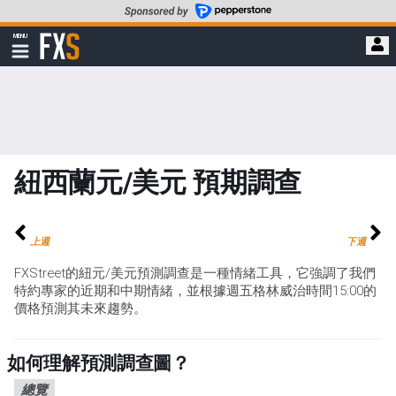
轉
至
FXStreet
MENU
主
顯
示
要
導
內
航
容
紐西蘭元/美元 預期調查
上週
下週
FXStreet的紐元/美元預測調查是一種情緒工具，它強調了我們
特約專家的近期和中期情緒，並根據週五格林威治時間15:00的
價格預測其未來趨勢。
如何理解預測調查圖？
總覽