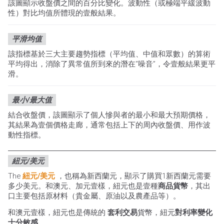
該圖顯示收盤價之間的百分比變化。波動性（或極端平緩波動
性）對比均值所體現的壹般結果。
平滑均值
該指標基於三大主要趨勢指標（平均值、中值和眾數）的算術
平均得出，消除了異常值所到來的潛在“噪音”，令壹般結果更平
滑。
最小/最大值
結合收盤價，該圖顯示了個人慘與者的最小和最大預期價格，
其結果為壹個價格走廊，通常包括上下的周內收盤價、用作波
動性指標。
紐元/美元
The
紐元/美元
，也稱為新西蘭元，顯示了購買1新西蘭元需要
多少美元。和澳元、加元壹樣，紐元也是壹種
商品貨幣
，其出
口主要包括原材料（貴金屬、原油以及農產品等）。
和澳元壹樣，紐元也是傳統的
套利交易
貨幣，紐元
對利率變化
十分敏感
。