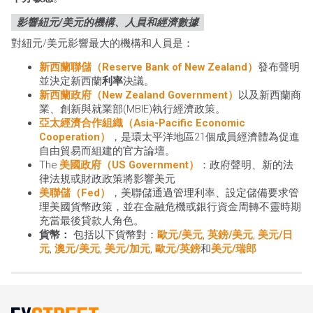
影響紐元/美元的機構、人員和經濟數據
對紐元/美元影響最大的機構和人員是：
新西蘭聯儲（Reserve Bank of New Zealand）
發布聲明
並決定新西蘭
利率
決議。
新西蘭政府（New Zealand Government）
以及新西蘭商
業、創新與就業部(MBIE)執行經濟政策。
亞太經濟合作組織（Asia-Pacific Economic
Cooperation）
，是環太平洋地區21個成員經濟體為促進
自由貿易而組建的官方論壇。
The
美國政府（US Government）
：政府聲明、新的法
律法規或財政政策將影響美元
美聯儲（Fed）
，美聯儲通過管理利率、設定儲備要求管
理美國貨幣政策，並在金融危機或銀行資金周轉不靈時期
充當最後貸款人角色。
貨幣：
包括以下貨幣對：
歐元/美元
,
英鎊/美元
,
美元/日
元
,
澳元/美元
,
美元/加元
,
歐元/英鎊
和
美元/瑞郎