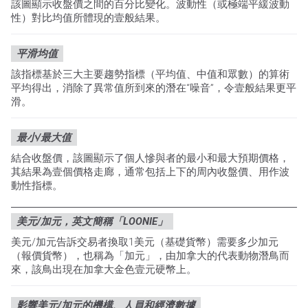
該圖顯示收盤價之間的百分比變化。波動性（或極端平緩波動
性）對比均值所體現的壹般結果。
平滑均值
該指標基於三大主要趨勢指標（平均值、中值和眾數）的算術
平均得出，消除了異常值所到來的潛在“噪音”，令壹般結果更平
滑。
最小/最大值
結合收盤價，該圖顯示了個人慘與者的最小和最大預期價格，
其結果為壹個價格走廊，通常包括上下的周內收盤價、用作波
動性指標。
美元/加元，英文簡稱「LOONIE」
美元/加元告訴交易者換取1美元（基礎貨幣）需要多少加元
（報價貨幣），也稱為「加元」，由加拿大的代表動物潛鳥而
來，該鳥出現在加拿大金色壹元硬幣上。
影響美元/加元的機構、人員和經濟數據