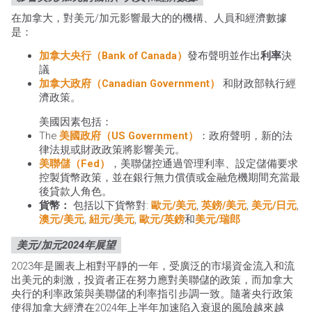
在加拿大，對美元/加元影響最大的的機構、人員和經濟數據
是：
加拿大央行（Bank of Canada）
發布聲明並作出
利率
決
議
加拿大政府（Canadian Government）
和財政部執行經
濟政策。
美國因素包括：
The
美國政府（US Government）
：政府聲明，新的法
律法規或財政政策將影響美元。
美聯儲（Fed）
，美聯儲控通過管理利率、設定儲備要求
控製貨幣政策，並在銀行無力償債或金融危機期間充當最
後貸款人角色。
貨幣：
包括以下貨幣對:
歐元/美元
,
英鎊/美元
,
美元/日元
,
澳元/美元
,
紐元/美元
,
歐元/英鎊
和
美元/瑞郎
美元/加元2024年展望
2023年是圖表上相對平靜的一年，受廣泛的市場資金流入和流
出美元的刺激，投資者正在努力應對美聯儲的政策，而加拿大
央行的利率政策與美聯儲的利率指引步調一致。隨著央行政策
使得加拿大經濟在2024年上半年加速陷入衰退的風險越來越