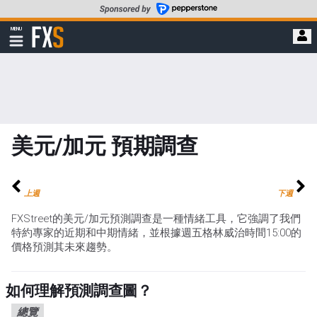
轉
至
FXStreet
MENU
主
顯
示
要
導
內
航
容
美元/加元 預期調查
上週
下週
FXStreet的美元/加元預測調查是一種情緒工具，它強調了我們
特約專家的近期和中期情緒，並根據週五格林威治時間15:00的
價格預測其未來趨勢。
如何理解預測調查圖？
總覽