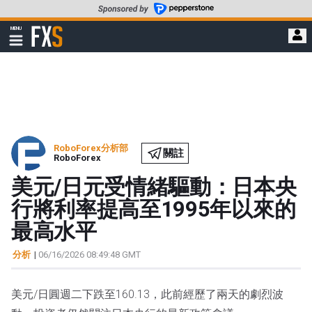
轉
至
FXStreet
MENU
主
顯
示
要
導
內
航
容
RoboForex分析部
關註
RoboForex
美元/日元受情緒驅動：日本央
行將利率提高至1995年以來的
最高水平
分析
|
06/16/2026 08:49:48 GMT
美元/日圓週二下跌至160.13，此前經歷了兩天的劇烈波