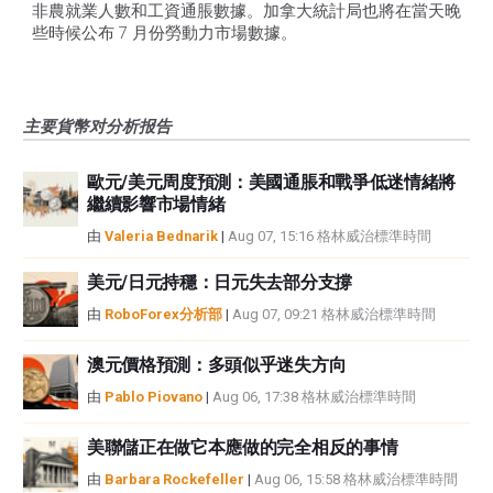
非農就業人數和工資通脹數據。加拿大統計局也將在當天晚
些時候公布 7 月份勞動力市場數據。
主要貨幣对分析报告
歐元/美元周度預測：美國通脹和戰爭低迷情緒將
繼續影響市場情緒
由
Valeria Bednarik
|
Aug 07, 15:16 格林威治標準時間
美元/日元持穩：日元失去部分支撐
由
RoboForex分析部
|
Aug 07, 09:21 格林威治標準時間
澳元價格預測：多頭似乎迷失方向
由
Pablo Piovano
|
Aug 06, 17:38 格林威治標準時間
美聯儲正在做它本應做的完全相反的事情
由
Barbara Rockefeller
|
Aug 06, 15:58 格林威治標準時間