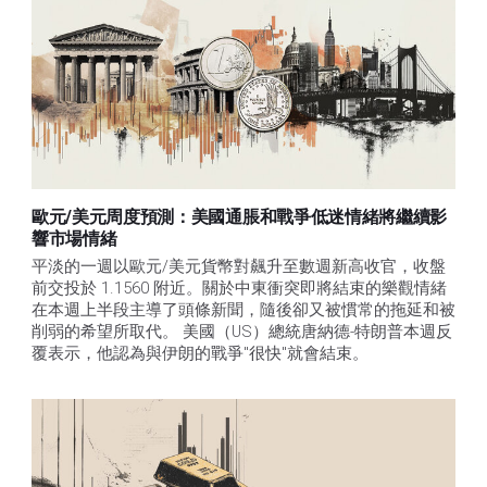
歐元/美元周度預測：美國通脹和戰爭低迷情緒將繼續影
響市場情緒
平淡的一週以歐元/美元貨幣對飆升至數週新高收官，收盤
前交投於 1.1560 附近。關於中東衝突即將結束的樂觀情緒
在本週上半段主導了頭條新聞，隨後卻又被慣常的拖延和被
削弱的希望所取代。 美國（US）總統唐納德-特朗普本週反
覆表示，他認為與伊朗的戰爭"很快"就會結束。