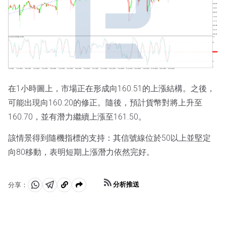
在1小時圖上，市場正在形成向160.51的上漲結構。之後，
可能出現向160.20的修正。隨後，預計貨幣對將上升至
160.70，並有潛力繼續上漲至161.50。
該情景得到隨機指標的支持：其信號線位於50以上並堅定
向80移動，表明短期上漲潛力依然完好。
分析推送
分享：
分
分
複
享
享
製
至
至
到