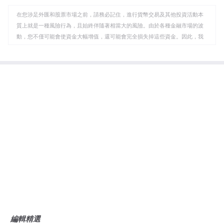
WhatsApp
Telegram
剪
在您涉足外匯和股票市場之前，請務必記住，進行貨幣交易及其他投資活動本
貼
質上就是一種風險行為，且始終伴隨著相當大的風險。由於各種金融市場的波
板
動，您不僅可能會使資金大幅增值，還可能會完全損失掉這些資金。因此，我
們的客戶必須向羅博福瑞克斯公司保證，他們清楚此類風險的所有可能後果，
了解所有有關投資產品的具體細節、規則和規定，包括公司事件所導致的標的
資產變化。客戶明白存在影響價格、匯率和投資產品的特殊風險和特征。
編輯精選