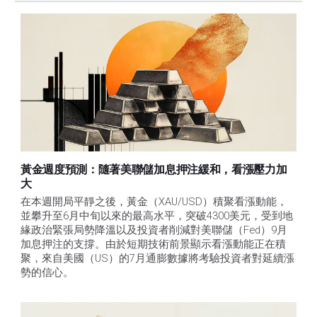
黃金週度預測：隨著美聯儲加息押注緩和，看漲壓力加
大
在本週開局平靜之後，黃金（XAU/USD）積聚看漲動能，
並攀升至6月中旬以來的最高水平，突破4300美元，受到地
緣政治緊張局勢降溫以及投資者削減對美聯儲（Fed）9月
加息押注的支撐。由於短期技術前景顯示看漲動能正在積
聚，來自美國（US）的7月通膨數據將考驗投資者對延續漲
勢的信心。 