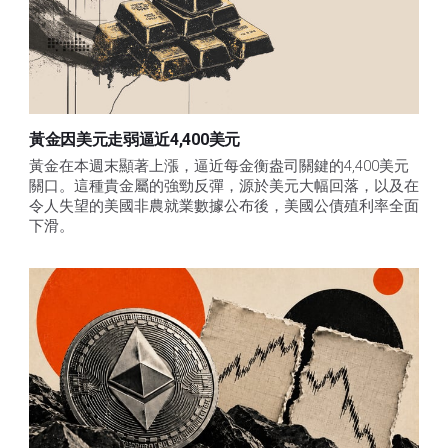
黃金因美元走弱逼近4,400美元
黃金在本週末顯著上漲，逼近每金衡盎司關鍵的4,400美元
關口。這種貴金屬的強勁反彈，源於美元大幅回落，以及在
令人失望的美國非農就業數據公布後，美國公債殖利率全面
下滑。