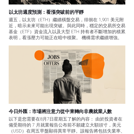
以太坊週度預測：看漲突破前的平靜
週五，以太坊（ETH）繼續橫盤交易，徘徊在 1,901 美元附
近，暗示未來可能出現突破。與此同時，穩定的交易所交易
基金（ETF）資金流入以及大型 ETH 持有者不斷增加的積累
表明，看漲壓力可能正在暗中積聚。 機構需求繼續增強。
今日外匯：市場將注意力從中東轉向非農就業人數
以下是您需要在8月7日星期五了解的内容： 由於投資者在
備受期待的 7 月就業報告公布前不願建立大額頭寸，美元
（USD）在周五早盤顯得異常平靜。該報告將包括失業率、