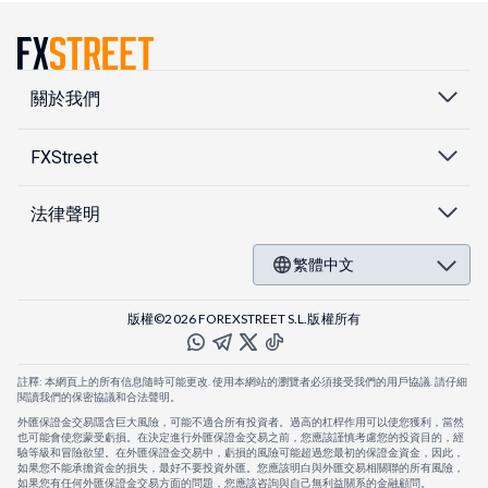
關於我們
FXStreet
法律聲明
繁體中文
版權©2026 FOREXSTREET S.L.版權所有
註釋: 本網頁上的所有信息隨時可能更改. 使用本網站的瀏覽者必須接受我們的用戶協議. 請仔細
閱讀我們的保密協議和合法聲明。
外匯保證金交易隱含巨大風險，可能不適合所有投資者。過高的杠桿作用可以使您獲利，當然
也可能會使您蒙受虧損。在決定進行外匯保證金交易之前，您應該謹慎考慮您的投資目的，經
驗等級和冒險欲望。在外匯保證金交易中，虧損的風險可能超過您最初的保證金資金，因此，
如果您不能承擔資金的損失，最好不要投資外匯。您應該明白與外匯交易相關聯的所有風險，
如果您有任何外匯保證金交易方面的問題，您應該咨詢與自己無利益關系的金融顧問。