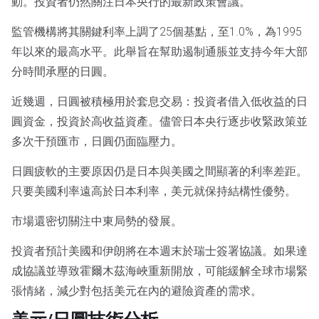
動。投資者仍然關注日本央行的最新政策會議。
監管機構將其關鍵利率上調了25個基點，至1.0%，為1995
年以來的最高水平。此舉旨在幫助遏制通脹並支持今年大部
分時間承壓的日圓。
近幾週，日圓被積極用於套息交易：投資者借入低收益的日
圓資金，投資於高收益資產。儘管日本央行逐步收緊政策並
多次干預匯市，日圓仍面臨壓力。
日圓疲軟的主要原因仍是日本與美國之間顯著的利率差距。
只要美國利率遠高於日本利率，美元就保持結構性優勢。
市場還密切關注中東局勢的發展。
投資者預計美國和伊朗將在本週末於瑞士簽署協議。如果達
成協議並導致霍爾木茲海峽重新開放，可能緩解全球市場緊
張情緒，減少對包括美元在內的避險資產的需求。