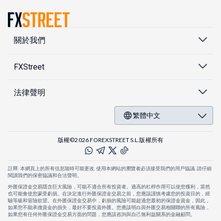
關於我們
FXStreet
法律聲明
繁體中文
版權©2026 FOREXSTREET S.L.版權所有
註釋: 本網頁上的所有信息隨時可能更改. 使用本網站的瀏覽者必須接受我們的用戶協議. 請仔細
閱讀我們的保密協議和合法聲明。
外匯保證金交易隱含巨大風險，可能不適合所有投資者。過高的杠桿作用可以使您獲利，當然
也可能會使您蒙受虧損。在決定進行外匯保證金交易之前，您應該謹慎考慮您的投資目的，經
驗等級和冒險欲望。在外匯保證金交易中，虧損的風險可能超過您最初的保證金資金，因此，
如果您不能承擔資金的損失，最好不要投資外匯。您應該明白與外匯交易相關聯的所有風險，
如果您有任何外匯保證金交易方面的問題，您應該咨詢與自己無利益關系的金融顧問。