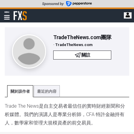
轉
至
FXStreet
MENU
主
顯
示
要
導
內
航
容
TradeTheNews.com團隊
-
TradeTheNews.com
關註
關於該作者
最近的內容
Trade The News是自主交易者最信任的實時財經新聞和分
析媒體。我們的演講人是專業分析師，CFA 特許金融持有
人，數學家和管理大規模資產的前交易員。