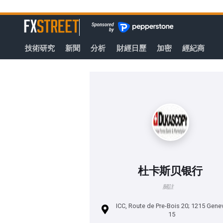
轉
至
FXStreet
主
要
技術研究
新聞
分析
財經日歷
加密
經紀商
內
容
杜卡斯贝银行
關註
ICC, Route de Pre-Bois 20; 1215 Gene
15