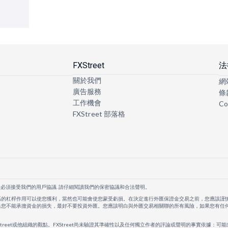
FXStreet
法
關於我們
網
廣告服務
條
工作機會
Co
FXStreet 部落格
者必須接受我們的用戶協議. 請仔細閱讀我們的保密協議和合法聲明。
高的杠桿作用可以使您獲利，當然也可能會使您蒙受虧損。在決定進行外匯保證金交易之前，您應該謹
果您不能承擔資金的損失，最好不要投資外匯。您應該明白與外匯交易相關聯的所有風險，如果您有任
Street或他組織的觀點。FXStreet尚未驗證其準確性以及任何獨立作者的評論或聲明的事實依據：可能