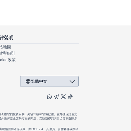
律聲明
站地圖
款與細則
okie政策
繁體中文
慎考慮您的投資目的，經驗等級和冒險欲望。在外匯保證金交
何外匯保證金交易方面的問題，您應該咨詢與自己無利益關系
出現錯誤和遺漏現象。由FXStreet、其雇員、合作夥伴或撰稿