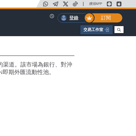
|
獲得APP
訂閱
登錄
交易工作室
的渠道。該市場為銀行、對沖
N即期外匯流動性池。