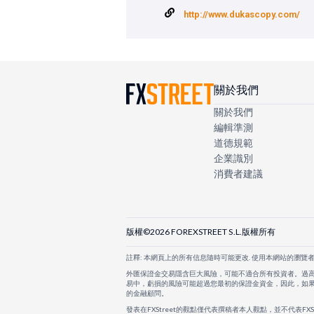
http://www.dukascopy.com/
關於我們
關於我們
編輯準測
道德規範
企業識別
消費者建議
版權©2026 FOREXSTREET S.L.版權所有
註釋: 本網頁上的所有信息隨時可能更改. 使用本網站的瀏覽
外匯保證金交易隱含巨大風險，可能不適合所有投資者。過
易中，虧損的風險可能超過您最初的保證金資金，因此，如
的金融顧問。
發表在FXStreet的觀點僅代表撰稿者本人觀點，並不代表FX