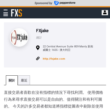
轉
至
FXStreet
MENU
主
顯
示
要
導
內
航
容
FXjake
關註
22 Central Avenue Suite 859 Manly 新南
威爾士 1655 - 澳大利亞
http://fxjake.com
關於
最近
直接交易者喜歡在沒有指標的情況下尋找利潤。 使用價格
行為來尋求直接交易可以是自由的、值得關注和有利可圖
的。 今天的許多交易者都知道將指標從圖表中剔除並使用