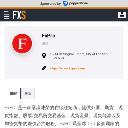
轉
至
FXStreet
MENU
主
顯
示
要
導
內
航
容
FxPro
關註
13/14 Basinghall Street, City of London,
EC2V 5BQ
https://www.fxpro.com
關於
最近
FxPro 是一家屢獲殊榮的在線經紀商，提供外匯、期貨、現
貨指數、股票/交易所交易基金、現貨金屬、現貨能源以及
加密貨幣的差價合約服務。FxPro 爲全球 170 多個國家的