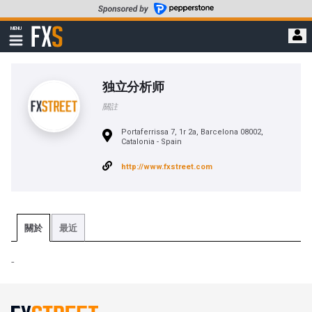
轉
至
FXStreet
MENU
主
顯
示
要
導
內
航
容
独立分析师
關註
Portaferrissa 7, 1r 2a, Barcelona 08002,
Catalonia - Spain
http://www.fxstreet.com
關於
最近
-