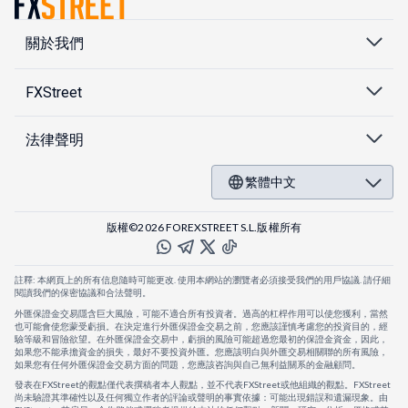
關於我們
FXStreet
法律聲明
繁體中文
版權©2026 FOREXSTREET S.L.版權所有
註釋: 本網頁上的所有信息隨時可能更改. 使用本網站的瀏覽者必須接受我們的用戶協議. 請仔細
閱讀我們的保密協議和合法聲明。
外匯保證金交易隱含巨大風險，可能不適合所有投資者。過高的杠桿作用可以使您獲利，當然
也可能會使您蒙受虧損。在決定進行外匯保證金交易之前，您應該謹慎考慮您的投資目的，經
驗等級和冒險欲望。在外匯保證金交易中，虧損的風險可能超過您最初的保證金資金，因此，
如果您不能承擔資金的損失，最好不要投資外匯。您應該明白與外匯交易相關聯的所有風險，
如果您有任何外匯保證金交易方面的問題，您應該咨詢與自己無利益關系的金融顧問。
發表在FXStreet的觀點僅代表撰稿者本人觀點，並不代表FXStreet或他組織的觀點。FXStreet
尚未驗證其準確性以及任何獨立作者的評論或聲明的事實依據：可能出現錯誤和遺漏現象。由