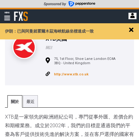
轉
至
FXStreet
MENU
主
顯
示
要
導
內
伊朗：已與阿曼就霍爾木茲海峽航線坐標達成一致
航
Clos
容
XTB英國
alert
關註
75, 1st Floor, Shoe Lane London EC4A
3BQ - United Kingdom
http://www.xtb.co.uk
關於
最近
XTB是一家領先的歐洲經紀公司，專門從事外匯、差價合約
和期權業務。成立於2002年，我們的目標是通過我們的平
臺為客戶提供技術先進的解決方案，並在客戶選擇的國家有