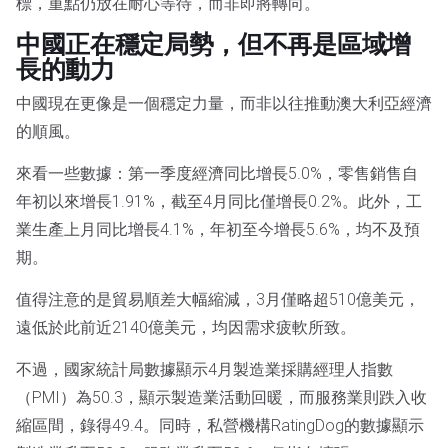
標，重點仍放在耐心等待，而非即將轉向。
中國正在穩定局勢，但不再是區域增
長的動力
中國現在更像是一個穩定力量，而非以往推動澳大利亞經濟
的順風。
來看一些數據：第一季度經濟同比增長5.0%，零售銷售自
年初以來增長1.91%，截至4月同比僅增長0.2%。此外，工
業生產上月同比增長4.1%，年初至今增長5.6%，均不及預
期。
值得注意的是貿易順差大幅縮減，3月僅略超510億美元，
遠低於此前近2140億美元，均因需求疲軟所致。
不過，國家統計局數據顯示4月製造業採購經理人指數
（PMI）為50.3，顯示製造業活動回暖，而服務業則跌入收
縮區間，錄得49.4。同時，私營機構RatingDog的數據顯示