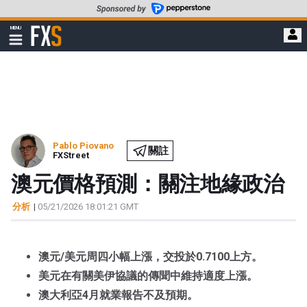
轉
至
FXStreet
MENU
主
顯
示
要
導
內
航
容
Pablo Piovano
關註
FXStreet
澳元價格預測：關注地緣政治
分析
|
05/21/2026 18:01:21 GMT
澳元/美元周四小幅上漲，交投於0.7100上方。
美元在有關美伊協議的傳聞中維持適度上漲。
澳大利亞4月就業報告不及預期。