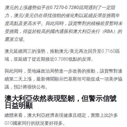
澳元的上漲趨勢似乎在0.7270-0.7280區間遇到了一定阻
力，澳元/美元仍在尋找強勁的催化劑以延續反彈並挑戰年
度高點及更高水平。與此同時，該貨幣對的積極前景暫時未
受挑戰，得益於較高的國內通脹和澳大利亞央行（RBA）的
鷹派立場。
澳元延續周三的漲勢，推動澳元/美元再次回升至0.7160區
域，並延續了從近期接近0.7080低點的反彈。
與此同時，受地緣政治局勢進一步改善的推動，該貨幣對連
續第二天上漲，最新傳聞顯示巴基斯坦可能促成一項美伊協
議，預計將很快公布。
澳大利亞依然表現堅韌，但警示信號
日益明顯
總體來看，澳大利亞經濟表現健康且穩定，實際上比許多
G10國家同行的狀況要好得多。