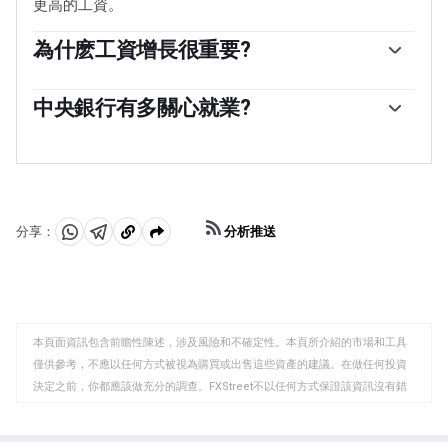
更高的工資。
為什麽工資增長很重要?
一個經濟體的薪資增長速度對政策製定者來說至關重要。
高工資增長意味著家庭有更多的錢可以花，這通常會導致
中央銀行有多關心就業?
消費品價格上漲。與能源價格等波動性更大的通脹來源不
各央行對勞動力市場狀況的重視程度取決於其目標。一些
同，工資增長被視為潛在和持續通脹的關鍵組成部分，因
央行除了控製通脹水平外，還明確有與勞動力市場相關的
為工資增長不太可能逆轉。世界各國央行在決定貨幣政策
任務。例如，美聯儲(Fed)肩負著促進充分就業和穩定物價
時都密切關註工資增長數據。
的雙重使命。與此同時，歐洲中央銀行(ECB)的唯一任務是
控製通貨膨脹。不過，不管他們有什麽任務，勞動力市場
分析推送
分享：
狀況對決策者來說都是一個重要因素，因為它是衡量經濟
分
分
複
健康狀況的重要指標，而且與通脹有直接關系。
享
享
製
至
至
到
WhatsApp
Telegram
剪
本頁面資訊包含前瞻性陳述，涉及風險和不確定性。本頁所介紹的市場和工具
貼
僅供參考，不應以任何方式被視為購買或出售這些資產的建議。在做任何投資
板
決定之前，你都應該做充分的調查。FXStreet不以任何方式保證該資訊沒有錯
誤、錯誤或重大錯報。它也不保證這些資料是及時的。在公開市場投資涉及很
大的風險，包括損失全部或部分投資，以及精神上的痛苦。所有與投資有關的