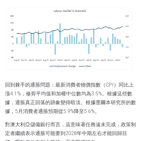
回到棘手的通脹問題：最新消費者物價指數（CPI）同比上
漲4.1%，修剪平均值和加權中位數均為3.5%。根據這些數
據，通脹真正回落的跡象變得暗淡。根據墨爾本研究所的數
據，5月消費者通脹預期從5.9%降至5.6%。
對澳大利亞儲備銀行而言，這意味著任務遠未完成，政策制
定者繼續表示通脹可能要到2028年中期左右才能回歸目