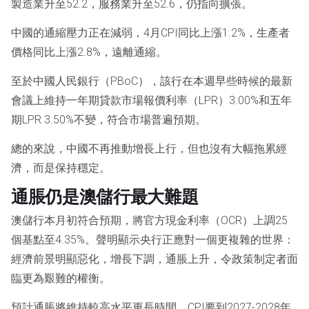
製造業升至52.2，服務業升至52.6，仍指向擴張。
中國的通縮壓力正在減弱，4月CPI同比上漲1.2%，生產者
價格同比上漲2.8%，遠離通縮。
至於中國人民銀行（PBoC），該行在本週早些時候的最新
會議上維持一年期貸款市場報價利率（LPR）3.00%和五年
期LPR 3.50%不變，符合市場普遍預期。
總的來說，中國不再推動增長上行，但也沒有大幅拖累經
濟，而是保持穩定。
通脹仍是澳儲行最大難題
澳儲行本月初符合預期，將官方現金利率（OCR）上調25
個基點至4.35%。聲明顯示央行正應對一個更複雜的世界：
經濟前景明顯惡化，增長下調，通脹上升，令政策制定者面
臨更為艱難的權衡。
預計通脹將維持較高水平更長時間，CPI要到2027-2028年