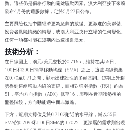
勢。這些仍是價格行動的關鍵驅動因素。澳大利亞接下來將
發布4月份的通脹數據，定於5月27日公布。
主要風險包括中國經濟更為急劇的放緩、更激進的美聯儲、
投資者風險情緒的轉變，或澳大利亞央行立場的任何變化。
任何一項都可能在短期內迅速擾亂澳元。
技術分析：
在日線圖上，澳元/美元交投於0.7165，維持在其55日、
100日和200日簡單移動均線（SMA）之上，這些均線聚集
在0.70至0.71之間，顯示出建設性的多頭基調。短期上升趨
勢得到這組移動均線的支撐，而相對強弱指數（RSI）約為
51，平均方向指數（ADX）低至16，表明在近期漲勢後的
盤整階段，方向動能適中而非激進。
下方，近期支撐位見於0.7102附近的水平線，輔以55日
SMA的0.7093和100日SMA的0.7022，更深層的需求則出現