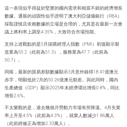
這一表現似乎得益於堅實的國內需求和相當不錯的經濟增長
數據。通脹的頑固性似乎證明了澳大利亞儲備銀行（RBA）
採取謹慎且依賴數據的立場是合理的，尤其是在最新一次會
議上將利率上調至4.35%，大致符合市場預期。
支持上述觀點的是5月採購經理人指數（PMI）初值顯示製
造業為50.2（此前為51.3），服務業為47.7（此前為
50.7）。
同樣，最新的貿易差額數據顯示3月意外錄得18.41億澳元
赤字，明顯低於2月的50.26億澳元順差。與此同時，國內
生產總值（GDP）顯示2025年末經濟環比增長0.8%，同比
增長2.6%。
不太樂觀的是，過去幾個月勞動力市場有所降溫。4月失業
率上升至4.5%（此前為4.3%），就業人數減少1.86萬人
（此前經修正為增加2.33萬人）。