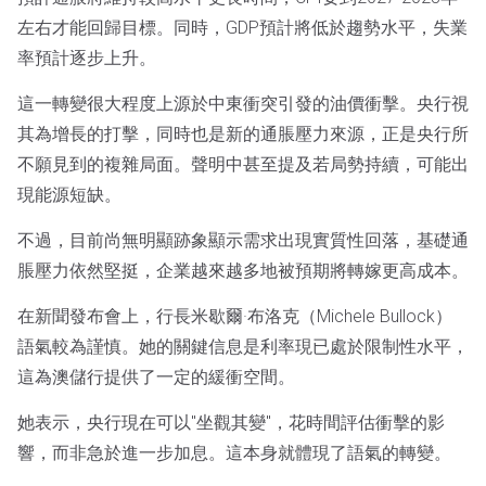
左右才能回歸目標。同時，GDP預計將低於趨勢水平，失業
率預計逐步上升。
這一轉變很大程度上源於中東衝突引發的油價衝擊。央行視
其為增長的打擊，同時也是新的通脹壓力來源，正是央行所
不願見到的複雜局面。聲明中甚至提及若局勢持續，可能出
現能源短缺。
不過，目前尚無明顯跡象顯示需求出現實質性回落，基礎通
脹壓力依然堅挺，企業越來越多地被預期將轉嫁更高成本。
在新聞發布會上，行長米歇爾·布洛克（Michele Bullock）
語氣較為謹慎。她的關鍵信息是利率現已處於限制性水平，
這為澳儲行提供了一定的緩衝空間。
她表示，央行現在可以"坐觀其變"，花時間評估衝擊的影
響，而非急於進一步加息。這本身就體現了語氣的轉變。