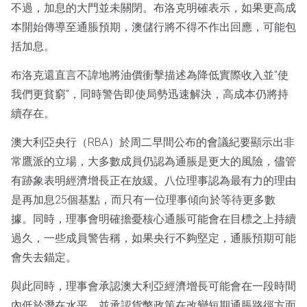
不過，加息的大門並未關閉。布洛克明確表示，如果更高成
本開始傳導至通脹預期，澳儲行將不得不作出回應，可能包
括加息。
布洛克還直言不諱地將油價衝擊描述為降低實際收入並"使
我們更貧窮"，同時警告即使局勢迅速解決，高成本仍將持
續存在。
澳大利亞央行（RBA）於周二早間公布的會議紀要顯示出非
常鷹派的立場，大多數成員仍認為通脹是更大的風險，儘管
有跡象表明經濟增長正在放緩。八位理事認為最有力的理由
是再加息25個基點，而只有一位理事傾向於等待更多數
據。同時，理事會明確擔憂核心通脹可能會在目標之上持續
過久，一些成員警告稱，如果央行不夠堅定，通脹預期可能
會失去錨定。
與此同時，理事會承認澳大利亞經濟增長可能會在一段時間
內低於潛在水平，並承認貨幣政策在改變短期通脹路徑方面