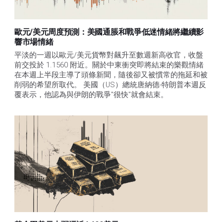
歐元/美元周度預測：美國通脹和戰爭低迷情緒將繼續影
響市場情緒
平淡的一週以歐元/美元貨幣對飆升至數週新高收官，收盤
前交投於 1.1560 附近。關於中東衝突即將結束的樂觀情緒
在本週上半段主導了頭條新聞，隨後卻又被慣常的拖延和被
削弱的希望所取代。 美國（US）總統唐納德-特朗普本週反
覆表示，他認為與伊朗的戰爭"很快"就會結束。