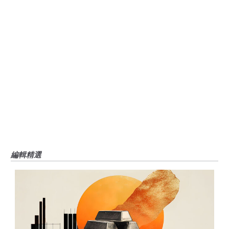
風險、損失和成本，包括本金的全部損失，均由您負責。本文僅代表作者個人
觀點，並不代表FXStreet或其廣告商的官方政策或立場。作者不對本頁連結的
資訊負責。
如果文章正文中沒有明確提到，在撰寫本文時，作者在本文中提到的任何股票
中都沒有頭寸，也沒有與文中提到的任何公司有業務關係。除了FXStreet，作
者沒有收到撰寫這篇文章的報酬。
FXStreet和作者不提供個性化的建議。作者對該資訊的準確性、完整性或適用
性不作任何陳述。FXStreet和作者將不承擔任何錯誤，遺漏或任何損失，傷害
或損害由此資訊及其顯示或使用引起的。錯誤和遺漏除外。本文作者和
FXStreet並非註冊投資顧問，本文內容無意提供任何投資建議。
編輯精選