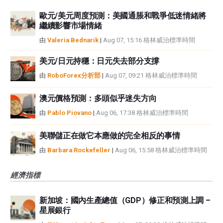
歐元/美元周度預測：美國通脹和戰爭低迷情緒將
繼續影響市場情緒
由
Valeria Bednarik
|
Aug 07, 15:16 格林威治標準時間
美元/日元持穩：日元失去部分支撐
由
RoboForex分析部
|
Aug 07, 09:21 格林威治標準時間
澳元價格預測：多頭似乎迷失方向
由
Pablo Piovano
|
Aug 06, 17:38 格林威治標準時間
美聯儲正在做它本應做的完全相反的事情
由
Barbara Rockefeller
|
Aug 06, 15:58 格林威治標準時間
經濟指標
新加坡：國內生產總值（GDP）修正和預測上調 –
星展銀行