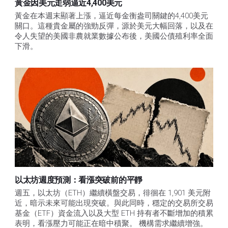
黃金因美元走弱逼近4,400美元
黃金在本週末顯著上漲，逼近每金衡盎司關鍵的4,400美元
關口。這種貴金屬的強勁反彈，源於美元大幅回落，以及在
令人失望的美國非農就業數據公布後，美國公債殖利率全面
下滑。
以太坊週度預測：看漲突破前的平靜
週五，以太坊（ETH）繼續橫盤交易，徘徊在 1,901 美元附
近，暗示未來可能出現突破。與此同時，穩定的交易所交易
基金（ETF）資金流入以及大型 ETH 持有者不斷增加的積累
表明，看漲壓力可能正在暗中積聚。 機構需求繼續增強。