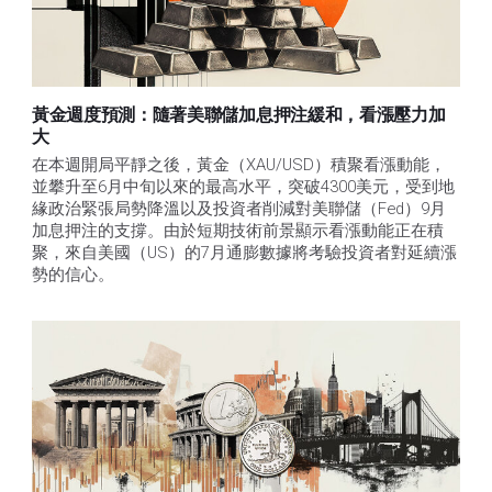
黃金週度預測：隨著美聯儲加息押注緩和，看漲壓力加
大
在本週開局平靜之後，黃金（XAU/USD）積聚看漲動能，
並攀升至6月中旬以來的最高水平，突破4300美元，受到地
緣政治緊張局勢降溫以及投資者削減對美聯儲（Fed）9月
加息押注的支撐。由於短期技術前景顯示看漲動能正在積
聚，來自美國（US）的7月通膨數據將考驗投資者對延續漲
勢的信心。 