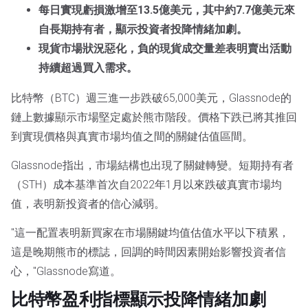
每日實現虧損激增至13.5億美元，其中約7.7億美元來
自長期持有者，顯示投資者投降情緒加劇。
現貨市場狀況惡化，負的現貨成交量差表明賣出活動
持續超過買入需求。
比特幣（BTC）週三進一步跌破65,000美元，Glassnode的
鏈上數據顯示市場堅定處於熊市階段。價格下跌已將其推回
到實現價格與真實市場均值之間的關鍵估值區間。
Glassnode指出，市場結構也出現了關鍵轉變。短期持有者
（STH）成本基準首次自2022年1月以來跌破真實市場均
值，表明新投資者的信心減弱。
"這一配置表明新買家在市場關鍵均值估值水平以下積累，
這是晚期熊市的標誌，回調的時間因素開始影響投資者信
心，"Glassnode寫道。
比特幣盈利指標顯示投降情緒加劇