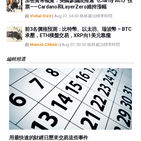
加密貨幣概覽：美國參議院推遲《Clarity Act》投
票——Cardano和LayerZero維持漲幅
由
Vishal Dixit
|
Aug 07, 04:03 格林威治標準時間
前3名價格預測：比特幣、以太坊、瑞波幣 – BTC
承壓，ETH橫盤交易，XRP向1美元靠攏
由
Manish Chhetri
|
Aug 07, 03:30 格林威治標準時間
編輯精選
用最快速的財經日歷來交易這些事件