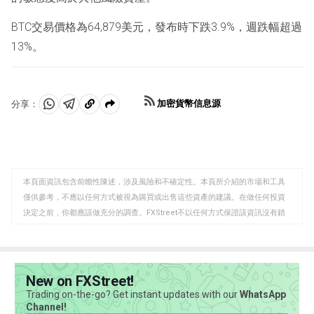
BTC交易價格為64,879美元，發布時下跌3.9%，週跌幅超過
13%。
加密貨幣信息源
分享：
分
分
複
享
享
製
至
至
到
WhatsApp
Telegram
剪
本頁面資訊包含前瞻性陳述，涉及風險和不確定性。本頁所介紹的市場和工具
貼
僅供參考，不應以任何方式被視為購買或出售這些資產的建議。在做任何投資
板
決定之前，你都應該做充分的調查。FXStreet不以任何方式保證該資訊沒有錯
誤、錯誤或重大錯報。它也不保證這些資料是及時的。在公開市場投資涉及很
大的風險，包括損失全部或部分投資，以及精神上的痛苦。所有與投資有關的
風險、損失和成本，包括本金的全部損失，均由您負責。本文僅代表作者個人
觀點，並不代表FXStreet或其廣告商的官方政策或立場。作者不對本頁連結的
New on FXStreet!
資訊負責。
Trading on-the-go? Get instant updates with our
WhatsApp
如果文章正文中沒有明確提到，在撰寫本文時，作者在本文中提到的任何股票
Channel!