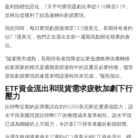
盈利指標也惡化，7天平均實現盈虧比率從3.16降至0.29，
反映出從獲利了結迅速轉向虧損實現。
與此同時，每日實現虧損激增至13.5億美元，長期持有者約
佔7.7億美元，他們正在退出在前一週期高點附近積累的倉
位。
"隨著熊市成熟，長期持有者投降並以更低價格將供應轉移
給新買家的模式是週期底部過程中的反覆且必要特徵，儘管
當前虧損實現的速度表明該過程尚未完成，"報告指出。
ETF資金流出和現貨需求疲軟加劇下行
壓力
比特幣近期的反彈嘗試在約83,000美元附近遭遇強阻力，該
水平與美國現貨比特幣ETF的整體成本基準相符。該水平現
已成為關鍵的上方阻力，令許多ETF持有者處於虧損狀態。
反彈失敗伴隨著過去三週約42.1億美元的ETF資金流出，標