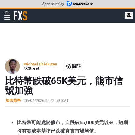
轉
至
FXStreet
MENU
主
顯
示
要
導
內
航
容
Michael Ebiekutan
關註
FXStreet
比特幣跌破65K美元，熊市信
號加強
加密貨幣
|
06/04/2026 00:02:59 GMT
比特幣可能處於熊市，自跌破65,000美元以來，短期
持有者成本基準已跌破真實市場均值。