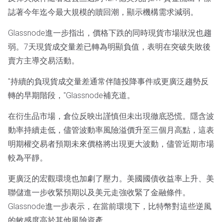
誌著今年迄今最大規模的贖回潮，顯示機構需求減弱。
Glassnode進一步指出，價格下跌的同時現貨市場狀況也趨
弱。7天現貨成交量差已轉為明顯負值，表明在突破失敗後
賣方主導交易活動。
"持續的負現貨成交量差通常伴隨投降事件或更廣泛趨勢反
轉的早期階段，"Glassnode補充道。
在衍生品市場，倉位反映出謹慎但未出現徹底恐慌。隱含波
動率持續走低，儘管波動率風險溢價升至三個月高點，這表
明期權交易者預期未來價格將出現更大波動，儘管近期市場
較為平靜。
更廣泛的宏觀環境也加劇了壓力。美國國債收益率上升、美
聯儲進一步收緊預期以及美元走強收緊了金融條件。
Glassnode進一步表示，在當前環境下，比特幣對這些逆風
的敏感度高於其他風險資產。