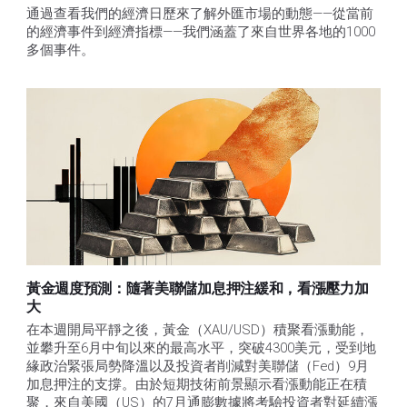
通過查看我們的經濟日歷來了解外匯市場的動態——從當前
的經濟事件到經濟指標——我們涵蓋了來自世界各地的1000
多個事件。
黃金週度預測：隨著美聯儲加息押注緩和，看漲壓力加
大
在本週開局平靜之後，黃金（XAU/USD）積聚看漲動能，
並攀升至6月中旬以來的最高水平，突破4300美元，受到地
緣政治緊張局勢降溫以及投資者削減對美聯儲（Fed）9月
加息押注的支撐。由於短期技術前景顯示看漲動能正在積
聚，來自美國（US）的7月通膨數據將考驗投資者對延續漲