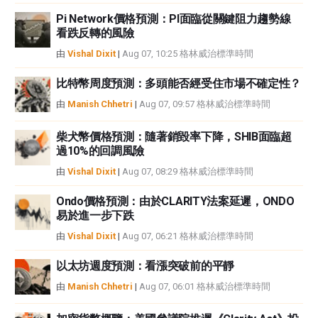
Pi Network價格預測：PI面臨從關鍵阻力趨勢線
看跌反轉的風險
由
Vishal Dixit
|
Aug 07, 10:25 格林威治標準時間
比特幣周度預測：多頭能否經受住市場不確定性？
由
Manish Chhetri
|
Aug 07, 09:57 格林威治標準時間
柴犬幣價格預測：隨著銷毀率下降，SHIB面臨超
過10%的回調風險
由
Vishal Dixit
|
Aug 07, 08:29 格林威治標準時間
Ondo價格預測：由於CLARITY法案延遲，ONDO
易於進一步下跌
由
Vishal Dixit
|
Aug 07, 06:21 格林威治標準時間
以太坊週度預測：看漲突破前的平靜
由
Manish Chhetri
|
Aug 07, 06:01 格林威治標準時間