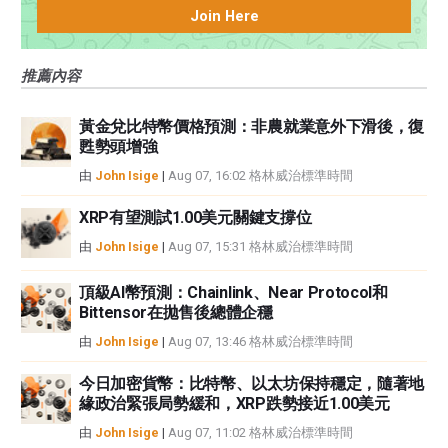
中都沒有頭寸，也沒有與文中提到的任何公司有業務關係。除了FXStreet，作
Join Here
者沒有收到撰寫這篇文章的報酬。
FXStreet和作者不提供個性化的建議。作者對該資訊的準確性、完整性或適用
推薦內容
性不作任何陳述。FXStreet和作者將不承擔任何錯誤，遺漏或任何損失，傷害
或損害由此資訊及其顯示或使用引起的。錯誤和遺漏除外。本文作者和
FXStreet並非註冊投資顧問，本文內容無意提供任何投資建議。
黃金兌比特幣價格預測：非農就業意外下滑後，復
甦勢頭增強
由
John Isige
|
Aug 07, 16:02 格林威治標準時間
XRP有望測試1.00美元關鍵支撐位
由
John Isige
|
Aug 07, 15:31 格林威治標準時間
頂級AI幣預測：Chainlink、Near Protocol和
Bittensor在拋售後總體企穩
由
John Isige
|
Aug 07, 13:46 格林威治標準時間
今日加密貨幣：比特幣、以太坊保持穩定，隨著地
緣政治緊張局勢緩和，XRP跌勢接近1.00美元
由
John Isige
|
Aug 07, 11:02 格林威治標準時間