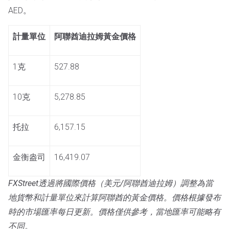
AED。
計量單位
阿聯酋迪拉姆黃金價格
1克
527.88
10克
5,278.85
托拉
6,157.15
金衡盎司
16,419.07
FXStreet透過將國際價格（美元/阿聯酋迪拉姆）調整為當
地貨幣和計量單位來計算阿聯酋的黃金價格。價格根據發布
時的市場匯率每日更新。價格僅供參考，當地匯率可能略有
不同。