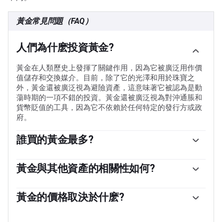
黃金常見問題（FAQ）
人們為什麽投資黃金?
黃金在人類歷史上發揮了關鍵作用，因為它被廣泛用作價
值儲存和交換媒介。目前，除了它的光澤和用於珠寶之
外，黃金還被廣泛視為避險資產，這意味著它被認為是動
蕩時期的一項不錯的投資。黃金還被廣泛視為對沖通脹和
貨幣貶值的工具，因為它不依賴於任何特定的發行方或政
府。
誰買的黃金最多?
各國央行是最大的黃金持有者。為了在動蕩時期支撐本國
貨幣，各國央行傾向於使儲備多樣化，並購買黃金，以提
黃金與其他資產的相關性如何?
高人們對經濟和貨幣實力的看法。高黃金儲備可以成為一
黃金與美元和美國國債呈負相關，兩者都是主要的儲備資
個國家償付能力的信任來源。根據世界黃金協會的數據，
產和避險資產。當美元貶值時，黃金往往會上漲，使投資
黃金的價格取決於什麽?
各國央行在2022年增加了1136噸黃金儲備，價值約700億
者和央行能夠在動蕩時期實現資產多元化。黃金與風險資
美元。這是有記錄以來最高的年度購買量。中國、印度和
由於各種各樣的因素，價格可能會變動。地緣政治不穩定
產也呈負相關。股市的反彈往往會壓低金價，而風險較高
土耳其等新興經濟體的央行正在迅速增加黃金儲備。