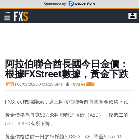
轉
至
FXStreet
MENU
主
顯
示
要
導
內
航
容
阿拉伯聯合酋長國今日金價：
根據FXStreet數據，黃金下跌
新聞
|
06/03/2026 04:56:28 GMT
| 由
FXStreet團隊
FXStreet數據顯示，週三阿拉伯聯合酋長國黃金價格下跌。
黃金價格為每克527.88阿聯酋迪拉姆（AED），較週二的
530.13 AED有所下降。
黃金價格從前一日的每托拉6,183.31 AED降至6,157.15