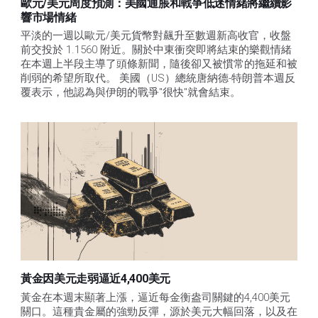
歐元/美元周度預測：美國通脹和戰爭低迷情緒將繼續影
響市場情緒
平淡的一週以歐元/美元貨幣對飆升至數週新高收官，收盤
前交投於 1.1560 附近。關於中東衝突即將結束的樂觀情緒
在本週上半段主導了頭條新聞，隨後卻又被慣常的拖延和被
削弱的希望所取代。 美國（US）總統唐納德-特朗普本週反
覆表示，他認為與伊朗的戰爭"很快"就會結束。
黃金因美元走弱逼近4,400美元
黃金在本週末顯著上漲，逼近每金衡盎司關鍵的4,400美元
關口。這種貴金屬的強勁反彈，源於美元大幅回落，以及在