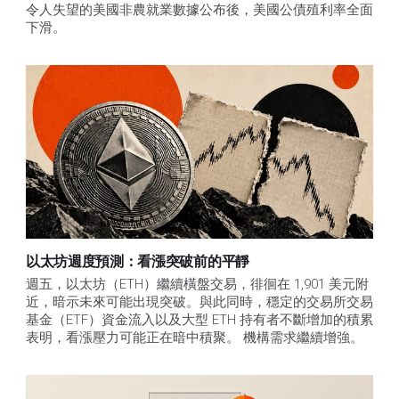
令人失望的美國非農就業數據公布後，美國公債殖利率全面
下滑。
以太坊週度預測：看漲突破前的平靜
週五，以太坊（ETH）繼續橫盤交易，徘徊在 1,901 美元附
近，暗示未來可能出現突破。與此同時，穩定的交易所交易
基金（ETF）資金流入以及大型 ETH 持有者不斷增加的積累
表明，看漲壓力可能正在暗中積聚。 機構需求繼續增強。