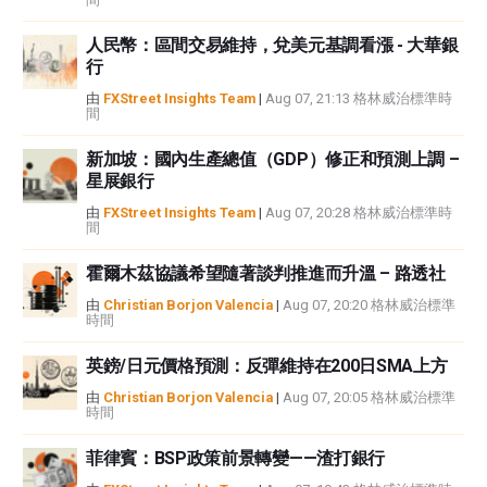
FXStreet和作者不提供個性化的建議。作者對該資訊的準確性、完整性或適用
人民幣：區間交易維持，兌美元基調看漲 - 大華銀
性不作任何陳述。FXStreet和作者將不承擔任何錯誤，遺漏或任何損失，傷害
行
或損害由此資訊及其顯示或使用引起的。錯誤和遺漏除外。本文作者和
FXStreet並非註冊投資顧問，本文內容無意提供任何投資建議。
由
FXStreet Insights Team
|
Aug 07, 21:13 格林威治標準時
間
新加坡：國內生產總值（GDP）修正和預測上調 –
星展銀行
由
FXStreet Insights Team
|
Aug 07, 20:28 格林威治標準時
間
霍爾木茲協議希望隨著談判推進而升溫 – 路透社
由
Christian Borjon Valencia
|
Aug 07, 20:20 格林威治標準
時間
英鎊/日元價格預測：反彈維持在200日SMA上方
由
Christian Borjon Valencia
|
Aug 07, 20:05 格林威治標準
時間
菲律賓：BSP政策前景轉變——渣打銀行