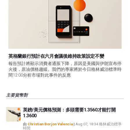
英格蘭銀行預計在六月會議後維持政策設定不變
報告預計將顯示消費者通脹下降，原因是美國與伊朗宣布停
火後，原油價格趨緩。我們的專家將於今日格林威治標準時
間12:00分析市場對此事件的反應
主要貨幣對
英鎊/美元價格預測：多頭需要1.3560才能打開
1.3600
由
Christian Borjon Valencia
|
Aug 07, 18:34 格林威治標準
時間