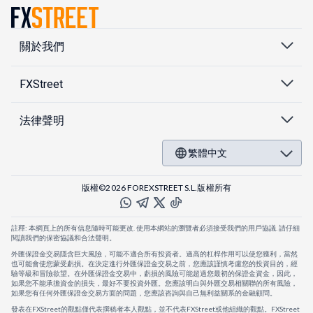
關於我們
FXStreet
法律聲明
繁體中文
版權©2026 FOREXSTREET S.L.版權所有
註釋: 本網頁上的所有信息隨時可能更改. 使用本網站的瀏覽者必須接受我們的用戶協議. 請仔細
閱讀我們的保密協議和合法聲明。
外匯保證金交易隱含巨大風險，可能不適合所有投資者。過高的杠桿作用可以使您獲利，當然
也可能會使您蒙受虧損。在決定進行外匯保證金交易之前，您應該謹慎考慮您的投資目的，經
驗等級和冒險欲望。在外匯保證金交易中，虧損的風險可能超過您最初的保證金資金，因此，
如果您不能承擔資金的損失，最好不要投資外匯。您應該明白與外匯交易相關聯的所有風險，
如果您有任何外匯保證金交易方面的問題，您應該咨詢與自己無利益關系的金融顧問。
發表在FXStreet的觀點僅代表撰稿者本人觀點，並不代表FXStreet或他組織的觀點。FXStreet