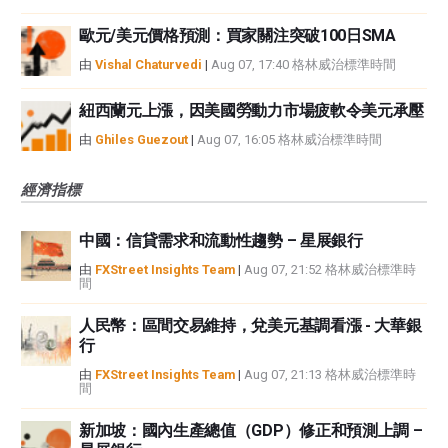
歐元/美元價格預測：買家關注突破100日SMA
由
Vishal Chaturvedi
|
Aug 07, 17:40 格林威治標準時間
紐西蘭元上漲，因美國勞動力市場疲軟令美元承壓
由
Ghiles Guezout
|
Aug 07, 16:05 格林威治標準時間
經濟指標
中國：信貸需求和流動性趨勢 – 星展銀行
由
FXStreet Insights Team
|
Aug 07, 21:52 格林威治標準時
間
人民幣：區間交易維持，兌美元基調看漲 - 大華銀
行
由
FXStreet Insights Team
|
Aug 07, 21:13 格林威治標準時
間
新加坡：國內生產總值（GDP）修正和預測上調 –