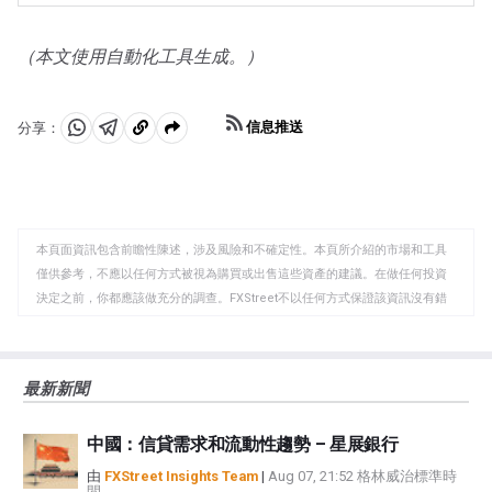
或對深度衰退的擔憂可能會迅速推高黃金價格，因其避險
的市場的拋售往往有利於黃金。
地位。作為一種低收益資產，黃金往往會隨著利率下降而
上漲，而較高的資金成本通常會拖累黃金。盡管如此，由
（本文使用自動化工具生成。）
於資產以美元(XAU/USD)定價，大多數走勢取決於美元
(USD)的表現。強勢美元傾向於控製金價，而弱勢美元則
可能推高金價。
信息推送
分享：
分
分
複
享
享
製
至
至
到
WhatsApp
Telegram
剪
本頁面資訊包含前瞻性陳述，涉及風險和不確定性。本頁所介紹的市場和工具
貼
僅供參考，不應以任何方式被視為購買或出售這些資產的建議。在做任何投資
板
決定之前，你都應該做充分的調查。FXStreet不以任何方式保證該資訊沒有錯
誤、錯誤或重大錯報。它也不保證這些資料是及時的。在公開市場投資涉及很
大的風險，包括損失全部或部分投資，以及精神上的痛苦。所有與投資有關的
風險、損失和成本，包括本金的全部損失，均由您負責。本文僅代表作者個人
最新新聞
觀點，並不代表FXStreet或其廣告商的官方政策或立場。作者不對本頁連結的
資訊負責。
中國：信貸需求和流動性趨勢 – 星展銀行
如果文章正文中沒有明確提到，在撰寫本文時，作者在本文中提到的任何股票
中都沒有頭寸，也沒有與文中提到的任何公司有業務關係。除了FXStreet，作
由
FXStreet Insights Team
|
Aug 07, 21:52 格林威治標準時
間
者沒有收到撰寫這篇文章的報酬。