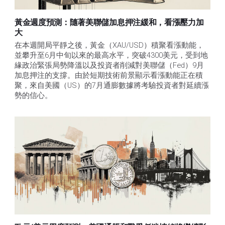
黃金週度預測：隨著美聯儲加息押注緩和，看漲壓力加
大
在本週開局平靜之後，黃金（XAU/USD）積聚看漲動能，
並攀升至6月中旬以來的最高水平，突破4300美元，受到地
緣政治緊張局勢降溫以及投資者削減對美聯儲（Fed）9月
加息押注的支撐。由於短期技術前景顯示看漲動能正在積
聚，來自美國（US）的7月通膨數據將考驗投資者對延續漲
勢的信心。 