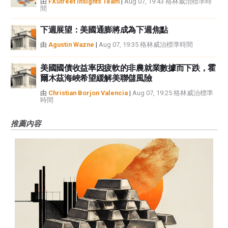
由
FXStreet Insights Team
|
Aug 07, 19:43 格林威治標準時
間
下週展望：美國通膨將成為下週焦點
由
Agustin Wazne
|
Aug 07, 19:35 格林威治標準時間
美國國債收益率因疲軟的非農就業數據而下跌，霍
爾木茲海峽希望緩解美聯儲風險
由
Christian Borjon Valencia
|
Aug 07, 19:25 格林威治標準
時間
推薦內容