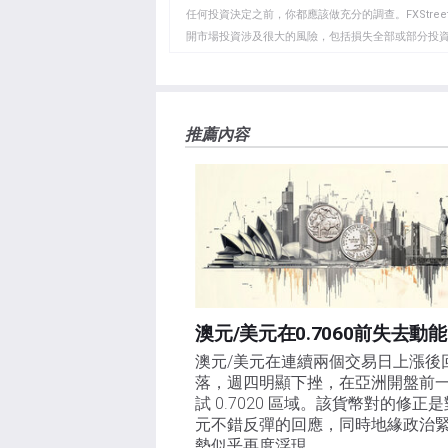
貼
任何投資決定之前，你都應該做充分的調查。FXStr
開市場投資涉及很大的風險，包括損失全部或部分投
板
負責。本文僅代表作者個人觀點，並不代表FXStre
如果文章正文中沒有明確提到，在撰寫本文時，作者
FXStreet，作者沒有收到撰寫這篇文章的報酬。
FXStreet和作者不提供個性化的建議。作者對該資
推薦內容
失，傷害或損害由此資訊及其顯示或使用引起的。錯誤和
澳元/美元在0.7060前失去動能
澳元/美元在連續兩個交易日上漲後
落，週四明顯下挫，在亞洲開盤前
試 0.7020 區域。該貨幣對的修正
元不錯反彈的回應，同時地緣政治
勢似乎再度浮現。