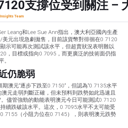
7120支撐位受到關注 –
Insights Team
er Leang和Lee Sue Ann指出，澳大利亞國內生產
/美元出現急劇拋售，目前該貨幣對徘徊在0.7120
能顯示可能再次測試該水平，但超賣狀況表明難以
120，目標或指向0.7095，而更廣泛的技術面仍指
水平。
近仍脆弱
澳元"逐步下跌至0.7150"，但認為"0.7135水平
的澳元走弱判斷正確，但未預料到跌勢如此迅速且
27。儘管強勁的動能表明澳元今日可能測試0.7120
持續跌破該水平。這次，0.7095水平不太可能受
.7155（小阻力位在0.7145），則表明澳元跌勢