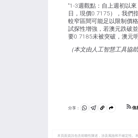
"1-3週觀點：自上週初以
日，現價0.7175），我們指
較窄區間可能足以限制價格波
試探性增強，若澳元跌破並守
要0.7185未被突破，澳元
（本文由人工智慧工具協
信
分享：
分
分
複
享
享
製
至
至
到
WhatsApp
Telegram
剪
本頁面資訊包含前瞻性陳述，涉及風險和不確定性。