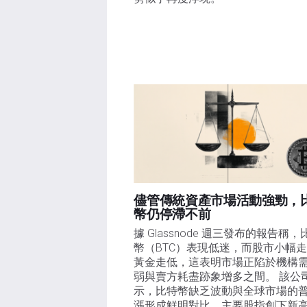
儘管傳統資產市場活動強勁，
幣仍停滯不前
據 Glassnode 週三發布的報告稱，
幣（BTC）表現低迷，而股市小幅
黃金走低，這表明市場正陷於機構
弱與賣方耗盡跡象增多之間。 該公
示，比特幣缺乏波動與全球市場的
漲形成鮮明對比，主要股指創下新