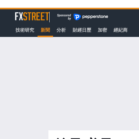
轉
至
FXStreet
主
要
技術研究
新聞
分析
財經日歷
加密
經紀商
內
容