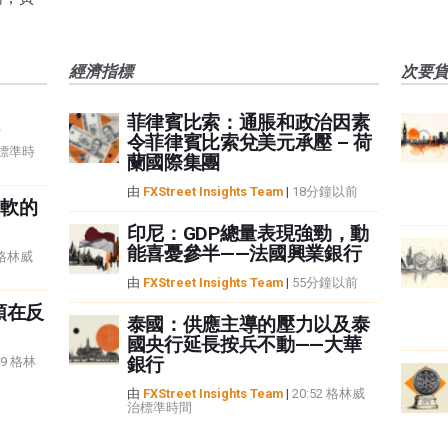
經濟指標
次要
菲律賓比索：通脹和政治因素
令菲律賓比索兌美元承壓 – 荷
治標準時
蘭國際集團
由
FXStreet Insights Team
|
18分鐘以前
軟的
印尼：GDP總量表現強勁，動
能喜憂參半——法國興業銀行
8 格林威
由
FXStreet Insights Team
|
55分鐘以前
頭在反
泰國：供應主導的壓力以及泰
國央行延長按兵不動——大華
銀行
59 格林
由
FXStreet Insights Team
|
20:52 格林威
治標準時間