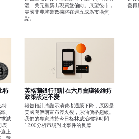
溫，美元重新出現買盤偏向。展望後市，
憂再
美國非農就業數據將在週五成為市場焦
點。
比特
英格蘭銀行預計在六月會議後維持
政策設定不變
比特
報告預計將顯示消費者通脹下降，原因是
走高、
美國與伊朗宣布停火後，原油價格趨緩。
需求減
我們的專家將於今日格林威治標準時間
司表
12:00分析市場對此事件的反應
普遍上
高，黃