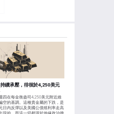
持續承壓，徘徊於4,250美元
近
週四在每金衡盎司4,250美元附近維
偏空的基調。這種貴金屬的下跌，是
元日內反彈以及美國公債殖利率走高
出現的，而這一切都源於地緣政治擔