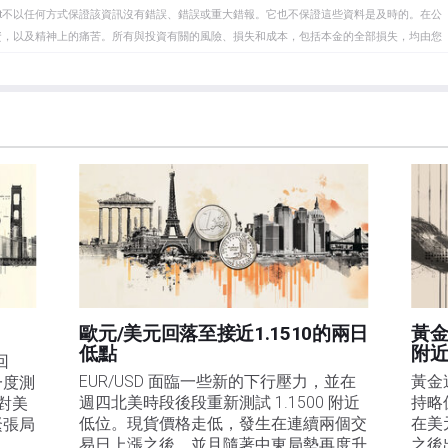
eet不以任何方式保證該資訊沒有錯誤、錯誤或重大錯報。它也不保證這些資料是及時的。在公
資，以及精神上的痛苦。所有與投資有關的風險、損失和成本，包括本金的全部損失，均由您
et或其廣告商的官方政策或立場。作者不對本頁連結的資訊負責。
在本文中提到的任何股票中都沒有頭寸，也沒有與文中提到的任何公司有業務關係。除了
訊的準確性、完整性或適用性不作任何陳述。FXStreet和作者將不承擔任何錯誤，遺漏或任何損
遺漏除外。本文作者和FXStreet並非註冊投資顧問，本文內容無意提供任何投資建議。
歐元/美元回落至接近1.1510的兩日
黃金
低點
附
回
EUR/USD 面臨一些新的下行壓力，並在
黃金
一度測
週四北美時段後段重新測試 1.1500 附近
持略
是對美
低位。現貨價格走低，發生在連續兩個交
在美
緊張局
易日上漲之後，並且隨著中東局勢再度升
之後