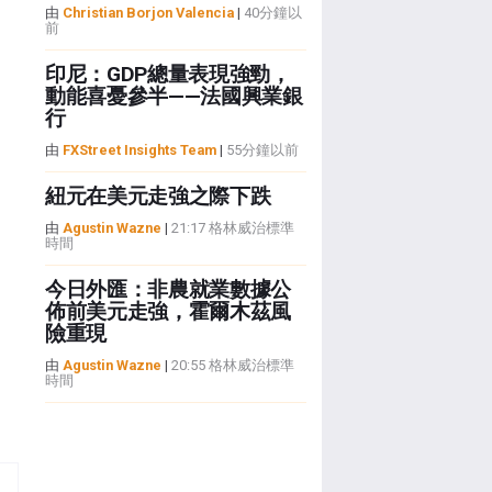
由
Christian Borjon Valencia
|
40分鐘以
前
印尼：GDP總量表現強勁，
動能喜憂參半——法國興業銀
行
由
FXStreet Insights Team
|
55分鐘以前
紐元在美元走強之際下跌
由
Agustin Wazne
|
21:17 格林威治標準
時間
今日外匯：非農就業數據公
佈前美元走強，霍爾木茲風
險重現
由
Agustin Wazne
|
20:55 格林威治標準
時間