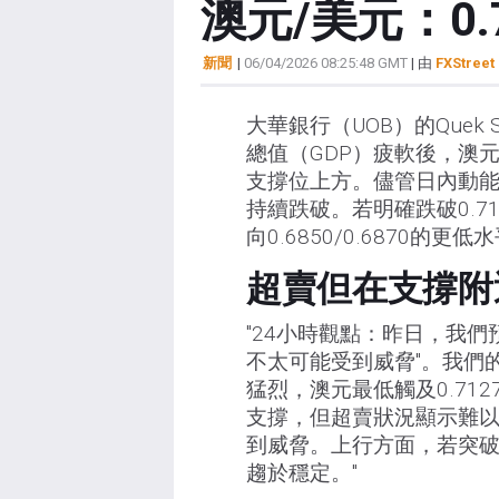
澳元/美元：0.
新聞
|
06/04/2026 08:25:48 GMT
| 由
FXStreet 
大華銀行（UOB）的Quek S
總值（GDP）疲軟後，澳元
支撐位上方。儘管日內動
持續跌破。若明確跌破0.7
向0.6850/0.6870的更低
超賣但在支撐附
"24小時觀點：昨日，我們預期
不太可能受到威脅"。我們
猛烈，澳元最低觸及0.71
支撐，但超賣狀況顯示難以
到威脅。上行方面，若突破0
趨於穩定。"