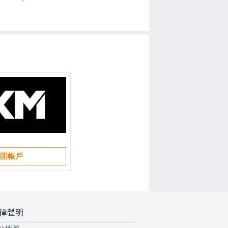
開帳戶
律聲明