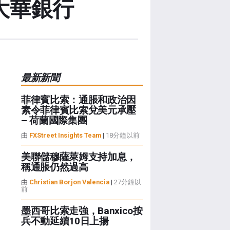
 大華銀行
最新新聞
菲律賓比索：通脹和政治因
素令菲律賓比索兌美元承壓
– 荷蘭國際集團
由
FXStreet Insights Team
|
18分鐘以前
美聯儲穆薩萊姆支持加息，
稱通脹仍然過高
由
Christian Borjon Valencia
|
27分鐘以
前
墨西哥比索走強，Banxico按
兵不動延續10日上揚