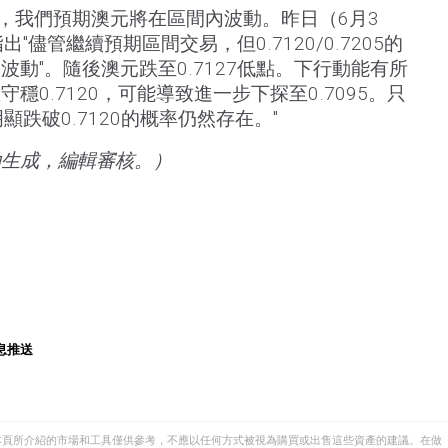
來，我們預期澳元將在區間內波動。昨日（6月3
出"儘管繼續預期區間交易，但0.7120/0.7205的
動"。隨後澳元跌至0.7127低點。下行動能有所
穩0.7120，可能導致進一步下探至0.7095。只
明顯跌破0.7120的概率仍然存在。"
助生成，編輯審核。）
息推送
本頁所介紹的市場和工具僅供參考，不應以任何方式被視為購買或出售這些資產的建議。在做