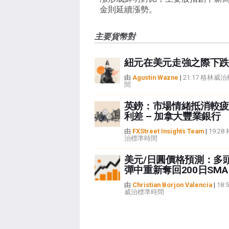
金則延續漲勢。
主要貨幣對
紐元在美元走強之際下跌
由
Agustin Wazne
|
21:17 格林威
間
英鎊：市場情緒抵消較疲
利差 – 加拿大豐業銀行
由
FXStreet Insights Team
|
19:2
治標準時間
美元/日圓價格預測：多
彈中重新奪回200日SMA
由
Christian Borjon Valencia
|
18:
威治標準時間