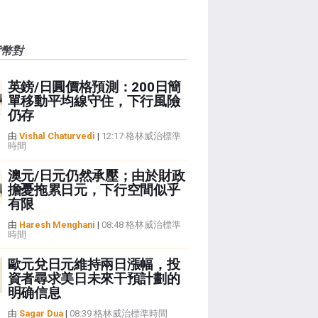
貨幣對
英鎊/日圓價格預測：200日簡
單移動平均線守住，下行風險
仍存
由
Vishal Chaturvedi
|
12:17 格林威治標準
時間
澳元/日元仍然承壓；由於財政
擔憂拖累日元，下行空間似乎
有限
由
Haresh Menghani
|
08:48 格林威治標準
時間
歐元兌日元維持兩日漲幅，投
資者尋求美日未來干預計劃的
明确信息
由
Sagar Dua
|
08:39 格林威治標準時間