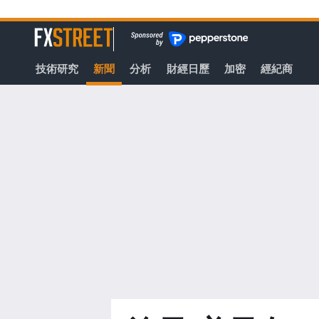
轉
至
FXStreet
主
要
技術研究
新聞
分析
財經日歷
加密
經紀商
內
容