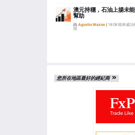
澳元持穩，石油上揚未能
幫助
由
Agustin Wazne
|
18:08 格林威
間
您所在地區最好的經紀商