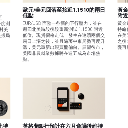
歐元/美元回落至接近1.1510的兩日
黃金
低點
附
回
EUR/USD 面臨一些新的下行壓力，並在
黃金
一度測
週四北美時段後段重新測試 1.1500 附近
持略
是對美
低位。現貨價格走低，發生在連續兩個交
在美
緊張局
易日上漲之後，並且隨著中東局勢再度升
之後
溫，美元重新出現買盤偏向。展望後市，
憂再
美國非農就業數據將在週五成為市場焦
點。
比特
英格蘭銀行預計在六月會議後維持