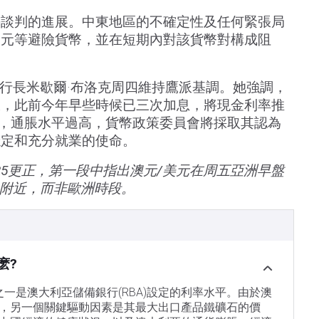
平談判的進展。中東地區的不確定性及任何緊張局
美元等避險貨幣，並在短期內對該貨幣對構成阻
）行長米歇爾·布洛克周四維持鷹派基調。她強調，
脹，此前今年早些時候已三次加息，將現金利率推
充稱，通脹水平過高，貨幣政策委員會將採取其認為
穩定和充分就業的使命。
3:25更正，第一段中指出澳元/美元在周五亞洲早盤
20附近，而非歐洲時段。
麽?
素之一是澳大利亞儲備銀行(RBA)設定的利率水平。由於澳
，另一個關鍵驅動因素是其最大出口產品鐵礦石的價