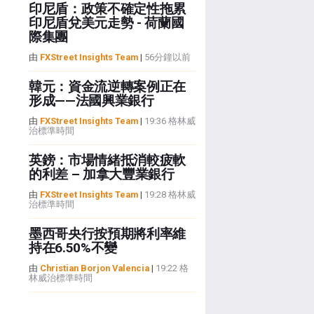
印尼盾：政策不確定性拖累
印尼盾兌美元走勢 - 荷蘭國
際集團
由
FXStreet Insights Team
|
56分鐘以前
韓元：資金流逆轉案例正在
形成——法國興業銀行
由
FXStreet Insights Team
|
19:36 格林威
治標準時間
英鎊：市場情緒抵消較疲軟
的利差 – 加拿大豐業銀行
由
FXStreet Insights Team
|
19:28 格林威
治標準時間
墨西哥央行按預期將利率維
持在6.50%不變
由
Christian Borjon Valencia
|
19:22 格
林威治標準時間