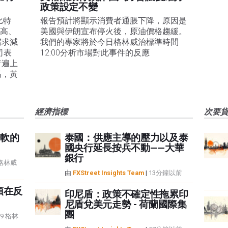
政策設定不變
比特
報告預計將顯示消費者通脹下降，原因是
走高、
美國與伊朗宣布停火後，原油價格趨緩。
需求減
我們的專家將於今日格林威治標準時間
司表
12:00分析市場對此事件的反應
普遍上
高，黃
經濟指標
次要
軟的
泰國：供應主導的壓力以及泰
國央行延長按兵不動——大華
銀行
8 格林威
由
FXStreet Insights Team
|
13分鐘以前
頭在反
印尼盾：政策不確定性拖累印
尼盾兌美元走勢 - 荷蘭國際集
團
59 格林