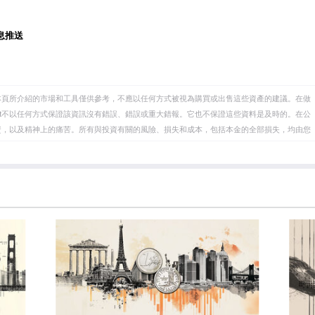
息推送
本頁所介紹的市場和工具僅供參考，不應以任何方式被視為購買或出售這些資產的建議。在做
eet不以任何方式保證該資訊沒有錯誤、錯誤或重大錯報。它也不保證這些資料是及時的。在公
資，以及精神上的痛苦。所有與投資有關的風險、損失和成本，包括本金的全部損失，均由您
et或其廣告商的官方政策或立場。作者不對本頁連結的資訊負責。
在本文中提到的任何股票中都沒有頭寸，也沒有與文中提到的任何公司有業務關係。除了
訊的準確性、完整性或適用性不作任何陳述。FXStreet和作者將不承擔任何錯誤，遺漏或任何損
遺漏除外。本文作者和FXStreet並非註冊投資顧問，本文內容無意提供任何投資建議。