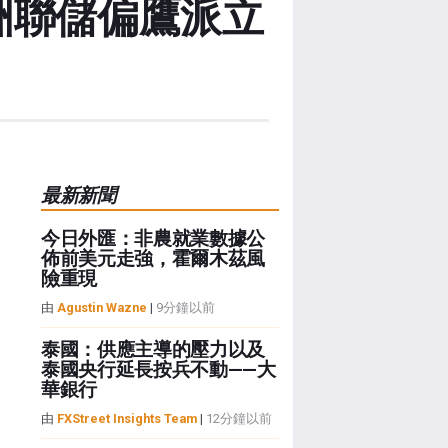
澳洲聯儲偏鷹派立
最新新聞
今日外匯：非農就業數據公
佈前美元走強，霍爾木茲風
險重現
由
Agustin Wazne
|
9分鐘以前
泰國：供應主導的壓力以及
泰國央行延長按兵不動——大
華銀行
由
FXStreet Insights Team
|
12分鐘以前