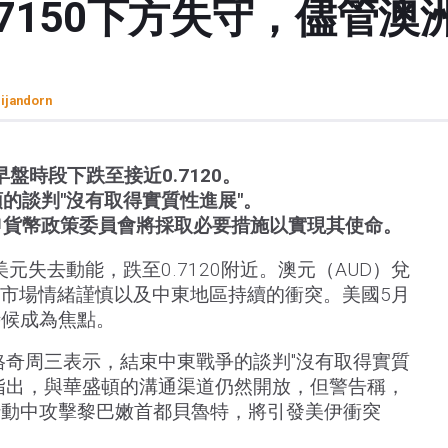
.7150下方失守，儘管
rijandorn
盤時段下跌至接近0.7120。
的談判"沒有取得實質性進展"。
申貨幣政策委員會將採取必要措施以實現其使命。
元失去動能，跌至0.7120附近。澳元（AUD）兌
是市場情緒謹慎以及中東地區持續的衝突。美國5月
時候成為焦點。
格奇周三表示，結束中東戰爭的談判"沒有取得實質
指出，與華盛頓的溝通渠道仍然開放，但警告稱，
行動中攻擊黎巴嫩首都貝魯特，將引發美伊衝突