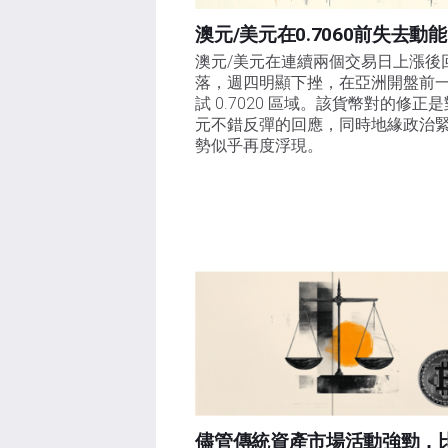
澳元/美元在0.7060前失去動能
澳元/美元在連續兩個交易日上漲後
落，週四明顯下挫，在亞洲開盤前
試 0.7020 區域。該貨幣對的修正
元不錯反彈的回應，同時地緣政治
勢似乎再度浮現。
儘管傳統資產市場活動強勁，