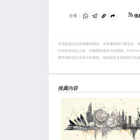
信
分享：
分
分
複
享
享
製
至
至
到
WhatsApp
Telegram
剪
本頁面資訊包含前瞻性陳述，涉及風險和不確定性。
貼
任何投資決定之前，你都應該做充分的調查。FXStr
開市場投資涉及很大的風險，包括損失全部或部分投
板
負責。本文僅代表作者個人觀點，並不代表FXStre
如果文章正文中沒有明確提到，在撰寫本文時，作者
FXStreet，作者沒有收到撰寫這篇文章的報酬。
FXStreet和作者不提供個性化的建議。作者對該資
推薦內容
失，傷害或損害由此資訊及其顯示或使用引起的。錯誤和