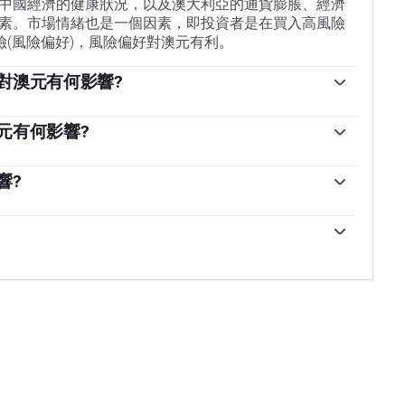
中國經濟的健康狀況，以及澳大利亞的通貨膨脹、經濟
素。市場情緒也是一個因素，即投資者是在買入高風險
險(風險偏好)，風險偏好對澳元有利。
對澳元有何影響?
過設定澳大利亞各銀行相互拆借的利率水平來影響澳元
的利率水平。澳大利亞央行的主要目標是通過上調或下調利
元有何影響?
率。與其他主要央行相比，相對較高的利率支持澳元，而相
，因此中國經濟的健康狀況對澳元(AUD)的價值有重大
大利亞央行還可以使用量化寬松和緊縮政策來影響信貸
，它會從澳大利亞購買更多的原材料、商品和服務，從
響?
對澳元有利。
元的價值。當中國經濟增長速度不如預期時，情況正好
品，根據2021年的數據，每年的出口額為1180億美
據的正面或負面驚喜通常會對澳元及其貨幣對產生直接
。因此，鐵礦石價格可以成為澳元的驅動因素。一般來
元也會上漲，因為對澳元的總需求會增加。如果鐵礦石
與進口收入之間的差額，是影響澳元價值的另一個因
較高的鐵礦石價格也往往導致澳大利亞更有可能出現貿
的出口產品，那麽它的貨幣將純粹從尋求購買其出口產
。
中獲得價值，而不是購買進口產品的支出。因此，凈貿
貿易余額為負則會產生相反的效果。