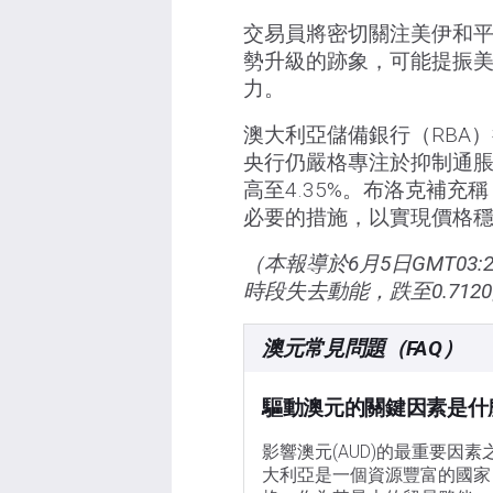
交易員將密切關注美伊和
勢升級的跡象，可能提振
力。
澳大利亞儲備銀行（RBA
央行仍嚴格專注於抑制通
高至4.35%。布洛克補
必要的措施，以實現價格
（本報導於6月5日GMT0
時段失去動能，跌至0.71
澳元常見問題（FAQ）
驅動澳元的關鍵因素是什
影響澳元(AUD)的最重要因
大利亞是一個資源豐富的國家