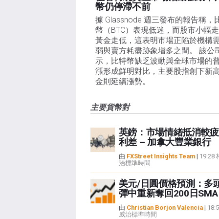
幣仍停滯不前
據 Glassnode 週三發布的報告稱，
幣（BTC）表現低迷，而股市小幅
黃金走低，這表明市場正陷於機構
弱與賣方耗盡跡象增多之間。 該公
示，比特幣缺乏波動與全球市場的
漲形成鮮明對比，主要股指創下新
金則延續漲勢。
主要貨幣對
英鎊：市場情緒抵消較疲
利差 – 加拿大豐業銀行
由
FXStreet Insights Team
|
19:2
治標準時間
美元/日圓價格預測：多
彈中重新奪回200日SMA
由
Christian Borjon Valencia
|
18:
威治標準時間