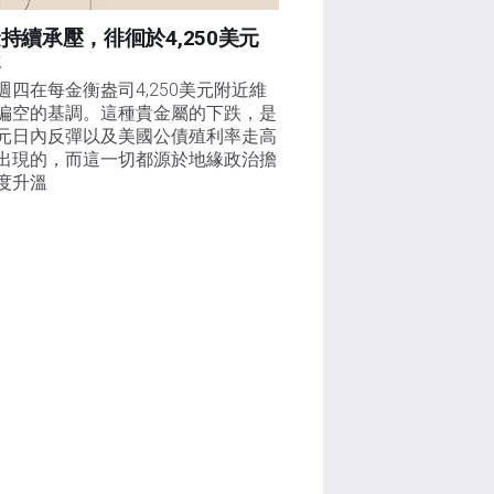
持續承壓，徘徊於4,250美元
近
週四在每金衡盎司4,250美元附近維
偏空的基調。這種貴金屬的下跌，是
元日內反彈以及美國公債殖利率走高
出現的，而這一切都源於地緣政治擔
度升溫