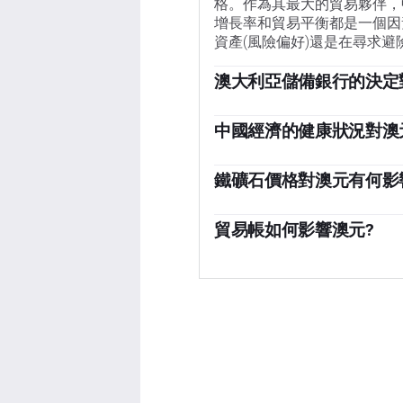
格。作為其最大的貿易夥伴，
增長率和貿易平衡都是一個因
資產(風險偏好)還是在尋求避
澳大利亞儲備銀行的決定
澳大利亞儲備銀行(RBA)通
(AUD)。這影響了整個經濟
中國經濟的健康狀況對澳
率來維持2-3%的穩定通脹
中國是澳大利亞最大的貿易夥伴
對較低的利率則支持澳元。澳
影響。當中國經濟表現良好時
鐵礦石價格對澳元有何影
狀況，前者對澳元不利，後者
而提振對澳元的需求，推高澳
鐵礦石是澳大利亞最大的出口產
相反。因此，中國經濟增長數
元，中國是其主要出口目的地
貿易帳如何影響澳元?
影響。
說，如果鐵礦石價格上漲，澳
貿易帳，即一個國家出口收入
價格下跌，情況則正好相反。
素。如果澳大利亞生產受歡迎
易順差，這對澳元也是有利的
品的外國買家創造的剩余需求
易余額為正會增強澳元，如果