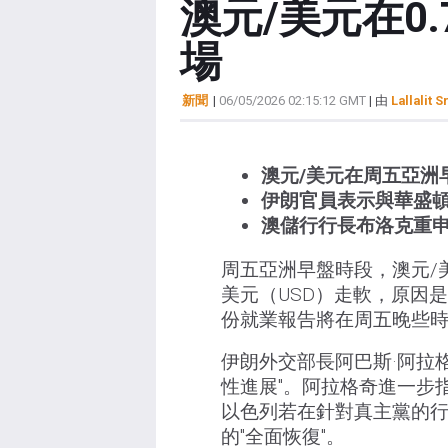
澳元/美元在0
場
新聞
|
06/05/2026 02:15:12 GMT
| 由
Lallalit S
澳元/美元在周五亞洲早
伊朗官員表示與華盛頓
澳儲行行長布洛克重
周五亞洲早盤時段，澳元/美
美元（USD）走軟，原因
份就業報告將在周五晚些
伊朗外交部長阿巴斯·阿拉
性進展"。阿拉格奇進一步
以色列若在針對真主黨的
的"全面恢復"。