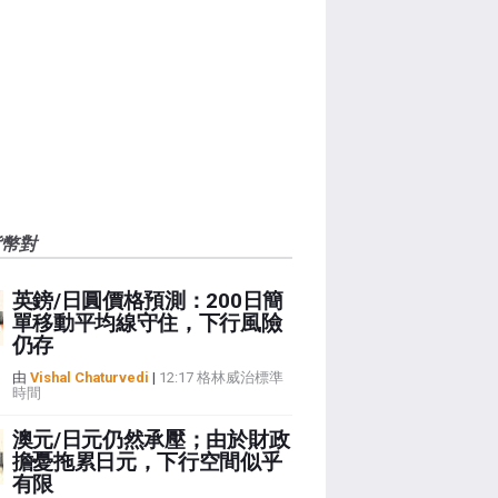
貨幣對
英鎊/日圓價格預測：200日簡
單移動平均線守住，下行風險
仍存
由
Vishal Chaturvedi
|
12:17 格林威治標準
時間
澳元/日元仍然承壓；由於財政
擔憂拖累日元，下行空間似乎
有限