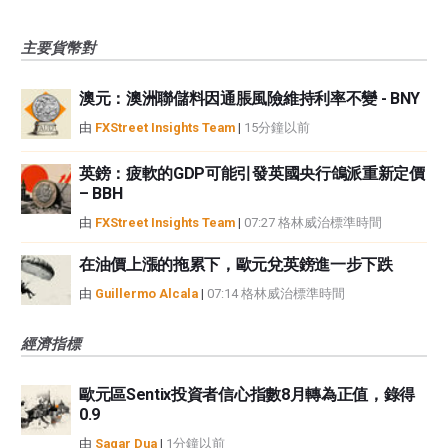
主要貨幣對
澳元：澳洲聯儲料因通脹風險維持利率不變 - BNY
由
FXStreet Insights Team
|
15分鐘以前
英鎊：疲軟的GDP可能引發英國央行鴿派重新定價
– BBH
由
FXStreet Insights Team
|
07:27 格林威治標準時間
在油價上漲的拖累下，歐元兌英鎊進一步下跌
由
Guillermo Alcala
|
07:14 格林威治標準時間
經濟指標
歐元區Sentix投資者信心指數8月轉為正值，錄得
0.9
由
Sagar Dua
|
1分鐘以前