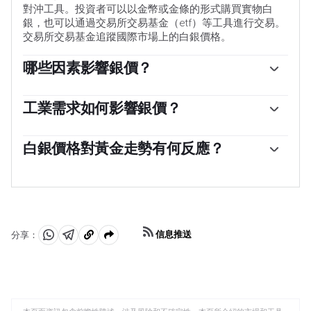
對沖工具。投資者可以以金幣或金條的形式購買實物白
銀，也可以通過交易所交易基金（etf）等工具進行交易。
交易所交易基金追蹤國際市場上的白銀價格。
哪些因素影響銀價？
銀價可能會受到多種因素的影響。地緣政治不穩定或對經
濟深度衰退的擔憂，可能使白銀價格因其避險地位而上
工業需求如何影響銀價？
漲，盡管其上漲幅度不及黃金。作為一種無收益資產，白
銀被廣泛應用於工業，特別是在電子或太陽能等領域，因
銀往往會隨著利率的降低而上漲。它的變動還取決於美元
為它是所有金屬中導電性最高的金屬之一，比銅和金還要
白銀價格對黃金走勢有何反應？
（USD）的表現，因為資產是以美元（XAG/USD）定價
高。需求的激增可能會提高價格，而需求的下降往往會降
的。美元走強往往會抑製銀價上漲，而美元走弱則可能會
白銀價格往往跟隨黃金的走勢。當金價上漲時，白銀通常
低價格。美國、中國和印度經濟的動態也可能導致價格波
推高銀價。其他因素，如投資需求、采礦供應（白銀比黃
也會隨之上漲，因為它們作為避險資產的地位是相似的。
動：對於美國，尤其是中國，它們的大型工業部門在各種
金豐富得多）和回收率也會影響價格。
黃金/白銀比率顯示了等於一盎司黃金價值所需的白銀盎司
工藝中使用白銀；在印度，消費者對黃金珠寶的需求也在
數，可能有助於確定兩種金屬之間的相對估值。一些投資
決定金價方面發揮了關鍵作用。
者可能認為高比率是白銀被低估或黃金被高估的一個指
信息推送
分享：
標。相反，較低的比率可能表明黃金相對於白銀被低估
分
分
複
了。
享
享
製
至
至
到
WhatsApp
Telegram
剪