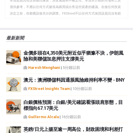
本頁面資訊包含前瞻性陳述，涉及風險和不確定性。本頁所介紹的市場和工具
貼
僅供參考，不應以任何方式被視為購買或出售這些資產的建議。在做任何投資
板
決定之前，你都應該做充分的調查。FXStreet不以任何方式保證該資訊沒有錯
誤、錯誤或重大錯報。它也不保證這些資料是及時的。在公開市場投資涉及很
大的風險，包括損失全部或部分投資，以及精神上的痛苦。所有與投資有關的
風險、損失和成本，包括本金的全部損失，均由您負責。本文僅代表作者個人
最新新聞
觀點，並不代表FXStreet或其廣告商的官方政策或立場。作者不對本頁連結的
資訊負責。
金價多頭在4,350美元附近似乎猶豫不決，伊朗風
如果文章正文中沒有明確提到，在撰寫本文時，作者在本文中提到的任何股票
險和美聯儲加息押注支撐美元
中都沒有頭寸，也沒有與文中提到的任何公司有業務關係。除了FXStreet，作
者沒有收到撰寫這篇文章的報酬。
由
Haresh Menghani
|
5分鐘以前
FXStreet和作者不提供個性化的建議。作者對該資訊的準確性、完整性或適用
性不作任何陳述。FXStreet和作者將不承擔任何錯誤，遺漏或任何損失，傷害
澳元：澳洲聯儲料因通脹風險維持利率不變 - BNY
或損害由此資訊及其顯示或使用引起的。錯誤和遺漏除外。本文作者和
由
FXStreet Insights Team
|
10分鐘以前
FXStreet並非註冊投資顧問，本文內容無意提供任何投資建議。
白銀價格預測：白銀/美元確認看漲頭肩形態，目
標指向67.17美元
由
Guillermo Alcala
|
16分鐘以前
英鎊/日元上揚至逾一周高位，財政困境和利差打