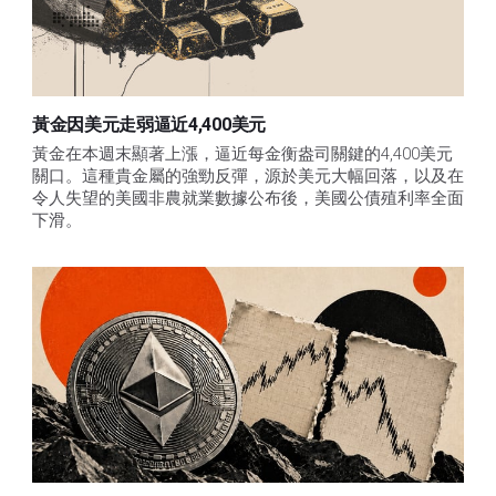
黃金因美元走弱逼近4,400美元
黃金在本週末顯著上漲，逼近每金衡盎司關鍵的4,400美元
關口。這種貴金屬的強勁反彈，源於美元大幅回落，以及在
令人失望的美國非農就業數據公布後，美國公債殖利率全面
下滑。