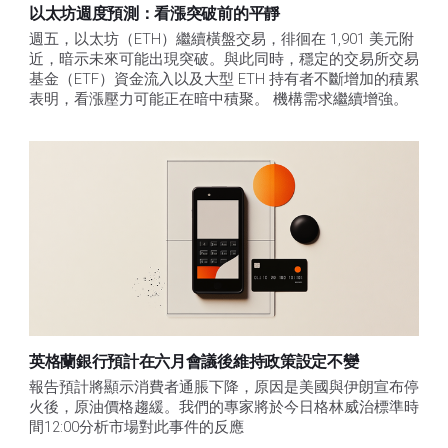
以太坊週度預測：看漲突破前的平靜
週五，以太坊（ETH）繼續橫盤交易，徘徊在 1,901 美元附
近，暗示未來可能出現突破。與此同時，穩定的交易所交易
基金（ETF）資金流入以及大型 ETH 持有者不斷增加的積累
表明，看漲壓力可能正在暗中積聚。 機構需求繼續增強。
英格蘭銀行預計在六月會議後維持政策設定不變
報告預計將顯示消費者通脹下降，原因是美國與伊朗宣布停
火後，原油價格趨緩。我們的專家將於今日格林威治標準時
間12:00分析市場對此事件的反應