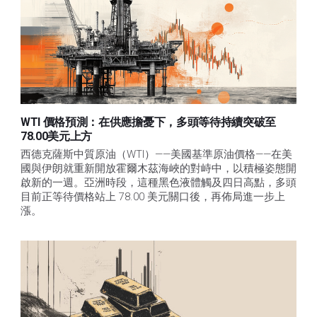
WTI 價格預測：在供應擔憂下，多頭等待持續突破至
78.00美元上方
西德克薩斯中質原油（WTI）——美國基準原油價格——在美
國與伊朗就重新開放霍爾木茲海峽的對峙中，以積極姿態開
啟新的一週。亞洲時段，這種黑色液體觸及四日高點，多頭
目前正等待價格站上 78.00 美元關口後，再佈局進一步上
漲。 