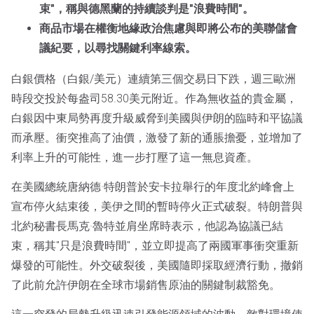
束"，稱與德黑蘭的持續談判是"浪費時間"。
商品市場在權衡地緣政治焦慮與即將公布的美聯儲會
議紀要，以尋找關鍵利率線索。
白銀價格（白銀/美元）連續第三個交易日下跌，週三歐洲
時段交投於每盎司58.30美元附近。作為無收益的貴金屬，
白銀因中東局勢再度升級威脅到美國與伊朗的臨時和平協議
而承壓。衝突推高了油價，激發了新的通脹擔憂，並增加了
利率上升的可能性，進一步打壓了這一無息資產。
在美國總統唐納德·特朗普於安卡拉舉行的年度北約峰會上
宣布停火結束後，美伊之間的暫時停火正式破裂。特朗普與
北約秘書長馬克·魯特並肩坐席時表示，他認為協議已結
束，稱其"只是浪費時間"，並立即提高了兩國軍事衝突重新
爆發的可能性。外交破裂後，美國隨即採取經濟行動，撤銷
了此前允許伊朗在全球市場銷售原油的關鍵制裁豁免。