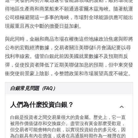
這一突發的局勢升級迅速引發能源領域的波動，敵對環境使
得地區生產商和商業船東不願通過霍爾木茲海峽。隨著航運
公司積極避開這一多事的海峽，市場對全球能源供應可能出
現嚴重且再次中斷的擔憂日益加劇。
與此同時，金融和商品市場在權衡這些地緣政治焦慮與即將
公布的宏觀經濟數據，交易者關注美聯儲6月會議紀要以尋
找利率線索。儘管白銀此前因美國就業數據不及預期而反
彈，促使投資者降低了近期美聯儲加息的預期，但中東突發
衝突使前景蒙上陰影，令整體政策和市場展望高度不確定。
白銀常見問題（FAQ）
人們為什麽投資白銀？
白銀是投資者之間交易量很大的貴金屬。歷史上，它一直
被用作價值儲存和交換媒介。盡管沒有黃金那麽受歡迎，
但交易者可能會轉向白銀，以實現投資組合的多元化，因
為白銀具有內在價值，或者在高通脹時期作為一種潛在的