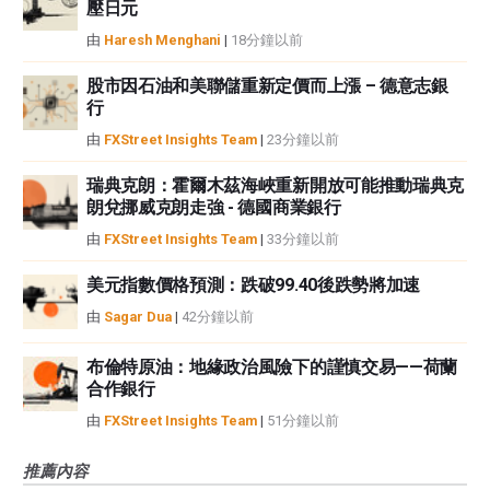
壓日元
由
Haresh Menghani
|
18分鐘以前
股市因石油和美聯儲重新定價而上漲 – 德意志銀
行
由
FXStreet Insights Team
|
23分鐘以前
瑞典克朗：霍爾木茲海峽重新開放可能推動瑞典克
朗兌挪威克朗走強 - 德國商業銀行
由
FXStreet Insights Team
|
33分鐘以前
美元指數價格預測：跌破99.40後跌勢將加速
由
Sagar Dua
|
42分鐘以前
布倫特原油：地緣政治風險下的謹慎交易——荷蘭
合作銀行
由
FXStreet Insights Team
|
51分鐘以前
推薦內容