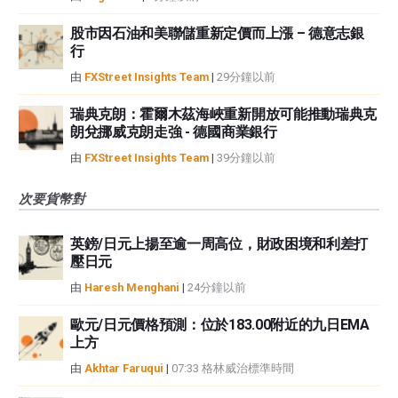
股市因石油和美聯儲重新定價而上漲 – 德意志銀
行
由
FXStreet Insights Team
|
29分鐘以前
瑞典克朗：霍爾木茲海峽重新開放可能推動瑞典克
朗兌挪威克朗走強 - 德國商業銀行
由
FXStreet Insights Team
|
39分鐘以前
次要貨幣對
英鎊/日元上揚至逾一周高位，財政困境和利差打
壓日元
由
Haresh Menghani
|
24分鐘以前
歐元/日元價格預測：位於183.00附近的九日EMA
上方
由
Akhtar Faruqui
|
07:33 格林威治標準時間