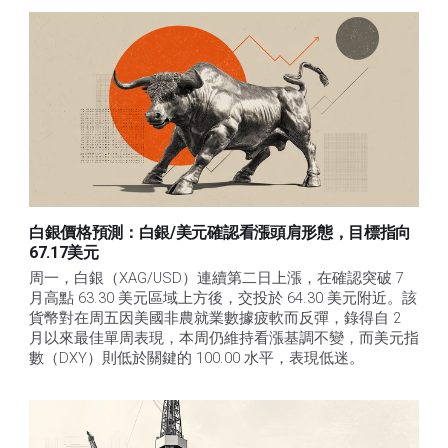
白銀價格預測：白銀/美元確認看漲頭肩形態，目標指向
67.17美元
周一，白銀（XAG/USD）連續第二日上漲，在確認突破 7 
月高點 63.30 美元區域上方後，交投於 64.30 美元附近。該
貨幣對在周五因美國非農就業數據疲軟而反彈，錄得自 2 
月以來最佳單周表現，本周仍維持看漲基調不變，而美元指
數（DXY）則低於關鍵的 100.00 水平，表現低迷。