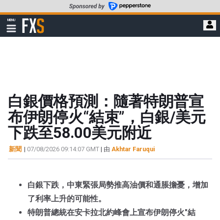
轉
至
FXStreet
MENU
主
顯
示
要
導
內
航
容
白銀價格預測：隨著特朗普宣
布伊朗停火“結束”，白銀/美元
下跌至58.00美元附近
新聞
|
07/08/2026 09:14:07 GMT
| 由
Akhtar Faruqui
白銀下跌，中東緊張局勢推高油價和通脹擔憂，增加
了利率上升的可能性。
特朗普總統在安卡拉北約峰會上宣布伊朗停火"結