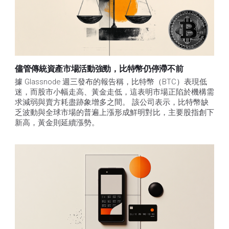
儘管傳統資產市場活動強勁，比特幣仍停滯不前
據 Glassnode 週三發布的報告稱，比特幣（BTC）表現低
迷，而股市小幅走高、黃金走低，這表明市場正陷於機構需
求減弱與賣方耗盡跡象增多之間。 該公司表示，比特幣缺
乏波動與全球市場的普遍上漲形成鮮明對比，主要股指創下
新高，黃金則延續漲勢。