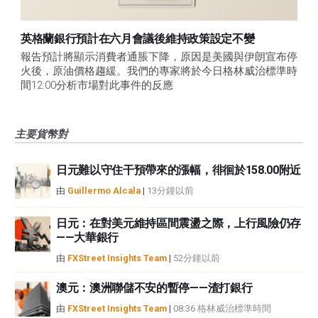
英格蘭銀行預計在六月會議後維持政策設定不變
報告預計將顯示消費者通脹下降，原因是美國與伊朗宣布停
火後，原油價格趨緩。我們的專家將於今日格林威治標準時
間12:00分析市場對此事件的反應
主要貨幣對
日元難以守住干預帶來的漲幅，徘徊於158.00附近
由
Guillermo Alcala
|
13分鐘以前
日元：在對美元維持區間震盪之際，上行風險仍存
——大華銀行
由
FXStreet Insights Team
|
52分鐘以前
澳元：澳洲聯儲不安的暫停——渣打銀行
由
FXStreet Insights Team
|
08:36 格林威治標準時間