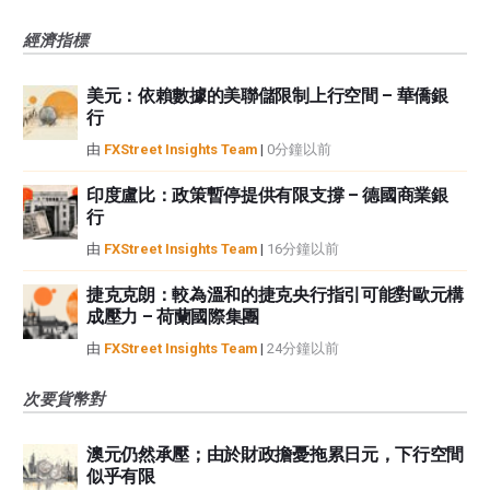
經濟指標
美元：依賴數據的美聯儲限制上行空間 – 華僑銀
行
由
FXStreet Insights Team
|
0分鐘以前
印度盧比：政策暫停提供有限支撐 – 德國商業銀
行
由
FXStreet Insights Team
|
16分鐘以前
捷克克朗：較為溫和的捷克央行指引可能對歐元構
成壓力 – 荷蘭國際集團
由
FXStreet Insights Team
|
24分鐘以前
次要貨幣對
澳元仍然承壓；由於財政擔憂拖累日元，下行空間
似乎有限