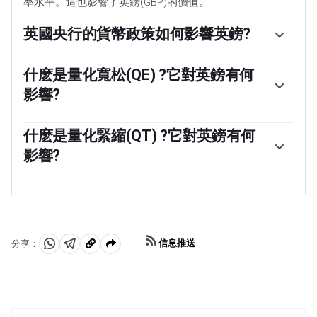
率水平。這也影響了英鎊(GBP)的價值。
英國央行的貨幣政策如何影響英鎊?
當通貨膨脹高於英格蘭銀行的目標時，它會通過提高利率
來應對，這使得個人和企業獲得信貸的成本更高。這對英
什麽是量化寬松(QE) ?它對英鎊有何
鎊有利，因為更高的利率使英國成為對全球投資者更具吸
影響?
引力的投資場所。當通脹低於目標時，這是經濟增長放緩
的跡象，英國央行將考慮降低利率以降低信貸成本，希望
在極端情況下，英國央行可以實施一項名為量化寬松(QE)
企業將貸款用於投資於促進增長的項目——這對英鎊不利。
的政策。量化寬松是英國央行在陷入困境的金融體系中大
什麽是量化緊縮(QT) ?它對英鎊有何
幅增加信貸流動的過程。當降低利率無法達到必要效果
影響?
時，量化寬松是最後的手段。量化寬松的過程包括，英國
央行印製鈔票，從銀行和其它金融機構購買資產——通常是
量化緊縮(QT)是量化寬松的反面，在經濟走強、通脹開始
政府債券或aaa級公司債券。量化寬松通常會導致英鎊貶
上升時實施。在量化寬松中，英格蘭銀行(BoE)從金融機構
值。
購買政府和公司債券，以鼓勵它們放貸;在QT中，英國央行
停止購買更多債券，並停止將已持有債券到期的本金進行
再投資。這通常對英鎊有利。
信息推送
分享：
分
分
複
享
享
製
至
至
到
WhatsApp
Telegram
剪