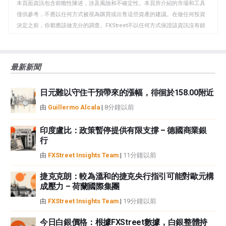
本頁面資訊包含前瞻性陳述，涉及風險和不確定性。本頁所介紹的市場和工具
貼
僅供參考，不應以任何方式被視為購買或出售這些資產的建議。在做任何投資
板
決定之前，你都應該做充分的調查。FXStreet不以任何方式保證該資訊沒有錯
誤、錯誤或重大錯報。它也不保證這些資料是及時的。在公開市場投資涉及很
大的風險，包括損失全部或部分投資，以及精神上的痛苦。所有與投資有關的
風險、損失和成本，包括本金的全部損失，均由您負責。本文僅代表作者個人
最新新聞
觀點，並不代表FXStreet或其廣告商的官方政策或立場。作者不對本頁連結的
資訊負責。
日元難以守住干預帶來的漲幅，徘徊於158.00附近
如果文章正文中沒有明確提到，在撰寫本文時，作者在本文中提到的任何股票
中都沒有頭寸，也沒有與文中提到的任何公司有業務關係。除了FXStreet，作
由
Guillermo Alcala
|
8分鐘以前
者沒有收到撰寫這篇文章的報酬。
FXStreet和作者不提供個性化的建議。作者對該資訊的準確性、完整性或適用
印度盧比：政策暫停提供有限支撐 – 德國商業銀
性不作任何陳述。FXStreet和作者將不承擔任何錯誤，遺漏或任何損失，傷害
行
或損害由此資訊及其顯示或使用引起的。錯誤和遺漏除外。本文作者和
由
FXStreet Insights Team
|
11分鐘以前
FXStreet並非註冊投資顧問，本文內容無意提供任何投資建議。
捷克克朗：較為溫和的捷克央行指引可能對歐元構
成壓力 – 荷蘭國際集團
由
FXStreet Insights Team
|
19分鐘以前
今日白銀價格：根據FXStreet數據，白銀整體持