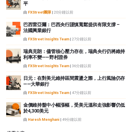
平
由
FXStreet團隊
|
20分鐘以前
巴西雷亞爾：巴西央行謹慎寬鬆提供有限支撐 –
法國興業銀行
由
FXStreet Insights Team
|
27分鐘以前
瑞典克朗：儘管核心壓力存在，瑞典央行仍將維持
利率不變——野村證券
由
FXStreet Insights Team
|
36分鐘以前
日元：在對美元維持區間震盪之際，上行風險仍存
——大華銀行
由
FXStreet Insights Team
|
47分鐘以前
金價維持盤中小幅漲幅，受美元溫和走強影響仍低
於4,300美元
由
Haresh Menghani
|
49分鐘以前