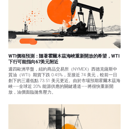
WTI價格預測：隨著霍爾木茲海峽重新開放的希望，WTI
下行可能指向67美元附近
週四歐洲早盤，紐約商品交易所（NYMEX）西德克薩斯中
質油（WTI）期貨下跌 0.45%，至接近 74 美元，較前一日
創下的三週低點 73.51 美元更近。由於市場預期霍爾木茲海
峽——全球近 20% 能源供應的關鍵通道——將很快重新開
放，油價面臨拋售壓力。 