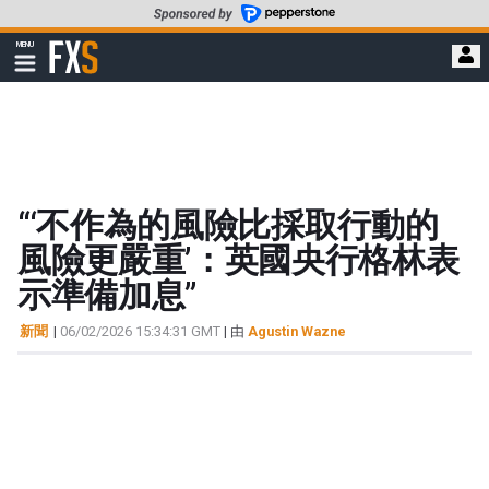
轉
至
FXStreet
MENU
主
顯
示
要
導
內
航
容
“‘不作為的風險比採取行動的
風險更嚴重’：英國央行格林表
示準備加息”
新聞
|
06/02/2026 15:34:31 GMT
| 由
Agustin Wazne