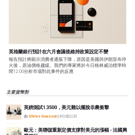
英格蘭銀行預計在六月會議後維持政策設定不變
報告預計將顯示消費者通脹下降，原因是美國與伊朗宣布停
火後，原油價格趨緩。我們的專家將於今日格林威治標準時
間12:00分析市場對此事件的反應
主要貨幣對
英鎊測試1.3500，美元難以擺脫非農衝擊
由
Ghiles Guezout
|
8分鐘以前
歐元：美聯儲重新定價支撐對美元的漲幅 - 法國興