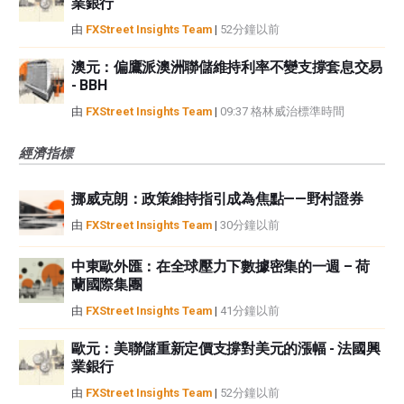
業銀行
由
FXStreet Insights Team
|
52分鐘以前
澳元：偏鷹派澳洲聯儲維持利率不變支撐套息交易
- BBH
由
FXStreet Insights Team
|
09:37 格林威治標準時間
經濟指標
挪威克朗：政策維持指引成為焦點——野村證券
由
FXStreet Insights Team
|
30分鐘以前
中東歐外匯：在全球壓力下數據密集的一週 – 荷
蘭國際集團
由
FXStreet Insights Team
|
41分鐘以前
歐元：美聯儲重新定價支撐對美元的漲幅 - 法國興
業銀行
由
FXStreet Insights Team
|
52分鐘以前