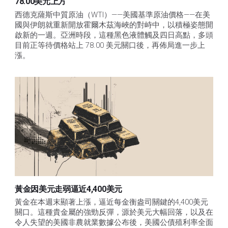
78.00美元上方
西德克薩斯中質原油（WTI）——美國基準原油價格——在美
國與伊朗就重新開放霍爾木茲海峽的對峙中，以積極姿態開
啟新的一週。亞洲時段，這種黑色液體觸及四日高點，多頭
目前正等待價格站上 78.00 美元關口後，再佈局進一步上
漲。 
黃金因美元走弱逼近4,400美元
黃金在本週末顯著上漲，逼近每金衡盎司關鍵的4,400美元
關口。這種貴金屬的強勁反彈，源於美元大幅回落，以及在
令人失望的美國非農就業數據公布後，美國公債殖利率全面