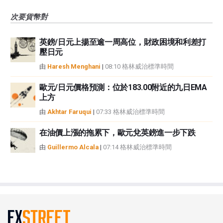
次要貨幣對
英鎊/日元上揚至逾一周高位，財政困境和利差打
壓日元
由
Haresh Menghani
|
08:10 格林威治標準時間
歐元/日元價格預測：位於183.00附近的九日EMA
上方
由
Akhtar Faruqui
|
07:33 格林威治標準時間
在油價上漲的拖累下，歐元兌英鎊進一步下跌
由
Guillermo Alcala
|
07:14 格林威治標準時間