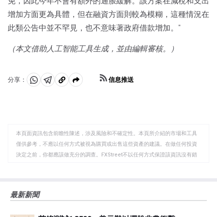
免，因此今年不會有額外的通脹緩解。該方案在減稅和支出
增加方面更為具體，但在融資方面則較為模糊，這種情況在
此類公告中並不罕見，也不意味著政府借款增加。"
（本文借助人工智能工具生成，並由編輯審核。）
信息推送
分享：
分
分
複
享
享
製
至
至
到
WhatsApp
Telegram
剪
本頁面資訊包含前瞻性陳述，涉及風險和不確定性。本頁所介紹的市場和工具
貼
僅供參考，不應以任何方式被視為購買或出售這些資產的建議。在做任何投資
板
決定之前，你都應該做充分的調查。FXStreet不以任何方式保證該資訊沒有錯
誤、錯誤或重大錯報。它也不保證這些資料是及時的。在公開市場投資涉及很
大的風險，包括損失全部或部分投資，以及精神上的痛苦。所有與投資有關的
風險、損失和成本，包括本金的全部損失，均由您負責。本文僅代表作者個人
最新新聞
觀點，並不代表FXStreet或其廣告商的官方政策或立場。作者不對本頁連結的
資訊負責。