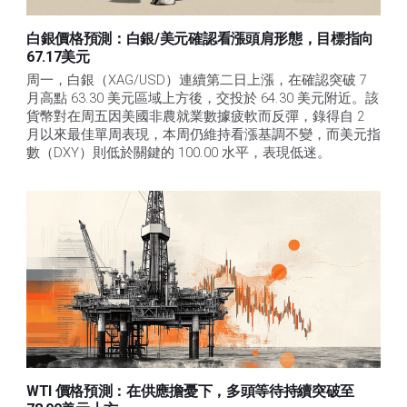
白銀價格預測：白銀/美元確認看漲頭肩形態，目標指向
67.17美元
周一，白銀（XAG/USD）連續第二日上漲，在確認突破 7 
月高點 63.30 美元區域上方後，交投於 64.30 美元附近。該
貨幣對在周五因美國非農就業數據疲軟而反彈，錄得自 2 
月以來最佳單周表現，本周仍維持看漲基調不變，而美元指
數（DXY）則低於關鍵的 100.00 水平，表現低迷。
WTI 價格預測：在供應擔憂下，多頭等待持續突破至