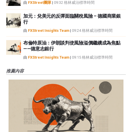
由
FXStreet團隊
|
09:32 格林威治標準時間
加元：兌美元的反彈面臨關稅風險 – 德國商業銀
行
由
FXStreet Insights Team
|
09:24 格林威治標準時間
布倫特原油：伊朗談判使風險溢價繼續成為焦點
——德意志銀行
由
FXStreet Insights Team
|
09:15 格林威治標準時間
推薦內容