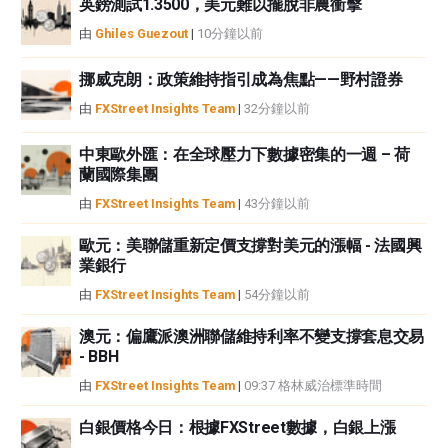
英鎊測試1.3500，美元難以擺脫非農衝擊
如果文章正文中沒有明確提到，在撰寫本文時，作者在本文中提到的任何股票
中都沒有頭寸，也沒有與文中提到的任何公司有業務關係。除了FXStreet，作
由
Ghiles Guezout
|
10分鐘以前
者沒有收到撰寫這篇文章的報酬。
FXStreet和作者不提供個性化的建議。作者對該資訊的準確性、完整性或適用
挪威克朗：政策維持指引成為焦點——野村證券
性不作任何陳述。FXStreet和作者將不承擔任何錯誤，遺漏或任何損失，傷害
由
FXStreet Insights Team
|
32分鐘以前
或損害由此資訊及其顯示或使用引起的。錯誤和遺漏除外。本文作者和
FXStreet並非註冊投資顧問，本文內容無意提供任何投資建議。
中東歐外匯：在全球壓力下數據密集的一週 – 荷
蘭國際集團
由
FXStreet Insights Team
|
43分鐘以前
歐元：美聯儲重新定價支撐對美元的漲幅 - 法國興
業銀行
由
FXStreet Insights Team
|
54分鐘以前
澳元：偏鷹派澳洲聯儲維持利率不變支撐套息交易
- BBH
由
FXStreet Insights Team
|
09:37 格林威治標準時間
白銀價格今日：根據FXStreet數據，白銀上漲