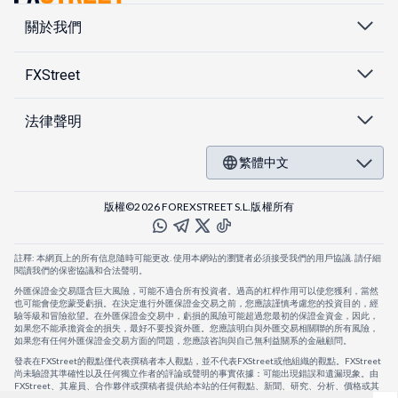
關於我們
FXStreet
法律聲明
繁體中文
版權©2026 FOREXSTREET S.L.版權所有
註釋: 本網頁上的所有信息隨時可能更改. 使用本網站的瀏覽者必須接受我們的用戶協議. 請仔細
閱讀我們的保密協議和合法聲明。
外匯保證金交易隱含巨大風險，可能不適合所有投資者。過高的杠桿作用可以使您獲利，當然
也可能會使您蒙受虧損。在決定進行外匯保證金交易之前，您應該謹慎考慮您的投資目的，經
驗等級和冒險欲望。在外匯保證金交易中，虧損的風險可能超過您最初的保證金資金，因此，
如果您不能承擔資金的損失，最好不要投資外匯。您應該明白與外匯交易相關聯的所有風險，
如果您有任何外匯保證金交易方面的問題，您應該咨詢與自己無利益關系的金融顧問。
發表在FXStreet的觀點僅代表撰稿者本人觀點，並不代表FXStreet或他組織的觀點。FXStreet
尚未驗證其準確性以及任何獨立作者的評論或聲明的事實依據：可能出現錯誤和遺漏現象。由
FXStreet、其雇員、合作夥伴或撰稿者提供給本站的任何觀點、新聞、研究、分析、價格或其
他信息，僅作為壹般的市場評論，並不構成投資建議。FXStreet將不會承擔任何損失或損害的