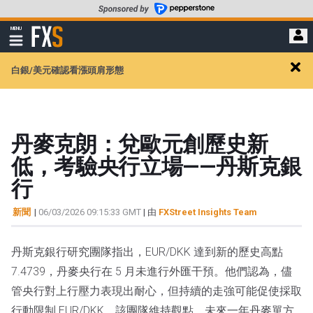
轉
至
FXStreet
MENU
主
顯
示
要
導
內
白銀/美元確認看漲頭肩形態
航
Clos
容
alert
丹麥克朗：兌歐元創歷史新
低，考驗央行立場——丹斯克銀
行
新聞
|
06/03/2026 09:15:33 GMT
| 由
FXStreet Insights Team
丹斯克銀行研究團隊指出，EUR/DKK 達到新的歷史高點
7.4739，丹麥央行在 5 月未進行外匯干預。他們認為，儘
管央行對上行壓力表現出耐心，但持續的走強可能促使採取
行動限制 EUR/DKK。該團隊維持觀點，未來一年丹麥單方