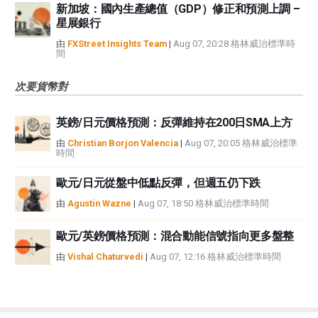
新加坡：國內生產總值（GDP）修正和預測上調 –
星展銀行
由
FXStreet Insights Team
|
Aug 07, 20:28 格林威治標準時
間
次要貨幣對
英鎊/日元價格預測：反彈維持在200日SMA上方
由
Christian Borjon Valencia
|
Aug 07, 20:05 格林威治標準
時間
歐元/日元從盤中低點反彈，但週五仍下跌
由
Agustin Wazne
|
Aug 07, 18:50 格林威治標準時間
歐元/英鎊價格預測：混合動能信號指向更多盤整
由
Vishal Chaturvedi
|
Aug 07, 12:16 格林威治標準時間