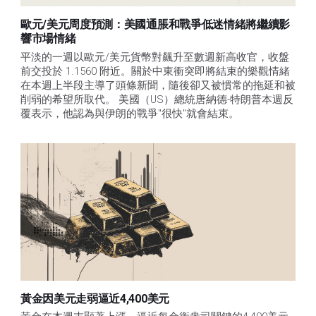
歐元/美元周度預測：美國通脹和戰爭低迷情緒將繼續影
響市場情緒
平淡的一週以歐元/美元貨幣對飆升至數週新高收官，收盤
前交投於 1.1560 附近。關於中東衝突即將結束的樂觀情緒
在本週上半段主導了頭條新聞，隨後卻又被慣常的拖延和被
削弱的希望所取代。 美國（US）總統唐納德-特朗普本週反
覆表示，他認為與伊朗的戰爭"很快"就會結束。
黃金因美元走弱逼近4,400美元