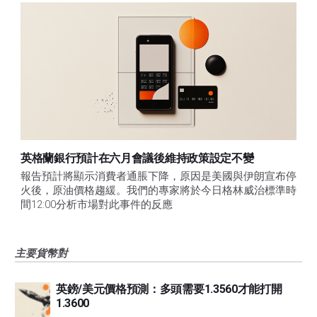
英格蘭銀行預計在六月會議後維持政策設定不變
報告預計將顯示消費者通脹下降，原因是美國與伊朗宣布停
火後，原油價格趨緩。我們的專家將於今日格林威治標準時
間12:00分析市場對此事件的反應
主要貨幣對
英鎊/美元價格預測：多頭需要1.3560才能打開
1.3600