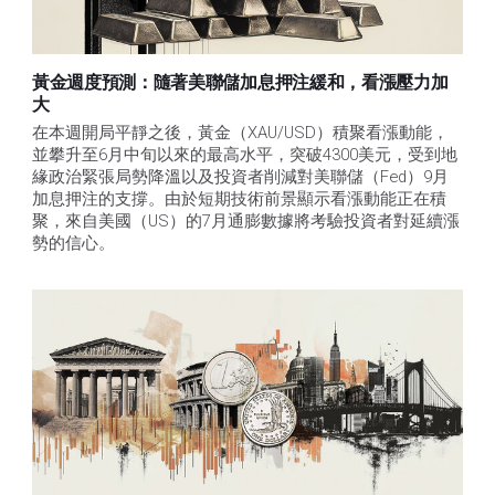
黃金週度預測：隨著美聯儲加息押注緩和，看漲壓力加
大
在本週開局平靜之後，黃金（XAU/USD）積聚看漲動能，
並攀升至6月中旬以來的最高水平，突破4300美元，受到地
緣政治緊張局勢降溫以及投資者削減對美聯儲（Fed）9月
加息押注的支撐。由於短期技術前景顯示看漲動能正在積
聚，來自美國（US）的7月通膨數據將考驗投資者對延續漲
勢的信心。 