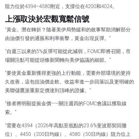
阻力位於4394–4580附近，支撐位在4200和4024。
上漲取決於宏觀寬鬆信號
"黃金。潛在轉折？隨著美伊局勢緩和的敘事幫助消解部分
由油價引發的通脹和利率衝擊，黃金出現反彈。"
"自週三以來的5%反彈可能從此減弱，FOMC即將召開，市
場關注點可能從頭條新聞轉向美伊協議的細節。"
"要使黃金重新獲得更強的上行動能，需要外部環境的更持
久改善，這包括油價走軟、收益率進一步回落以及更明確的
美聯儲鷹派重新定價達到頂峰的證據。"
"後者將明顯提振金價——關注週四的FOMC會議以獲取線
索。"
"需要在4394（2026年高點至低點的23.6%斐波那契回撤
位）、4450（200日均線）、4580（50日均線）阻力位上