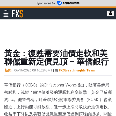
轉
至
FXStreet
MENU
主
顯
示
要
導
內
航
容
黃金：復甦需要油價走軟和美
聯儲重新定價見頂 – 華僑銀行
新聞
|
06/16/2026 08:16:28 GMT
| 由
FXStreet Insights Team
華僑銀行（OCBC）的Christopher Wong指出，隨著美伊局
勢緩和，減輕了由油價引發的通脹和利率衝擊，黃金已反彈
約5%。他警告稱，隨著聯邦公開市場委員會（FOMC）會議
臨近，上行動能可能放緩，進一步上漲將取決於油價走軟、
收益率下降以及美聯儲鷹派重新定價達到頂峰的證據。關鍵