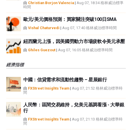
由
Christian Borjon Valencia
|
Aug 07, 18:34 格林威治標準
時間
歐元/美元價格預測：買家關注突破100日SMA
由
Vishal Chaturvedi
|
Aug 07, 17:40 格林威治標準時間
紐西蘭元上漲，因美國勞動力市場疲軟令美元承壓
由
Ghiles Guezout
|
Aug 07, 16:05 格林威治標準時間
經濟指標
中國：信貸需求和流動性趨勢 – 星展銀行
由
FXStreet Insights Team
|
Aug 07, 21:52 格林威治標準時
間
人民幣：區間交易維持，兌美元基調看漲 - 大華銀
行
由
FXStreet Insights Team
|
Aug 07, 21:13 格林威治標準時
間