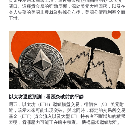
黃金在本週末顯著上漲，逼近每金衡盎司關鍵的4,400美元
關口。這種貴金屬的強勁反彈，源於美元大幅回落，以及在
令人失望的美國非農就業數據公布後，美國公債殖利率全面
下滑。
以太坊週度預測：看漲突破前的平靜
週五，以太坊（ETH）繼續橫盤交易，徘徊在 1,901 美元附
近，暗示未來可能出現突破。與此同時，穩定的交易所交易
基金（ETF）資金流入以及大型 ETH 持有者不斷增加的積累
表明，看漲壓力可能正在暗中積聚。 機構需求繼續增強。