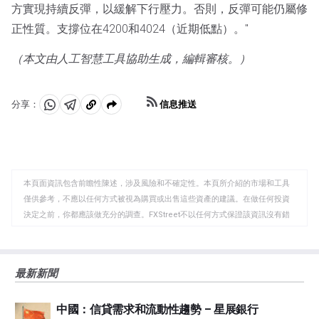
方實現持續反彈，以緩解下行壓力。否則，反彈可能仍屬修
正性質。支撐位在4200和4024（近期低點）。"
（本文由人工智慧工具協助生成，編輯審核。）
信息推送
分享：
分
分
複
享
享
製
至
至
到
WhatsApp
Telegram
剪
本頁面資訊包含前瞻性陳述，涉及風險和不確定性。本頁所介紹的市場和工具
貼
僅供參考，不應以任何方式被視為購買或出售這些資產的建議。在做任何投資
板
決定之前，你都應該做充分的調查。FXStreet不以任何方式保證該資訊沒有錯
誤、錯誤或重大錯報。它也不保證這些資料是及時的。在公開市場投資涉及很
大的風險，包括損失全部或部分投資，以及精神上的痛苦。所有與投資有關的
風險、損失和成本，包括本金的全部損失，均由您負責。本文僅代表作者個人
最新新聞
觀點，並不代表FXStreet或其廣告商的官方政策或立場。作者不對本頁連結的
資訊負責。
中國：信貸需求和流動性趨勢 – 星展銀行
如果文章正文中沒有明確提到，在撰寫本文時，作者在本文中提到的任何股票