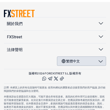
關於我們
FXStreet
法律聲明
繁體中文
版權©2026 FOREXSTREET S.L.版權所有
註釋: 本網頁上的所有信息隨時可能更改. 使用本網站的瀏覽者必須接受我們的用戶協議. 請仔細
閱讀我們的保密協議和合法聲明。
外匯保證金交易隱含巨大風險，可能不適合所有投資者。過高的杠桿作用可以使您獲利，當然
也可能會使您蒙受虧損。在決定進行外匯保證金交易之前，您應該謹慎考慮您的投資目的，經
驗等級和冒險欲望。在外匯保證金交易中，虧損的風險可能超過您最初的保證金資金，因此，
如果您不能承擔資金的損失，最好不要投資外匯。您應該明白與外匯交易相關聯的所有風險，