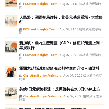
中都沒有頭寸，也沒有與文中提到的任何公司有業務關係。除了FXStreet，作
由
FXStreet Insights Team
|
Aug 07, 21:52 格林威治標準時
間
者沒有收到撰寫這篇文章的報酬。
FXStreet和作者不提供個性化的建議。作者對該資訊的準確性、完整性或適用
人民幣：區間交易維持，兌美元基調看漲 - 大華銀
性不作任何陳述。FXStreet和作者將不承擔任何錯誤，遺漏或任何損失，傷害
行
或損害由此資訊及其顯示或使用引起的。錯誤和遺漏除外。本文作者和
FXStreet並非註冊投資顧問，本文內容無意提供任何投資建議。
由
FXStreet Insights Team
|
Aug 07, 21:13 格林威治標準時
間
新加坡：國內生產總值（GDP）修正和預測上調 –
星展銀行
由
FXStreet Insights Team
|
Aug 07, 20:28 格林威治標準時
間
霍爾木茲協議希望隨著談判推進而升溫 – 路透社
由
Christian Borjon Valencia
|
Aug 07, 20:20 格林威治標準
時間
英鎊/日元價格預測：反彈維持在200日SMA上方
由
Christian Borjon Valencia
|
Aug 07, 20:05 格林威治標準
時間