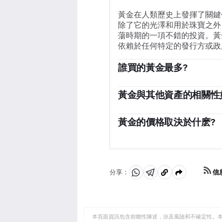
黃金在人類歷史上發揮了關鍵
除了它的光澤和用於珠寶之外
蕩時期的一項不錯的投資。黃
依賴於任何特定的發行方或政
誰買的黃金最多?
各國央行是最大的黃金持有者
備多樣化，並購買黃金，以提
黃金與其他資產的相關性
一個國家償付能力的信任來源
黃金與美元和美國國債呈負相
1136噸黃金儲備，價值約7
時，黃金往往會上漲，使投資
黃金的價格取決於什麽?
度和土耳其等新興經濟體的央
資產也呈負相關。股市的反彈
由於各種各樣的因素，價格可
黃金。
迅速推高黃金價格，因其避險
而上漲，而較高的資金成本通常
價，大多數走勢取決於美元(U
信
分享：
分
分
複
能推高金價。
享
享
製
至
至
到
WhatsApp
Telegram
剪
本頁面資訊包含前瞻性陳述，涉及風險和不確定性。