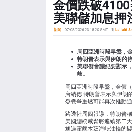
金價跌破41
美聯儲加息押
新聞
|
07/08/2026 23:18:20 GMT
| 由
Lallalit S
周四亞洲時段早盤，金
特朗普表示與伊朗的
美聯儲會議紀要顯示
歧。
周四亞洲時段早盤，金價（
唐納德·特朗普表示與伊朗
憂戰爭重燃可能再次推動
路透社周四報導，特朗普稱
美國總統威脅將連續第二
通過霍爾木茲海峽油輪的