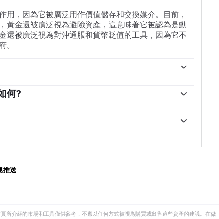
作用，因為它被廣泛用作價值儲存和交換媒介。目前，
，黃金還被廣泛視為避險資產，這意味著它被認為是動
金還被廣泛視為對沖通脹和貨幣貶值的工具，因為它不
府。
。為了在動蕩時期支撐本國貨幣，各國央行傾向於使儲
高人們對經濟和貨幣實力的看法。高黃金儲備可以成為
如何?
。根據世界黃金協會的數據，各國央行在2022年增加了
關，兩者都是主要的儲備資產和避險資產。當美元貶值
00億美元。這是有記錄以來最高的年度購買量。中國、印
者和央行能夠在動蕩時期實現資產多元化。黃金與風險
行正在迅速增加黃金儲備。
往往會壓低金價，而風險較高的市場的拋售往往有利於
能會變動。地緣政治不穩定或對深度衰退的擔憂可能會
地位。作為一種低收益資產，黃金往往會隨著利率下降
會拖累黃金。盡管如此，由於資產以美元(XAU/USD)定
SD)的表現。強勢美元傾向於控製金價，而弱勢美元則可
息推送
本頁所介紹的市場和工具僅供參考，不應以任何方式被視為購買或出售這些資產的建議。在做