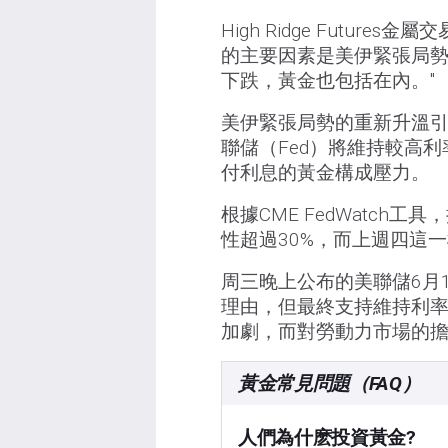
High Ridge Future
的主要因素是美伊緊張局
下跌，黃金也包括在內。"
美伊緊張局勢的重新升溫
聯儲（Fed）將維持較高
付利息的黃金構成壓力。
根據CME FedWatc
性超過30%，而上週四這一
周三晚上公布的美聯儲6月
理由，但最終支持維持利
加劇，而對勞動力市場的
黃金常見問題（FAQ）
人們為什麽投資黃金?