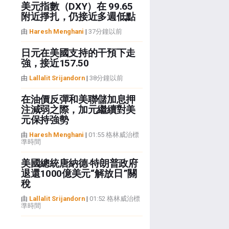
美元指數（DXY）在 99.65
附近掙扎，仍接近多週低點
由
Haresh Menghani
|
37分鐘以前
日元在美國支持的干預下走
強，接近157.50
由
Lallalit Srijandorn
|
38分鐘以前
在油價反彈和美聯儲加息押
注減弱之際，加元繼續對美
元保持強勢
由
Haresh Menghani
|
01:55 格林威治標
準時間
美國總統唐納德·特朗普政府
退還1000億美元“解放日”關
稅
由
Lallalit Srijandorn
|
01:52 格林威治標
準時間