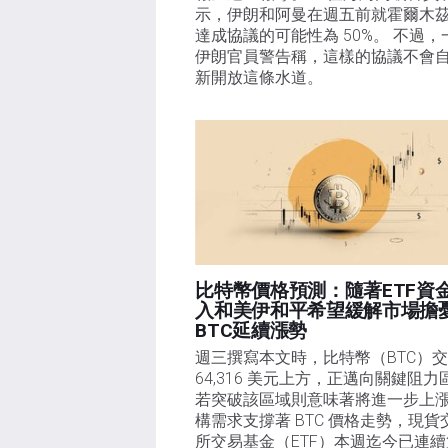
示，伊朗和阿曼在週五前就霍爾木
達成協議的可能性為 50%。 不過，
伊朗官員警告稱，這樣的協議不會
新開放這條水道。
比特幣價格預測：隨著ETF資
入和美伊和平希望緩解市場擔
BTC延續漲勢
週三撰寫本文時，比特幣（BTC）交
64,316 美元上方，正邁向關鍵阻力
若突破該區域則意味著將進一步上
構需求支撐著 BTC 價格走勢，現貨
所交易基金（ETF）本週迄今已連