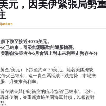
00美元，因美伊緊張局勢
注
rijandorn
價下跌至接近4075美元。
停火已結束，引發能源驅動的通脹擔憂。
，美聯儲決策者在6月會議上對未來利率走勢存在分
黃金/美元）下跌至約4075美元。隨著美國總統
的停火已結束，這一貴金屬延續下跌走勢，市場擔
通脹上升並推高利率。
旨在結束與伊朗衝突的臨時協議"已結束"。此外，
天轟炸伊朗，並重新實施美國海軍封鎖，以報復對
襲擊。