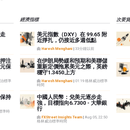
經濟指標
次要
走
美元指數（DXY）在 99.65 附
近掙扎，仍接近多週低點
由
Haresh Menghani
|
33分鐘以前
押注
在伊朗局勢緩和預期和美聯儲
元保
重新定價拖累美元之際，英鎊
穩守1.3450上方
林威治標準
由
Haresh Menghani
|
01:19 格林威治標準
時間
保持
中國人民幣：兌美元逐步走
強，目標指向6.7300 - 大華銀
行
治標準時
由
FXStreet Insights Team
|
Aug 05, 22:50
格林威治標準時間