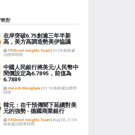
貨幣對
在岸突破6.75創逾三年半新
高，美方高調造勢美伊協議
由
FXStreet Insights Team
|
01:28 格林威
治標準時間
中國人民銀行將美元/人民幣中
間價設定為6.7895，前值為
6.7889
由
Haresh Menghani
|
01:16 格林威治標準
時間
韓元：在干預傳聞下延續對美
元的強勢 - 德國商業銀行
由
FXStreet Insights Team
|
Aug 05, 21:34
格林威治標準時間