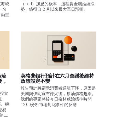
茲海峽
（Fed）加息的概率，這種貴金屬延續漲
一名
勢，錄得自 2 月以來最大單日漲幅。 
自動重
金流
英格蘭銀行預計在六月會議後維持
憂，
政策設定不變
報告預計將顯示消費者通脹下降，原因是
投於 
美國與伊朗宣布停火後，原油價格趨緩。
區，
我們的專家將於今日格林威治標準時間
漲。機
12:00分析市場對此事件的反應
交易
續第二