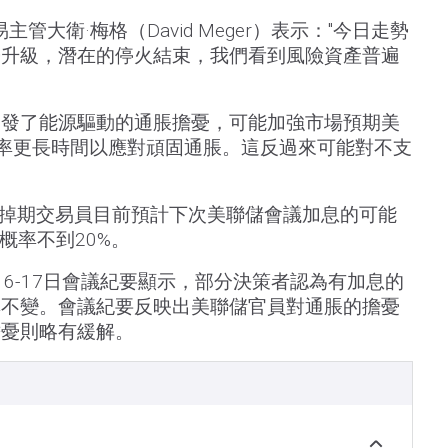
s金屬交易主管大衛·梅格（David Meger）表示："今日走勢
勢升級，潛在的停火結束，我們看到風險資產普遍
引發了能源驅動的通脹擔憂，可能加強市場預期美
利率更長時間以應對頑固通脹。這反過來可能對不支
h工具，掉期交易員目前預計下次美聯儲會議加息的可能
概率不到20%。
16-17日會議紀要顯示，部分決策者認為有加息的
率不變。會議紀要反映出美聯儲官員對通脹的擔憂
擔憂則略有緩解。