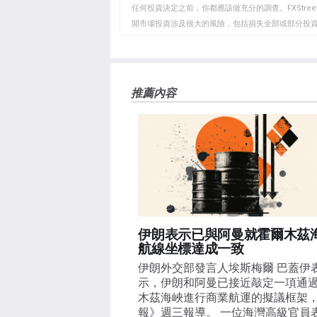
貼
任何投資決定之前，你都應該做充分的調查。FXStr
開市場投資涉及很大的風險，包括損失全部或部分投
板
負責。本文僅代表作者個人觀點，並不代表FXStre
如果文章正文中沒有明確提到，在撰寫本文時，作者
FXStreet，作者沒有收到撰寫這篇文章的報酬。
FXStreet和作者不提供個性化的建議。作者對該資
推薦內容
失，傷害或損害由此資訊及其顯示或使用引起的。錯誤和
伊朗表示已與阿曼就霍爾木茲
航線坐標達成一致
伊朗外交部發言人埃斯梅爾·巴蓋伊
示，伊朗和阿曼已接近敲定一項通
木茲海峽進行商業航運的擬議框架
報》週三報導。 一位海灣高級官員