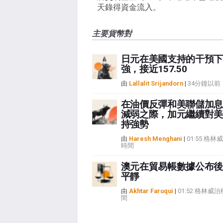
天錄得資金流入。
主要貨幣對
日元在美國支持的干預下
強，接近157.50
由
Lallalit Srijandorn
|
34分鐘以前
在油價反彈和美聯儲加息
減弱之際，加元繼續對美
持強勢
由
Haresh Menghani
|
01:55 格
時間
澳元在貿易帳數據公布後
平靜
由
Akhtar Faruqui
|
01:52 格林威
間