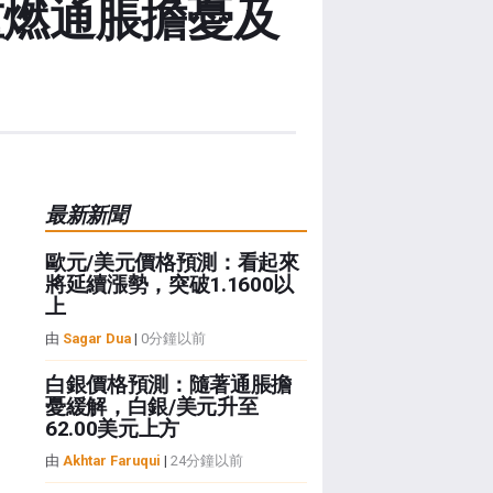
重燃通脹擔憂及
最新新聞
歐元/美元價格預測：看起來
將延續漲勢，突破1.1600以
上
由
Sagar Dua
|
0分鐘以前
白銀價格預測：隨著通脹擔
憂緩解，白銀/美元升至
62.00美元上方
由
Akhtar Faruqui
|
24分鐘以前