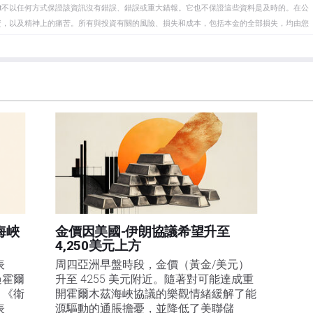
eet不以任何方式保證該資訊沒有錯誤、錯誤或重大錯報。它也不保證這些資料是及時的。在公
資，以及精神上的痛苦。所有與投資有關的風險、損失和成本，包括本金的全部損失，均由您
et或其廣告商的官方政策或立場。作者不對本頁連結的資訊負責。
在本文中提到的任何股票中都沒有頭寸，也沒有與文中提到的任何公司有業務關係。除了
訊的準確性、完整性或適用性不作任何陳述。FXStreet和作者將不承擔任何錯誤，遺漏或任何損
遺漏除外。本文作者和FXStreet並非註冊投資顧問，本文內容無意提供任何投資建議。
海峽
金價因美國-伊朗協議希望升至
4,250美元上方
表
周四亞洲早盤時段，金價（黃金/美元）
過霍爾
升至 4255 美元附近。隨著對可能達成重
，《衛
開霍爾木茲海峽協議的樂觀情緒緩解了能
表
源驅動的通脹擔憂，並降低了美聯儲