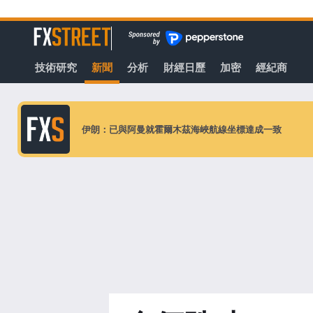
轉
至
FXStreet
主
要
技術研究
新聞
分析
財經日歷
加密
經紀商
內
容
伊朗：已與阿曼就霍爾木茲海峽航線坐標達成一致