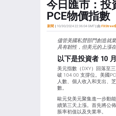
今日匯市：投
PCE物價指數
新聞
|
10/30/2024 22:36:04 GMT
| 由
FXStree
儘管美國私營部門創造就
具有韌性，但美元的上漲
以下是投資者 10 
美元指數（DXY）回落至
破 104.00 支撐位。
人數、個人收入和支出、
數。
歐元兌美元聚集進一步動能，挑
續第三天上漲。首先將公
脹率初值以及失業率。