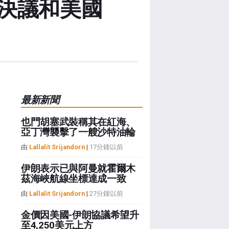
決議和美國
最新新聞
也門胡塞武裝稱其在紅海、
亞丁灣襲擊了一艘沙特油輪
由
Lallalit Srijandorn
|
17分鐘以前
伊朗表示已與阿曼就霍爾木
茲海峽航線坐標達成一致
由
Lallalit Srijandorn
|
27分鐘以前
金價因美國-伊朗協議希望升
至4,250美元上方