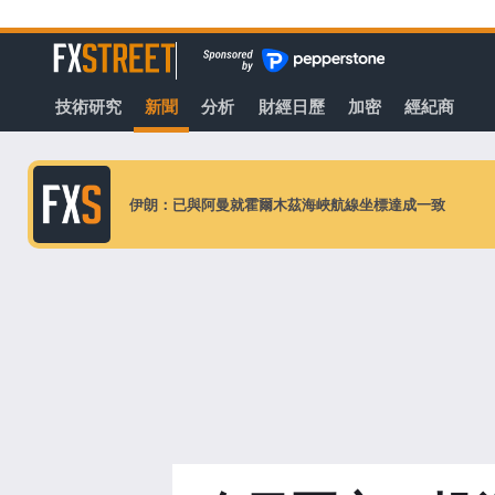
轉
至
FXStreet
主
要
技術研究
新聞
分析
財經日歷
加密
經紀商
內
容
伊朗：已與阿曼就霍爾木茲海峽航線坐標達成一致