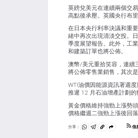
英鎊兌美元在連續兩個交易
高點後承壓。英國央行布
在日本央行利率決議和重要
緒中再次出現清淡交投。
季度展望報告。此外，工
和建築訂單也將公佈。
澳幣/美元重拾笑容，連續三
將公佈零售業銷售，其次
WTI油價因能源資訊署週度
推遲 12 月石油增產計劃
黃金價格維持強勁上漲勢頭，
價格繼週二強勁上漲後回落，
信
分享：
分
分
複
享
享
製