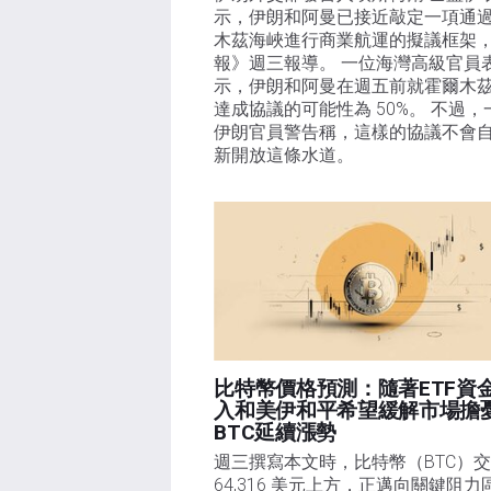
示，伊朗和阿曼已接近敲定一項通
木茲海峽進行商業航運的擬議框架
報》週三報導。 一位海灣高級官員
示，伊朗和阿曼在週五前就霍爾木
達成協議的可能性為 50%。 不過，
伊朗官員警告稱，這樣的協議不會
新開放這條水道。
比特幣價格預測：隨著ETF資
入和美伊和平希望緩解市場擔
BTC延續漲勢
週三撰寫本文時，比特幣（BTC）交
64,316 美元上方，正邁向關鍵阻力