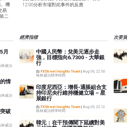
漲。機
12:00分析市場對此事件的反應
交易
續第二
經濟指標
次要
5月
中國人民幣：兌美元逐步走
強，目標指向6.7300 - 大華銀
行
3 格林威治
由
FXStreet Insights Team
|
Aug 05, 22:50
格林威治標準時間
的情
印度尼西亞：增長-通脹組合支
持印尼央行維持穩健立場 – 星
0 格林威治
展銀行
由
FXStreet Insights Team
|
Aug 05, 22:12
突破
格林威治標準時間
韓元：在干預傳聞下延續對美
2 格林威治