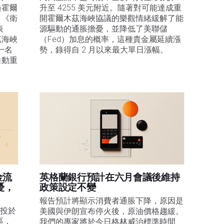
過霍爾
升至 4255 美元附近。隨著對可能達成重
，《衛
開霍爾木茲海峽協議的樂觀情緒緩解了能
表
源驅動的通脹擔憂，並降低了美聯儲
茲海峽
（Fed）加息的概率，這種貴金屬延續漲
一名
勢，錄得自 2 月以來最大單日漲幅。 
自動重
金流
英格蘭銀行預計在六月會議後維持
憂，
政策設定不變
報告預計將顯示消費者通脹下降，原因是
投於 
美國與伊朗宣布停火後，原油價格趨緩。
區，
我們的專家將於今日格林威治標準時間