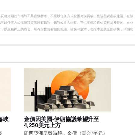
本頁所介紹的市場和工具僅供參考，不應以任何方式被視為購買或出售這些資產的建議。在做
eet不以任何方式保證該資訊沒有錯誤、錯誤或重大錯報。它也不保證這些資料是及時的。在公
資，以及精神上的痛苦。所有與投資有關的風險、損失和成本，包括本金的全部損失，均由您
et或其廣告商的官方政策或立場。作者不對本頁連結的資訊負責。
在本文中提到的任何股票中都沒有頭寸，也沒有與文中提到的任何公司有業務關係。除了
訊的準確性、完整性或適用性不作任何陳述。FXStreet和作者將不承擔任何錯誤，遺漏或任何損
遺漏除外。本文作者和FXStreet並非註冊投資顧問，本文內容無意提供任何投資建議。
海峽
金價因美國-伊朗協議希望升至
4,250美元上方
表
周四亞洲早盤時段，金價（黃金/美元）