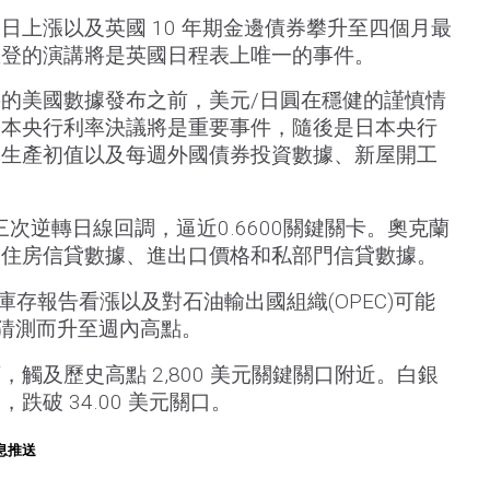
日上漲以及英國 10 年期金邊債券攀升至四個月最
里登的演講將是英國日程表上唯一的事件。
的美國數據發布之前，美元/日圓在穩健的謹慎情
日本央行利率決議將是重要事件，隨後是日本央行
業生產初值以及每週外國債券投資數據、新屋開工
次逆轉日線回調，逼近0.6600關鍵關卡。奧克蘭
是住房信貸數據、進出口價格和私部門信貸數據。
庫存報告看漲以及對石油輸出國組織(OPEC)可能
的猜測而升至週內高點。
觸及歷史高點 2,800 美元關鍵關口附近。白銀
跌破 34.00 美元關口。
息推送