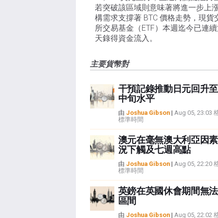
若突破該區域則意味著將進一步上
構需求支撐著 BTC 價格走勢，現貨
所交易基金（ETF）本週迄今已連
天錄得資金流入。
主要貨幣對
干預記錄推動日元回升至
中旬水平
由
Joshua Gibson
|
Aug 05, 23:0
標準時間
澳元在毫無澳大利亞因素
況下觸及七週高點
由
Joshua Gibson
|
Aug 05, 22:2
標準時間
英鎊在英國休會期間無法
區間
由
Joshua Gibson
|
Aug 05, 22:0