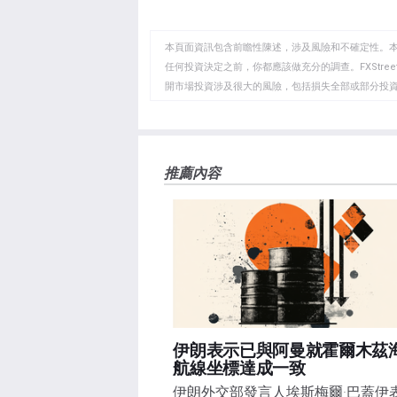
至
至
到
WhatsApp
Telegram
剪
本頁面資訊包含前瞻性陳述，涉及風險和不確定性。
貼
任何投資決定之前，你都應該做充分的調查。FXStr
開市場投資涉及很大的風險，包括損失全部或部分投
板
負責。本文僅代表作者個人觀點，並不代表FXStre
如果文章正文中沒有明確提到，在撰寫本文時，作者
FXStreet，作者沒有收到撰寫這篇文章的報酬。
FXStreet和作者不提供個性化的建議。作者對該資
推薦內容
失，傷害或損害由此資訊及其顯示或使用引起的。錯誤和
伊朗表示已與阿曼就霍爾木茲
航線坐標達成一致
伊朗外交部發言人埃斯梅爾·巴蓋伊