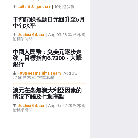
由
Lallalit Srijandorn
|
46分鐘以前
干預記錄推動日元回升至5月
中旬水平
由
Joshua Gibson
|
Aug 05, 23:03 格林威
治標準時間
中國人民幣：兌美元逐步走
強，目標指向6.7300 - 大華
銀行
由
FXStreet Insights Team
|
Aug 05,
22:50 格林威治標準時間
澳元在毫無澳大利亞因素的
情況下觸及七週高點
由
Joshua Gibson
|
Aug 05, 22:20 格林威
治標準時間