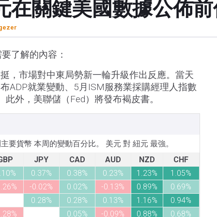
元在關鍵美國數據公佈前
gezer
需要了解的內容：
堅挺，市場對中東局勢新一輪升級作出反應。當天
布ADP就業變動、5月ISM服務業採購經理人指數
。此外，美聯儲（Fed）將發布褐皮書。
所列主要貨幣 本周的變動百分比。 美元 對 紐元 最強。
GBP
JPY
CAD
AUD
NZD
CHF
.10%
0.37%
0.38%
0.23%
1.23%
1.05%
0.26%
-0.02%
0.02%
-0.13%
0.89%
0.69%
0.28%
0.28%
0.13%
1.16%
0.94%
0.28%
0.05%
-0.09%
0.88%
0.68%