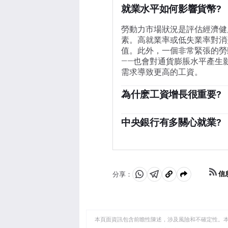
就業水平如何影響貨幣?
勞動力市場狀況是評估經濟健
素。高就業率或低失業率對消
值。此外，一個非常緊張的勞
——也會對通貨膨脹水平產生
需求導致更高的工資。
為什麽工資增長很重要?
一個經濟體的薪資增長速度對
多的錢可以花，這通常會導致
中央銀行有多關心就業?
不同，工資增長被視為潛在和
各央行對勞動力市場狀況的重
轉。世界各國央行在決定貨幣
還明確有與勞動力市場相關的任
價的雙重使命。與此同時，歐洲
管他們有什麽任務，勞動力市
信
分享：
分
分
複
經濟健康狀況的重要指標，而
享
享
製
至
至
到
WhatsApp
Telegram
剪
本頁面資訊包含前瞻性陳述，涉及風險和不確定性。