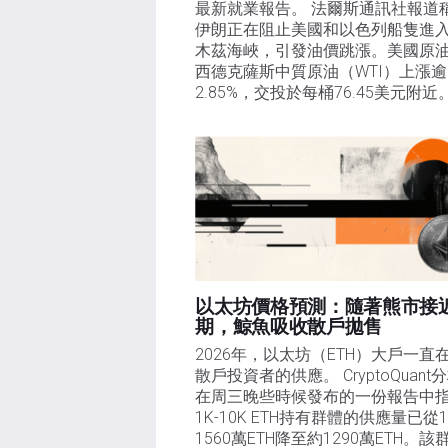
最新就業報告。 法爾斯通訊社報道
伊朗正在阻止美國和以色列船隻進
木茲海峽，引發油價跳漲。美國原
西德克薩斯中質原油（WTI）上漲逾
2.85%，交投於每桶76.45美元附近
以太坊價格預測：隨著熊市接
期，鯨魚吸收散戶拋售​
2026年，以太坊（ETH）大戶一直
散戶投資者的供應。 CryptoQuant
在周三晚些時候發布的一份報告中
1K-10K ETH持有群體的供應量已從
1560萬ETH降至約1290萬ETH。該