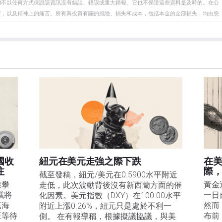
eet不以任何方式保證該資訊沒有錯誤、錯誤或重大錯報。它也不保證這些資料是及時的。在公
資，以及精神上的痛苦。所有與投資有關的風險、損失和成本，包括本金的全部損失，均由您
et或其廣告商的官方政策或立場。作者不對本頁連結的資訊負責。
在本文中提到的任何股票中都沒有頭寸，也沒有與文中提到的任何公司有業務關係。除了
訊的準確性、完整性或適用性不作任何陳述。FXStreet和作者將不承擔任何錯誤，遺漏或任何損
遺漏除外。本文作者和FXStreet並非註冊投資顧問，本文內容無意提供任何投資建議。
國收
紐元在美元走強之際下跌
在
注
際
截至發稿，紐元/美元在0.5900水平附近
線攀
黃金
走低，此次波動背後沒有新西蘭方面的催
議將
一日
化因素。美元指數（DXY）在100.00水平
茲海
然而
附近上漲0.26%，紐元只是處於不利一
正等待
布前
側。 在有報導稱，根據擬議協議，與美