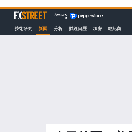
轉
至
FXStreet
主
要
技術研究
新聞
分析
財經日歷
加密
經紀商
內
容