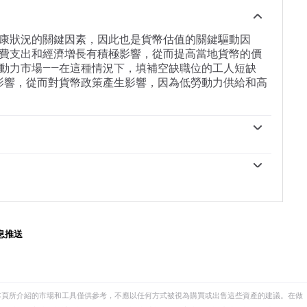
康狀況的關鍵因素，因此也是貨幣估值的關鍵驅動因
費支出和經濟增長有積極影響，從而提高當地貨幣的價
動力市場——在這種情況下，填補空缺職位的工人短缺
影響，從而對貨幣政策產生影響，因為低勞動力供給和高
政策製定者來說至關重要。高工資增長意味著家庭有更
消費品價格上漲。與能源價格等波動性更大的通脹來源
持續通脹的關鍵組成部分，因為工資增長不太可能逆
視程度取決於其目標。一些央行除了控製通脹水平外，
政策時都密切關註工資增長數據。
務。例如，美聯儲(Fed)肩負著促進充分就業和穩定物
中央銀行(ECB)的唯一任務是控製通貨膨脹。不過，不
場狀況對決策者來說都是一個重要因素，因為它是衡量
息推送
且與通脹有直接關系。
本頁所介紹的市場和工具僅供參考，不應以任何方式被視為購買或出售這些資產的建議。在做