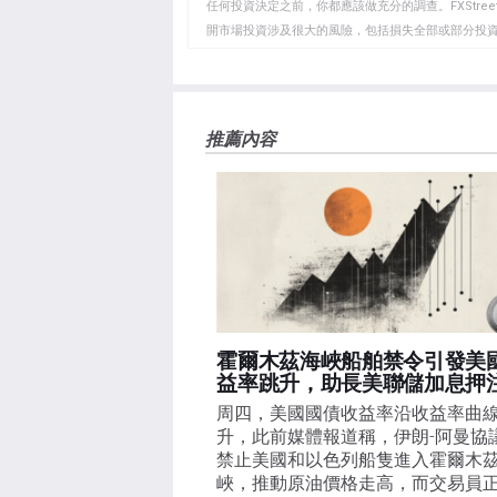
貼
任何投資決定之前，你都應該做充分的調查。FXStr
開市場投資涉及很大的風險，包括損失全部或部分投
板
負責。本文僅代表作者個人觀點，並不代表FXStre
如果文章正文中沒有明確提到，在撰寫本文時，作者
FXStreet，作者沒有收到撰寫這篇文章的報酬。
FXStreet和作者不提供個性化的建議。作者對該資
推薦內容
失，傷害或損害由此資訊及其顯示或使用引起的。錯誤和
霍爾木茲海峽船舶禁令引發美
益率跳升，助長美聯儲加息押
周四，美國國債收益率沿收益率曲
升，此前媒體報道稱，伊朗-阿曼協
禁止美國和以色列船隻進入霍爾木
峽，推動原油價格走高，而交易員