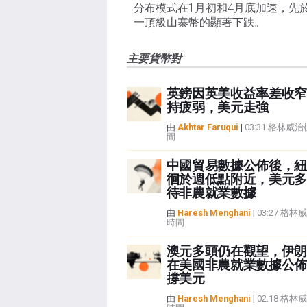
分布模式在1月初和4月底加速，先
一頂級山寨幣的顯著下跌。
主要貨幣對
英鎊因英美收益率差收窄
持疲弱，美元走強
由
Akhtar Faruqui
|
03:31 格林威
間
中國貿易數據公佈後，紐
徊於週低點附近，美元多
待非農就業數據
由
Haresh Menghani
|
03:27 格
時間
澳元多頭仍在觀望，伊朗
在美國非農就業數據公佈
撐美元
由
Haresh Menghani
|
02:18 格