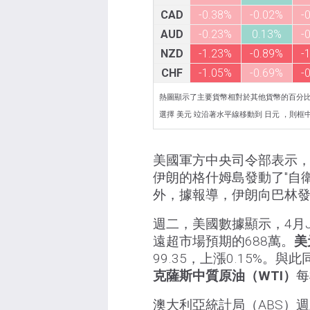
CAD
-0.38%
-0.02%
-
AUD
-0.23%
0.13%
-
NZD
-1.23%
-0.89%
-
CHF
-1.05%
-0.69%
-
熱圖顯示了主要貨幣相對於其他貨幣的百分
選擇 美元 竝沿著水平線移動到 日元 ，則框中顯示
美國軍方中央司令部表示
伊朗的格什姆島發動了"自衛
外，據報導，伊朗向巴林
週二，美國數據顯示，4月J
遠超市場預期的688萬。
美
99.35，上漲0.15%。與
克薩斯中質原油（WTI）
每
澳大利亞統計局（ABS）