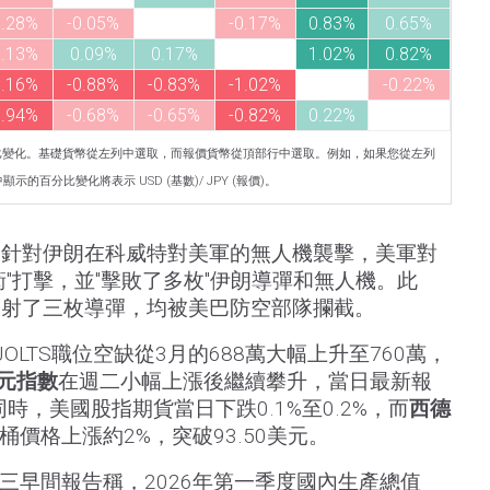
0.28%
-0.05%
-0.17%
0.83%
0.65%
0.13%
0.09%
0.17%
1.02%
0.82%
1.16%
-0.88%
-0.83%
-1.02%
-0.22%
0.94%
-0.68%
-0.65%
-0.82%
0.22%
比變化。基礎貨幣從左列中選取，而報價貨幣從頂部行中選取。例如，如果您從左列
的百分比變化將表示 USD (基數)/ JPY (報價)。
，針對伊朗在科威特對美軍的無人機襲擊，美軍對
"打擊，並"擊敗了多枚"伊朗導彈和無人機。此
發射了三枚導彈，均被美巴防空部隊攔截。
OLTS職位空缺從3月的688萬大幅上升至760萬，
元指數
在週二小幅上漲後繼續攀升，當日最新報
此同時，美國股指期貨當日下跌0.1%至0.2%，而
西德
桶價格上漲約2%，突破93.50美元。
週三早間報告稱，2026年第一季度國內生產總值