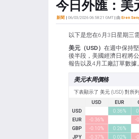
今日外匯：美
新聞
|
06/03/2026 06:58:21 GMT
| 由
Eren Sen
以下是您在6月3日星期三
美元（USD）
在週中保持
後半段，美國經濟日程將公
報告以及4月工廠訂單數據
美元本周價格
下表顯示了 美元 (USD) 對
USD
EUR
USD
0.36%
0
EUR
-0.36%
-
GBP
-0.10%
0.26%
JPY
-0.37%
0.02%
-