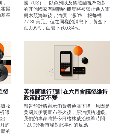
稱，
國（US）、以色列以及德黑蘭視為敵對
入霍爾
的其他國家有關聯的船隻將被禁止進入霍
油基準
爾木茲海峽後，油價上漲3%，報每桶
77.30美元。但在同樣的消息下，黃金下
。
跌0.09%，白銀下跌0.84%。
近後
英格蘭銀行預計在六月會議後維持
政策設定不變
在吸收
報告預計將顯示消費者通脹下降，原因是
分析師
美國與伊朗宣布停火後，原油價格趨緩。
指出，
我們的專家將於今日格林威治標準時間
1月的
12:00分析市場對此事件的反應
群體的