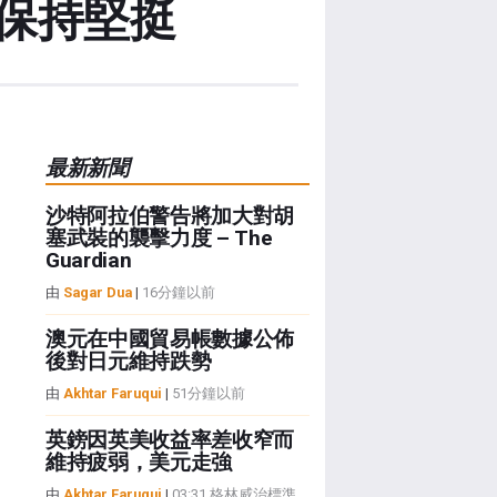
保持堅挺
最新新聞
沙特阿拉伯警告將加大對胡
塞武裝的襲擊力度 – The
Guardian
由
Sagar Dua
|
16分鐘以前
澳元在中國貿易帳數據公佈
後對日元維持跌勢
由
Akhtar Faruqui
|
51分鐘以前
英鎊因英美收益率差收窄而
維持疲弱，美元走強
由
Akhtar Faruqui
|
03:31 格林威治標準