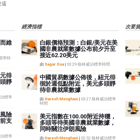
於這
經濟指標
次要
而維
白銀價格預測：白銀/美元在美
國非農就業數據公布前夕升至
接近62.20美元
治標準時
由
Sagar Dua
|
03:29 格林威治標準時間
元徘
中國貿易數據公佈後，紐元徘
頭靜
徊於週低點附近，美元多頭靜
待非農就業數據
林威治標準
由
Haresh Menghani
|
03:27 格林威治標準
時間
風險
美元指數在100.00附近持穩，
前支
多頭等待美國非農就業數據，
同時關注伊朗風險
林威治標準
由
Haresh Menghani
|
02:52 格林威治標準