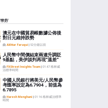
貨幣對
澳元在中國貿易帳數據公佈後
對日元維持跌勢
由
Akhtar Faruqui
|
52分鐘以前
人民幣中間價結束兩連升調貶
9基點，美伊談判再現“溫差”
由
FXStreet Insights Team
|
01:47 格林威
治標準時間
中國人民銀行將美元/人民幣參
考匯率設定為6.7904，前值為
6.7895
由
Haresh Menghani
|
01:16 格林威治標準
時間