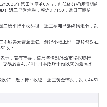
低於2025年第四季度的0.9%，也低於分析師預期的
SD）
週三早盤承壓，報近0.7150，當日下跌約
週二幾乎持平收盤後，週三歐洲早盤繼續走弱，跌
二不顧美元普遍走強，錄得小幅上漲。該貨幣對在
50以下。
三表示，若有需要，當局準備對外匯市場採取行
）
交易於自4月30日日本政府干預以來的最高水
能反彈，幾乎持平收盤。週三黃金轉跌，跌向4450