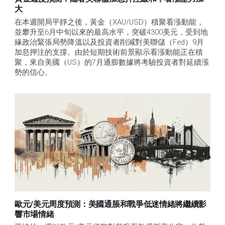
大
在本週開局平靜之後，黃金（XAU/USD）積聚看漲動能，
並攀升至6月中旬以來的最高水平，突破4300美元，受到地
緣政治緊張局勢降溫以及投資者削減對美聯儲（Fed）9月
加息押注的支撐。由於短期技術前景顯示看漲動能正在積
聚，來自美國（US）的7月通膨數據將考驗投資者對延續漲
勢的信心。 
歐元/美元周度預測：美國通脹和戰爭低迷情緒將繼續影
響市場情緒