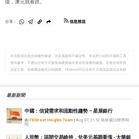
值，澳元就看跌。
信息推送
分享：
分
分
複
享
享
製
至
至
到
WhatsApp
Telegram
剪
本頁面資訊包含前瞻性陳述，涉及風險和不確定性。本頁所介紹的市場和工具
貼
僅供參考，不應以任何方式被視為購買或出售這些資產的建議。在做任何投資
板
決定之前，你都應該做充分的調查。FXStreet不以任何方式保證該資訊沒有錯
誤、錯誤或重大錯報。它也不保證這些資料是及時的。在公開市場投資涉及很
大的風險，包括損失全部或部分投資，以及精神上的痛苦。所有與投資有關的
風險、損失和成本，包括本金的全部損失，均由您負責。本文僅代表作者個人
最新新聞
觀點，並不代表FXStreet或其廣告商的官方政策或立場。作者不對本頁連結的
資訊負責。
中國：信貸需求和流動性趨勢 – 星展銀行
如果文章正文中沒有明確提到，在撰寫本文時，作者在本文中提到的任何股票
中都沒有頭寸，也沒有與文中提到的任何公司有業務關係。除了FXStreet，作
由
FXStreet Insights Team
|
Aug 07, 21:52 格林威治標準時
間
者沒有收到撰寫這篇文章的報酬。
FXStreet和作者不提供個性化的建議。作者對該資訊的準確性、完整性或適用
人民幣：區間交易維持，兌美元基調看漲 - 大華銀
性不作任何陳述。FXStreet和作者將不承擔任何錯誤，遺漏或任何損失，傷害