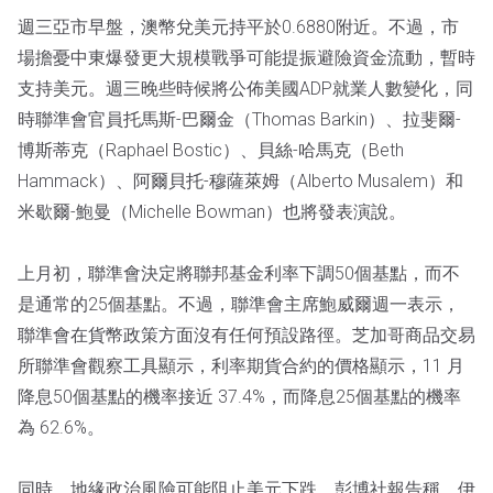
週三亞市早盤，澳幣兌美元持平於0.6880附近。不過，市
場擔憂中東爆發更大規模戰爭可能提振避險資金流動，暫時
支持美元。週三晚些時候將公佈美國ADP就業人數變化，同
時聯準會官員托馬斯-巴爾金（Thomas Barkin）、拉斐爾-
博斯蒂克（Raphael Bostic）、貝絲-哈馬克（Beth
Hammack）、阿爾貝托-穆薩萊姆（Alberto Musalem）和
米歇爾-鮑曼（Michelle Bowman）也將發表演說。
上月初，聯準會決定將聯邦基金利率下調50個基點，而不
是通常的25個基點。不過，聯準會主席鮑威爾週一表示，
聯準會在貨幣政策方面沒有任何預設路徑。芝加哥商品交易
所聯準會觀察工具顯示，利率期貨合約的價格顯示，11 月
降息50個基點的機率接近 37.4%，而降息25個基點的機率
為 62.6%。
同時，地緣政治風險可能阻止美元下跌。彭博社報告稱，伊