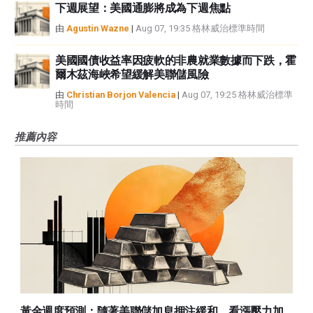
下週展望：美國通膨將成為下週焦點
由
Agustin Wazne
|
Aug 07, 19:35 格林威治標準時間
美國國債收益率因疲軟的非農就業數據而下跌，霍
爾木茲海峽希望緩解美聯儲風險
由
Christian Borjon Valencia
|
Aug 07, 19:25 格林威治標準
時間
推薦內容
黃金週度預測：隨著美聯儲加息押注緩和，看漲壓力加