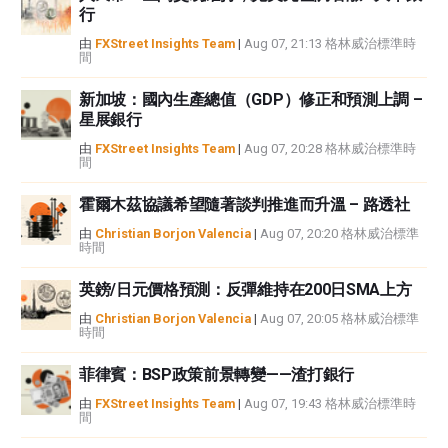
行
或損害由此資訊及其顯示或使用引起的。錯誤和遺漏除外。本文作者和
FXStreet並非註冊投資顧問，本文內容無意提供任何投資建議。
由
FXStreet Insights Team
|
Aug 07, 21:13 格林威治標準時
間
新加坡：國內生產總值（GDP）修正和預測上調 –
星展銀行
由
FXStreet Insights Team
|
Aug 07, 20:28 格林威治標準時
間
霍爾木茲協議希望隨著談判推進而升溫 – 路透社
由
Christian Borjon Valencia
|
Aug 07, 20:20 格林威治標準
時間
英鎊/日元價格預測：反彈維持在200日SMA上方
由
Christian Borjon Valencia
|
Aug 07, 20:05 格林威治標準
時間
菲律賓：BSP政策前景轉變——渣打銀行
由
FXStreet Insights Team
|
Aug 07, 19:43 格林威治標準時
間