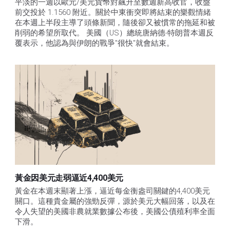
平淡的一週以歐元/美元貨幣對飆升至數週新高收官，收盤
前交投於 1.1560 附近。關於中東衝突即將結束的樂觀情緒
在本週上半段主導了頭條新聞，隨後卻又被慣常的拖延和被
削弱的希望所取代。 美國（US）總統唐納德-特朗普本週反
覆表示，他認為與伊朗的戰爭"很快"就會結束。
黃金因美元走弱逼近4,400美元
黃金在本週末顯著上漲，逼近每金衡盎司關鍵的4,400美元
關口。這種貴金屬的強勁反彈，源於美元大幅回落，以及在
令人失望的美國非農就業數據公布後，美國公債殖利率全面
下滑。