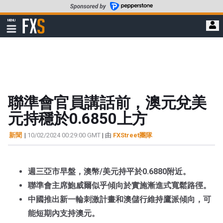
轉
至
FXStreet
MENU
主
顯
示
要
導
內
航
容
聯準會官員講話前，澳元兌美
元持穩於0.6850上方
新聞
|
10/02/2024 00:29:00 GMT
| 由
FXStreet團隊
週三亞市早盤，澳幣/美元持平於0.6880附近。
聯準會主席鮑威爾似乎傾向於實施漸進式寬鬆路徑。
中國推出新一輪刺激計畫和澳儲行維持鷹派傾向，可
能短期內支持澳元。