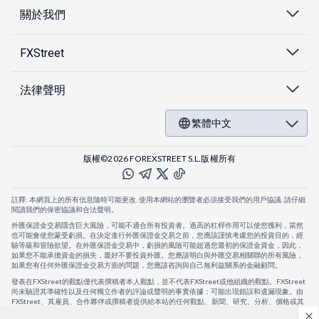
關於我們
FXStreet
法律聲明
繁體中文
版權©2026 FOREXSTREET S.L.版權所有
註釋: 本網頁上的所有信息隨時可能更改. 使用本網站的瀏覽者必須接受我們的用戶協議. 請仔細
閱讀我們的保密協議和合法聲明。
外匯保證金交易隱含巨大風險，可能不適合所有投資者。過高的杠桿作用可以使您獲利，當然
也可能會使您蒙受虧損。在決定進行外匯保證金交易之前，您應該謹慎考慮您的投資目的，經
驗等級和冒險欲望。在外匯保證金交易中，虧損的風險可能超過您最初的保證金資金，因此，
如果您不能承擔資金的損失，最好不要投資外匯。您應該明白與外匯交易相關聯的所有風險，
如果您有任何外匯保證金交易方面的問題，您應該咨詢與自己無利益關系的金融顧問。
發表在FXStreet的觀點僅代表撰稿者本人觀點，並不代表FXStreet或他組織的觀點。FXStreet
尚未驗證其準確性以及任何獨立作者的評論或聲明的事實依據：可能出現錯誤和遺漏現象。由
FXStreet、其雇員、合作夥伴或撰稿者提供給本站的任何觀點、新聞、研究、分析、價格或其
他信息，僅作為壹般的市場評論，並不構成投資建議。FXStreet將不會承擔任何損失或損害的