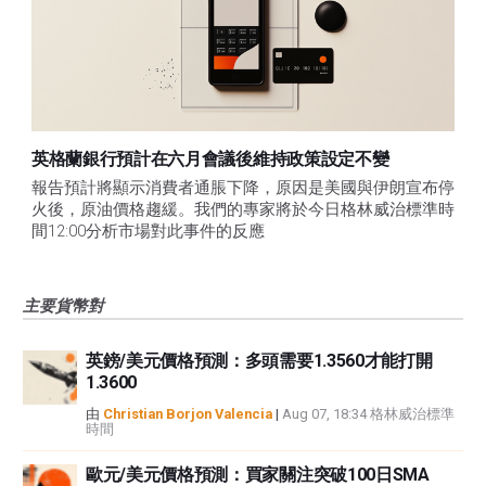
英格蘭銀行預計在六月會議後維持政策設定不變
報告預計將顯示消費者通脹下降，原因是美國與伊朗宣布停
火後，原油價格趨緩。我們的專家將於今日格林威治標準時
間12:00分析市場對此事件的反應
主要貨幣對
英鎊/美元價格預測：多頭需要1.3560才能打開
1.3600
由
Christian Borjon Valencia
|
Aug 07, 18:34 格林威治標準
時間
歐元/美元價格預測：買家關注突破100日SMA