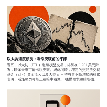
以太坊週度預測：看漲突破前的平靜
週五，以太坊（ETH）繼續橫盤交易，徘徊在 1,901 美元附
近，暗示未來可能出現突破。與此同時，穩定的交易所交易
基金（ETF）資金流入以及大型 ETH 持有者不斷增加的積累
表明，看漲壓力可能正在暗中積聚。 機構需求繼續增強。