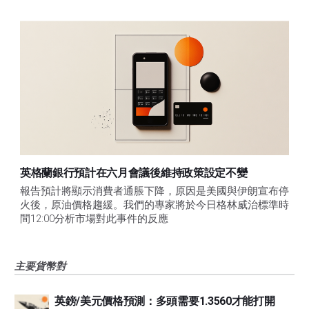
英格蘭銀行預計在六月會議後維持政策設定不變
報告預計將顯示消費者通脹下降，原因是美國與伊朗宣布停
火後，原油價格趨緩。我們的專家將於今日格林威治標準時
間12:00分析市場對此事件的反應
主要貨幣對
英鎊/美元價格預測：多頭需要1.3560才能打開