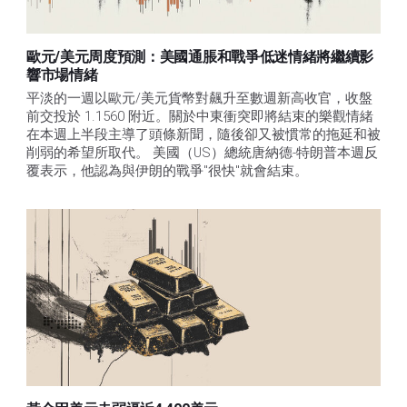
歐元/美元周度預測：美國通脹和戰爭低迷情緒將繼續影
響市場情緒
平淡的一週以歐元/美元貨幣對飆升至數週新高收官，收盤
前交投於 1.1560 附近。關於中東衝突即將結束的樂觀情緒
在本週上半段主導了頭條新聞，隨後卻又被慣常的拖延和被
削弱的希望所取代。 美國（US）總統唐納德-特朗普本週反
覆表示，他認為與伊朗的戰爭"很快"就會結束。