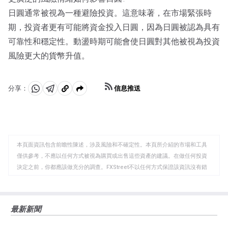
日圓通常被視為一種避險投資。這意味著，在市場緊張時
期，投資者更有可能將資金投入日圓，因為日圓被認為具有
可靠性和穩定性。動盪時期可能會使日圓對其他被視為投資
風險更大的貨幣升值。
信息推送
分享：
分
分
複
享
享
製
至
至
到
WhatsApp
Telegram
剪
本頁面資訊包含前瞻性陳述，涉及風險和不確定性。本頁所介紹的市場和工具
貼
僅供參考，不應以任何方式被視為購買或出售這些資產的建議。在做任何投資
板
決定之前，你都應該做充分的調查。FXStreet不以任何方式保證該資訊沒有錯
誤、錯誤或重大錯報。它也不保證這些資料是及時的。在公開市場投資涉及很
大的風險，包括損失全部或部分投資，以及精神上的痛苦。所有與投資有關的
風險、損失和成本，包括本金的全部損失，均由您負責。本文僅代表作者個人
最新新聞
觀點，並不代表FXStreet或其廣告商的官方政策或立場。作者不對本頁連結的
資訊負責。