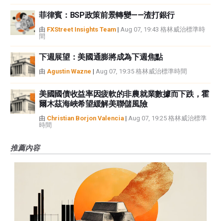
菲律賓：BSP政策前景轉變——渣打銀行
由
FXStreet Insights Team
|
Aug 07, 19:43 格林威治標準時
間
下週展望：美國通膨將成為下週焦點
由
Agustin Wazne
|
Aug 07, 19:35 格林威治標準時間
美國國債收益率因疲軟的非農就業數據而下跌，霍
爾木茲海峽希望緩解美聯儲風險
由
Christian Borjon Valencia
|
Aug 07, 19:25 格林威治標準
時間
推薦內容