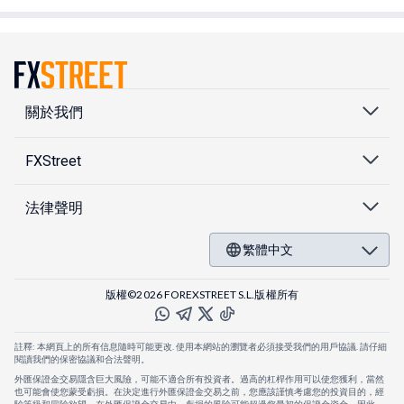
關於我們
FXStreet
法律聲明
繁體中文
版權©2026 FOREXSTREET S.L.版權所有
註釋: 本網頁上的所有信息隨時可能更改. 使用本網站的瀏覽者必須接受我們的用戶協議. 請仔細
閱讀我們的保密協議和合法聲明。
外匯保證金交易隱含巨大風險，可能不適合所有投資者。過高的杠桿作用可以使您獲利，當然
也可能會使您蒙受虧損。在決定進行外匯保證金交易之前，您應該謹慎考慮您的投資目的，經