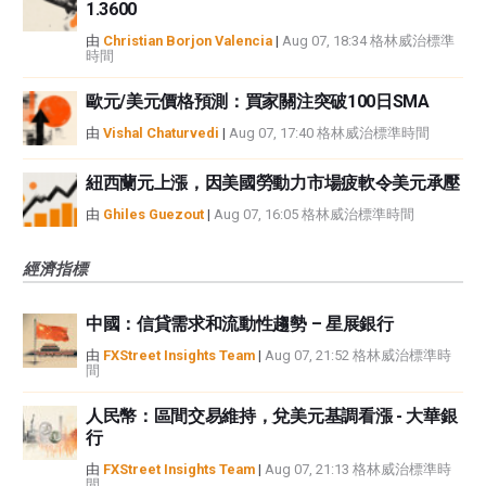
1.3600
由
Christian Borjon Valencia
|
Aug 07, 18:34 格林威治標準
時間
歐元/美元價格預測：買家關注突破100日SMA
由
Vishal Chaturvedi
|
Aug 07, 17:40 格林威治標準時間
紐西蘭元上漲，因美國勞動力市場疲軟令美元承壓
由
Ghiles Guezout
|
Aug 07, 16:05 格林威治標準時間
經濟指標
中國：信貸需求和流動性趨勢 – 星展銀行
由
FXStreet Insights Team
|
Aug 07, 21:52 格林威治標準時
間
人民幣：區間交易維持，兌美元基調看漲 - 大華銀
行
由
FXStreet Insights Team
|
Aug 07, 21:13 格林威治標準時
間