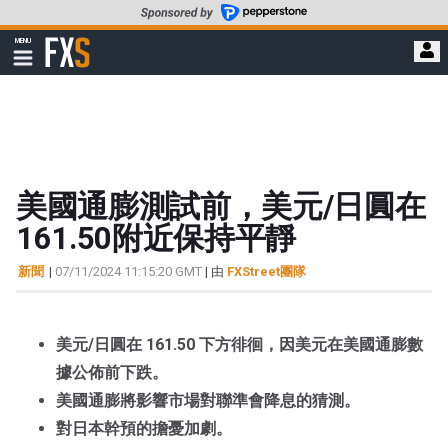
轉
至
FXStreet
MENU
主
顯
示
要
導
內
航
容
美國通膨測試前，美元/日圓在
161.50附近保持平靜
新聞
|
07/11/2024 11:15:20 GMT
| 由
FXStreet團隊
美元/日圓在 161.50 下方徘徊，因美元在美國通膨數
據公佈前下跌。
美國通膨將影響市場對聯準會降息的猜測。
對日本幹預的擔憂加劇。