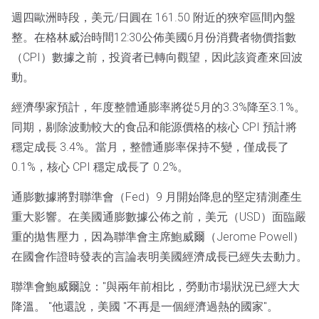
週四歐洲時段，美元/日圓在 161.50 附近的狹窄區間內盤
整。在格林威治時間12:30公佈美國6月份消費者物價指數
（CPI）數據之前，投資者已轉向觀望，因此該資產來回波
動。
經濟學家預計，年度整體通膨率將從5月的3.3%降至3.1%。
同期，剔除波動較大的食品和能源價格的核心 CPI 預計將
穩定成長 3.4%。當月，整體通膨率保持不變，僅成長了
0.1%，核心 CPI 穩定成長了 0.2%。
通膨數據將對聯準會（Fed）9 月開始降息的堅定猜測產生
重大影響。在美國通膨數據公佈之前，美元（USD）面臨嚴
重的拋售壓力，因為聯準會主席鮑威爾（Jerome Powell）
在國會作證時發表的言論表明美國經濟成長已經失去動力。
聯準會鮑威爾說："與兩年前相比，勞動市場狀況已經大大
降溫。 "他還說，美國 "不再是一個經濟過熱的國家"。