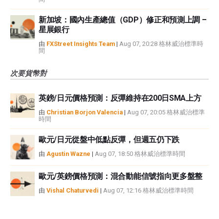
新加坡：國內生產總值（GDP）修正和預測上調 –
星展銀行
由
FXStreet Insights Team
|
Aug 07, 20:28 格林威治標準時
間
次要貨幣對
英鎊/日元價格預測：反彈維持在200日SMA上方
由
Christian Borjon Valencia
|
Aug 07, 20:05 格林威治標準
時間
歐元/日元從盤中低點反彈，但週五仍下跌
由
Agustin Wazne
|
Aug 07, 18:50 格林威治標準時間
歐元/英鎊價格預測：混合動能信號指向更多盤整
由
Vishal Chaturvedi
|
Aug 07, 12:16 格林威治標準時間