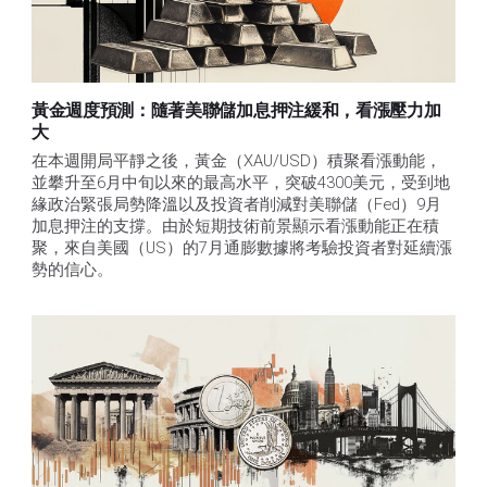
黃金週度預測：隨著美聯儲加息押注緩和，看漲壓力加
大
在本週開局平靜之後，黃金（XAU/USD）積聚看漲動能，
並攀升至6月中旬以來的最高水平，突破4300美元，受到地
緣政治緊張局勢降溫以及投資者削減對美聯儲（Fed）9月
加息押注的支撐。由於短期技術前景顯示看漲動能正在積
聚，來自美國（US）的7月通膨數據將考驗投資者對延續漲
勢的信心。 