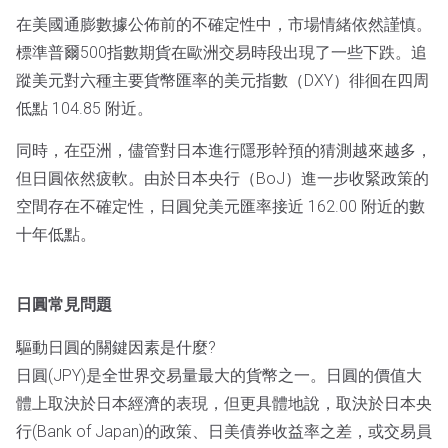
在美國通膨數據公佈前的不確定性中，市場情緒依然謹慎。
標準普爾500指數期貨在歐洲交易時段出現了一些下跌。追
蹤美元對六種主要貨幣匯率的美元指數（DXY）徘徊在四周
低點 104.85 附近。
同時，在亞洲，儘管對日本進行隱形幹預的猜測越來越多，
但日圓依然疲軟。由於日本央行（BoJ）進一步收緊政策的
空間存在不確定性，日圓兌美元匯率接近 162.00 附近的數
十年低點。
日圓常見問題
驅動日圓的關鍵因素是什麼?
日圓(JPY)是全世界交易量最大的貨幣之一。日圓的價值大
體上取決於日本經濟的表現，但更具體地說，取決於日本央
行(Bank of Japan)的政策、日美債券收益率之差，或交易員