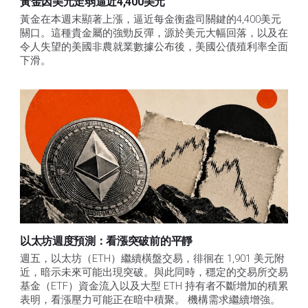
黃金因美元走弱逼近4,400美元
黃金在本週末顯著上漲，逼近每金衡盎司關鍵的4,400美元
關口。這種貴金屬的強勁反彈，源於美元大幅回落，以及在
令人失望的美國非農就業數據公布後，美國公債殖利率全面
下滑。
以太坊週度預測：看漲突破前的平靜
週五，以太坊（ETH）繼續橫盤交易，徘徊在 1,901 美元附
近，暗示未來可能出現突破。與此同時，穩定的交易所交易
基金（ETF）資金流入以及大型 ETH 持有者不斷增加的積累
表明，看漲壓力可能正在暗中積聚。 機構需求繼續增強。