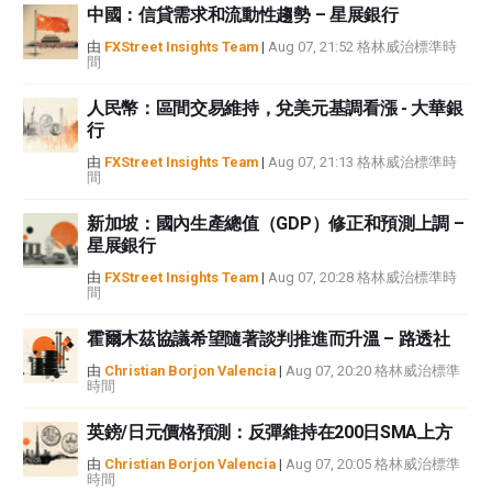
中國：信貸需求和流動性趨勢 – 星展銀行
如果文章正文中沒有明確提到，在撰寫本文時，作者在本文中提到的任何股票
中都沒有頭寸，也沒有與文中提到的任何公司有業務關係。除了FXStreet，作
由
FXStreet Insights Team
|
Aug 07, 21:52 格林威治標準時
間
者沒有收到撰寫這篇文章的報酬。
FXStreet和作者不提供個性化的建議。作者對該資訊的準確性、完整性或適用
人民幣：區間交易維持，兌美元基調看漲 - 大華銀
性不作任何陳述。FXStreet和作者將不承擔任何錯誤，遺漏或任何損失，傷害
行
或損害由此資訊及其顯示或使用引起的。錯誤和遺漏除外。本文作者和
FXStreet並非註冊投資顧問，本文內容無意提供任何投資建議。
由
FXStreet Insights Team
|
Aug 07, 21:13 格林威治標準時
間
新加坡：國內生產總值（GDP）修正和預測上調 –
星展銀行
由
FXStreet Insights Team
|
Aug 07, 20:28 格林威治標準時
間
霍爾木茲協議希望隨著談判推進而升溫 – 路透社
由
Christian Borjon Valencia
|
Aug 07, 20:20 格林威治標準
時間
英鎊/日元價格預測：反彈維持在200日SMA上方
由
Christian Borjon Valencia
|
Aug 07, 20:05 格林威治標準
時間