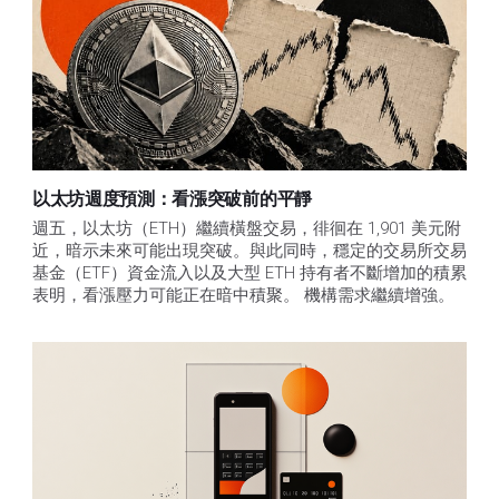
以太坊週度預測：看漲突破前的平靜
週五，以太坊（ETH）繼續橫盤交易，徘徊在 1,901 美元附
近，暗示未來可能出現突破。與此同時，穩定的交易所交易
基金（ETF）資金流入以及大型 ETH 持有者不斷增加的積累
表明，看漲壓力可能正在暗中積聚。 機構需求繼續增強。