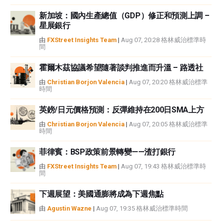
新加坡：國內生產總值（GDP）修正和預測上調 –
星展銀行
由
FXStreet Insights Team
|
Aug 07, 20:28 格林威治標準時
間
霍爾木茲協議希望隨著談判推進而升溫 – 路透社
由
Christian Borjon Valencia
|
Aug 07, 20:20 格林威治標準
時間
英鎊/日元價格預測：反彈維持在200日SMA上方
由
Christian Borjon Valencia
|
Aug 07, 20:05 格林威治標準
時間
菲律賓：BSP政策前景轉變——渣打銀行
由
FXStreet Insights Team
|
Aug 07, 19:43 格林威治標準時
間
下週展望：美國通膨將成為下週焦點
由
Agustin Wazne
|
Aug 07, 19:35 格林威治標準時間