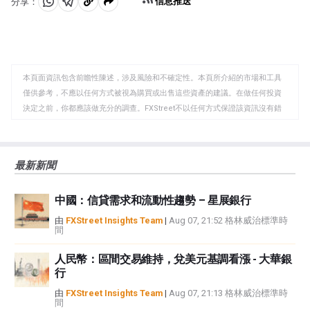
信息推送
分享：
分
分
複
享
享
製
至
至
到
WhatsApp
Telegram
剪
本頁面資訊包含前瞻性陳述，涉及風險和不確定性。本頁所介紹的市場和工具
貼
僅供參考，不應以任何方式被視為購買或出售這些資產的建議。在做任何投資
板
決定之前，你都應該做充分的調查。FXStreet不以任何方式保證該資訊沒有錯
誤、錯誤或重大錯報。它也不保證這些資料是及時的。在公開市場投資涉及很
大的風險，包括損失全部或部分投資，以及精神上的痛苦。所有與投資有關的
風險、損失和成本，包括本金的全部損失，均由您負責。本文僅代表作者個人
最新新聞
觀點，並不代表FXStreet或其廣告商的官方政策或立場。作者不對本頁連結的
資訊負責。
中國：信貸需求和流動性趨勢 – 星展銀行
如果文章正文中沒有明確提到，在撰寫本文時，作者在本文中提到的任何股票
中都沒有頭寸，也沒有與文中提到的任何公司有業務關係。除了FXStreet，作
由
FXStreet Insights Team
|
Aug 07, 21:52 格林威治標準時
間
者沒有收到撰寫這篇文章的報酬。
FXStreet和作者不提供個性化的建議。作者對該資訊的準確性、完整性或適用
人民幣：區間交易維持，兌美元基調看漲 - 大華銀
性不作任何陳述。FXStreet和作者將不承擔任何錯誤，遺漏或任何損失，傷害
行
或損害由此資訊及其顯示或使用引起的。錯誤和遺漏除外。本文作者和
FXStreet並非註冊投資顧問，本文內容無意提供任何投資建議。
由
FXStreet Insights Team
|
Aug 07, 21:13 格林威治標準時
間