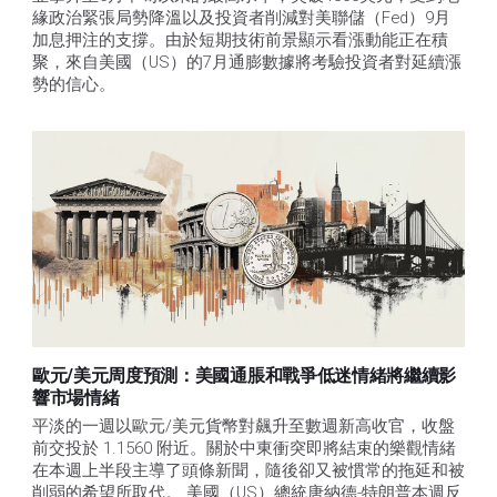
緣政治緊張局勢降溫以及投資者削減對美聯儲（Fed）9月
加息押注的支撐。由於短期技術前景顯示看漲動能正在積
聚，來自美國（US）的7月通膨數據將考驗投資者對延續漲
勢的信心。 
歐元/美元周度預測：美國通脹和戰爭低迷情緒將繼續影
響市場情緒
平淡的一週以歐元/美元貨幣對飆升至數週新高收官，收盤
前交投於 1.1560 附近。關於中東衝突即將結束的樂觀情緒
在本週上半段主導了頭條新聞，隨後卻又被慣常的拖延和被
削弱的希望所取代。 美國（US）總統唐納德-特朗普本週反