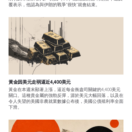
覆表示，他認為與伊朗的戰爭"很快"就會結束。
黃金因美元走弱逼近4,400美元
黃金在本週末顯著上漲，逼近每金衡盎司關鍵的4,400美元
關口。這種貴金屬的強勁反彈，源於美元大幅回落，以及在
令人失望的美國非農就業數據公布後，美國公債殖利率全面
下滑。