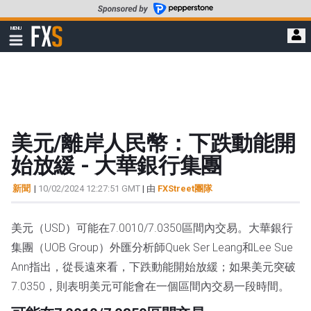
轉
至
FXStreet
MENU
主
顯
示
要
導
內
航
容
美元/離岸人民幣：下跌動能開
始放緩 - 大華銀行集團
新聞
|
10/02/2024 12:27:51 GMT
| 由
FXStreet團隊
美元（USD）可能在7.0010/7.0350區間內交易。大華銀行
集團（UOB Group）外匯分析師Quek Ser Leang和Lee Sue
Ann指出，從長遠來看，下跌動能開始放緩；如果美元突破
7.0350，則表明美元可能會在一個區間內交易一段時間。