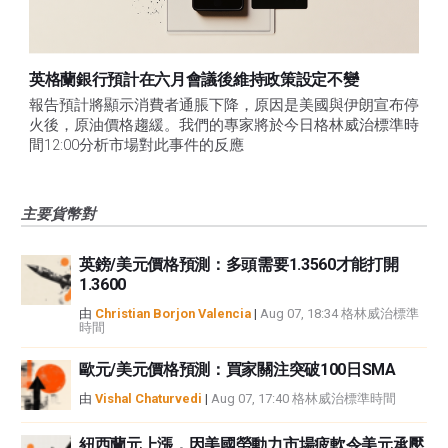
英格蘭銀行預計在六月會議後維持政策設定不變
報告預計將顯示消費者通脹下降，原因是美國與伊朗宣布停
火後，原油價格趨緩。我們的專家將於今日格林威治標準時
間12:00分析市場對此事件的反應
主要貨幣對
英鎊/美元價格預測：多頭需要1.3560才能打開
1.3600
由
Christian Borjon Valencia
|
Aug 07, 18:34 格林威治標準
時間
歐元/美元價格預測：買家關注突破100日SMA
由
Vishal Chaturvedi
|
Aug 07, 17:40 格林威治標準時間
紐西蘭元上漲，因美國勞動力市場疲軟令美元承壓