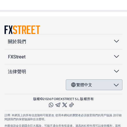
關於我們
FXStreet
法律聲明
繁體中文
版權©2026 FOREXSTREET S.L.版權所有
註釋: 本網頁上的所有信息隨時可能更改. 使用本網站的瀏覽者必須接受我們的用戶協議. 請仔細
閱讀我們的保密協議和合法聲明。
外匯保證金交易隱含巨大風險，可能不適合所有投資者。過高的杠桿作用可以使您獲利，當然