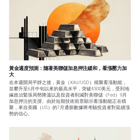
黃金週度預測：隨著美聯儲加息押注緩和，看漲壓力加
大
在本週開局平靜之後，黃金（XAU/USD）積聚看漲動能，
並攀升至6月中旬以來的最高水平，突破4300美元，受到地
緣政治緊張局勢降溫以及投資者削減對美聯儲（Fed）9月
加息押注的支撐。由於短期技術前景顯示看漲動能正在積
聚，來自美國（US）的7月通膨數據將考驗投資者對延續漲
勢的信心。 