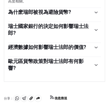
高度相關。
為什麽瑞郎被視為避險貨幣?
瑞士法郎(CHF)被認為是一種避險資產，或投資者在市場
緊張時傾向於購買的貨幣。這是由於瑞士在世界上的地位:
瑞士國家銀行的決定如何影響瑞士法
穩定的經濟、強勁的出口部門、龐大的央行儲備，以及在
郎?
全球沖突中長期保持中立的政治立場，使瑞士貨幣成為投
資者逃避風險的一個不錯選擇。動蕩時期可能會使瑞郎兌
瑞士國家銀行(SNB)每年召開四次會議——每季度一次，少
其他被視為投資風險更高的貨幣升值。
於其他主要央行——來決定貨幣政策。央行的目標是將年通
經濟數據如何影響瑞士法郎的價值?
脹率控製在2%以下。當通貨膨脹高於目標或預計在可預見
瑞士發布的宏觀經濟數據是評估經濟狀況的關鍵，並可能
的未來高於目標時，銀行將試圖通過提高政策利率來抑製
影響瑞士法郎(CHF)的估值。瑞士經濟總體穩定，但經濟
歐元區貨幣政策對瑞士法郎有何影
價格增長。較高的利率通常對瑞士法郎(CHF)有利，因為
增長、通貨膨脹、經常賬戶或央行外匯儲備的任何突然變
它們會導致更高的收益率，使該國對投資者更具吸引力。
響?
化都有可能引發瑞郎的波動。總體而言，經濟高增長、低
相反，較低的利率往往會削弱瑞郎。
失業率和高信心對瑞郎有利。相反，如果經濟數據顯示勢
作為一個小而開放的經濟體，瑞士嚴重依賴鄰近歐元區經
頭減弱，瑞郎可能會貶值。
濟體的健康發展。歐盟是瑞士的主要經濟夥伴和重要的政
治盟友，因此歐元區的宏觀經濟和貨幣政策穩定對瑞士至
關重要，因此對瑞士法郎(CHF)也至關重要。有了這種依
賴性，一些模型表明，歐元(EUR)和瑞士法郎的命運之間的
信息推送
分享：
相關性超過90%，或者接近完美。
分
分
複
享
享
製