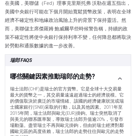
在美國，美聯儲（Fed）理事克里斯托弗·沃勒在週五指出，
美國中央銀行可能在下個月開始寬鬆貨幣政策，表明在全球
經濟不確定性和地緣政治風險上升的背景下保持靈活。然
而，美聯儲主席傑羅姆·鮑威爾早些時候警告稱，持續的政
策不確定性將使中央銀行保持利率不變，任何降息都將取決
於勞動和通脹數據的進一步改善。
瑞郎 FAQS
哪些關鍵因素推動瑞郎的走勢?
瑞士法郎(CHF)是瑞士的官方貨幣。它是全球十大交易量
最大的貨幣之一，其交易量遠遠超過瑞士的經濟規模。它
的價值取決於廣泛的市場情緒、該國的經濟健康狀況或瑞
士國家銀行(SNB)采取的行動，以及其他因素。2011年至
2015年間，瑞士法郎與歐元(EUR)掛鉤。瑞士突然取消了
與美元的聯系匯率製，導致瑞士法郎升值逾20%，引發市
場動蕩。盡管瑞士不再與歐元掛鉤，但由於瑞士經濟對鄰
國歐元區的高度依賴，瑞士法郎的走勢往往與歐元的走勢