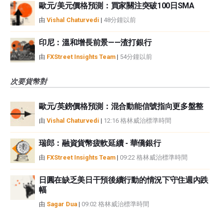
歐元/美元價格預測：買家關注突破100日SMA
由
Vishal Chaturvedi
|
48分鐘以前
印尼：溫和增長前景——渣打銀行
由
FXStreet Insights Team
|
54分鐘以前
次要貨幣對
歐元/英鎊價格預測：混合動能信號指向更多盤整
由
Vishal Chaturvedi
|
12:16 格林威治標準時間
瑞郎：融資貨幣疲軟延續 - 華僑銀行
由
FXStreet Insights Team
|
09:22 格林威治標準時間
日圓在缺乏美日干預後續行動的情況下守住週內跌
幅
由
Sagar Dua
|
09:02 格林威治標準時間