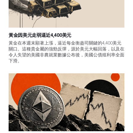
黃金因美元走弱逼近4,400美元
黃金在本週末顯著上漲，逼近每金衡盎司關鍵的4,400美元
關口。這種貴金屬的強勁反彈，源於美元大幅回落，以及在
令人失望的美國非農就業數據公布後，美國公債殖利率全面
下滑。