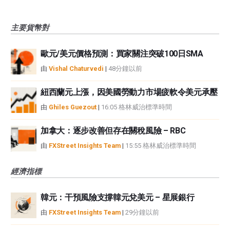
主要貨幣對
歐元/美元價格預測：買家關注突破100日SMA
由
Vishal Chaturvedi
|
48分鐘以前
紐西蘭元上漲，因美國勞動力市場疲軟令美元承壓
由
Ghiles Guezout
|
16:05 格林威治標準時間
加拿大：逐步改善但存在關稅風險 – RBC
由
FXStreet Insights Team
|
15:55 格林威治標準時間
經濟指標
韓元：干預風險支撐韓元兌美元 – 星展銀行
由
FXStreet Insights Team
|
29分鐘以前