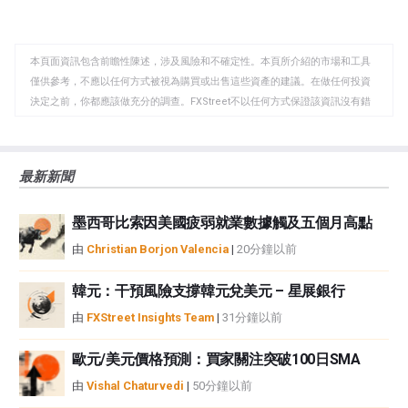
至
至
到
WhatsApp
Telegram
剪
本頁面資訊包含前瞻性陳述，涉及風險和不確定性。本頁所介紹的市場和工具
貼
僅供參考，不應以任何方式被視為購買或出售這些資產的建議。在做任何投資
板
決定之前，你都應該做充分的調查。FXStreet不以任何方式保證該資訊沒有錯
誤、錯誤或重大錯報。它也不保證這些資料是及時的。在公開市場投資涉及很
大的風險，包括損失全部或部分投資，以及精神上的痛苦。所有與投資有關的
風險、損失和成本，包括本金的全部損失，均由您負責。本文僅代表作者個人
最新新聞
觀點，並不代表FXStreet或其廣告商的官方政策或立場。作者不對本頁連結的
資訊負責。
墨西哥比索因美國疲弱就業數據觸及五個月高點
如果文章正文中沒有明確提到，在撰寫本文時，作者在本文中提到的任何股票
中都沒有頭寸，也沒有與文中提到的任何公司有業務關係。除了FXStreet，作
由
Christian Borjon Valencia
|
20分鐘以前
者沒有收到撰寫這篇文章的報酬。
FXStreet和作者不提供個性化的建議。作者對該資訊的準確性、完整性或適用
韓元：干預風險支撐韓元兌美元 – 星展銀行
性不作任何陳述。FXStreet和作者將不承擔任何錯誤，遺漏或任何損失，傷害
由
FXStreet Insights Team
|
31分鐘以前
或損害由此資訊及其顯示或使用引起的。錯誤和遺漏除外。本文作者和
FXStreet並非註冊投資顧問，本文內容無意提供任何投資建議。
歐元/美元價格預測：買家關注突破100日SMA
由
Vishal Chaturvedi
|
50分鐘以前