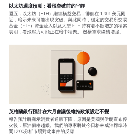
以太坊週度預測：看漲突破前的平靜
週五，以太坊（ETH）繼續橫盤交易，徘徊在 1,901 美元附
近，暗示未來可能出現突破。與此同時，穩定的交易所交易
基金（ETF）資金流入以及大型 ETH 持有者不斷增加的積累
表明，看漲壓力可能正在暗中積聚。 機構需求繼續增強。
英格蘭銀行預計在六月會議後維持政策設定不變
報告預計將顯示消費者通脹下降，原因是美國與伊朗宣布停
火後，原油價格趨緩。我們的專家將於今日格林威治標準時
間12:00分析市場對此事件的反應