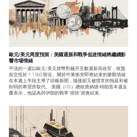
歐元/美元周度預測：美國通脹和戰爭低迷情緒將繼續影
響市場情緒
平淡的一週以歐元/美元貨幣對飆升至數週新高收官，收盤
前交投於 1.1560 附近。關於中東衝突即將結束的樂觀情緒
在本週上半段主導了頭條新聞，隨後卻又被慣常的拖延和被
削弱的希望所取代。 美國（US）總統唐納德-特朗普本週反
覆表示，他認為與伊朗的戰爭"很快"就會結束。