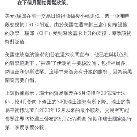
在下個月開始寬鬆政策。
美元/瑞郎在前一交易日錄得漲幅後小幅走低，週一亞洲時
段交投於0.8170附近。由於美國在週末對三處伊朗核設施
的攻擊，瑞郎（CHF）受到避險需求上升的支撐，導致該貨
幣對貶值。
美國總統唐納德·特朗普在週六晚間宣布，他已在與以色列
的襲擊協調下，"摧毀"了伊朗的主要核設施，包括福爾多、
納坦茲和伊斯法罕。這場中東衝突有升級的趨勢，因為德黑
蘭誓言要自衛。
上週數據顯示，瑞士的貿易順差在5月份降至20億瑞士法
郎，較4月份向下修正的54億瑞士法郎有所下降。瑞士的貿
易平衡標誌著自2023年12月以來的最小順差。交易者可能
會關注即將於週三發布的6月ZEW調查-預期和瑞士國家銀行
第二季度季度公報。