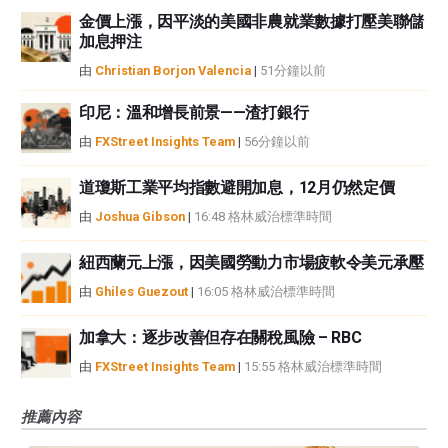
金價上漲，因平淡的美國非農就業數據打壓美聯儲
加息押注
由
Christian Borjon Valencia
|
51分鐘以前
印尼：溫和增長前景——渣打銀行
由
FXStreet Insights Team
|
56分鐘以前
道瓊斯工業平均指數避開加息，12月仍然定價
由
Joshua Gibson
|
16:48 格林威治標準時間
紐西蘭元上漲，因美國勞動力市場疲軟令美元承壓
由
Ghiles Guezout
|
16:05 格林威治標準時間
加拿大：逐步改善但存在關稅風險 – RBC
由
FXStreet Insights Team
|
15:55 格林威治標準時間
推薦內容