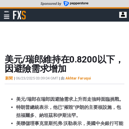
轉
至
FXStreet
MENU
主
顯
示
要
導
內
航
容
美元/瑞郎維持在0.8200以下，
因避險需求增加
新聞
|
06/23/2025 03:09:04 GMT
| 由
Akhtar Faruqui
美元/瑞郎在瑞郎因避險需求上升而走強時面臨挑戰。
特朗普總統表示，他已"摧毀"伊朗的主要核設施，包
括福爾多、納坦茲和伊斯法罕。
美聯儲理事克里斯托弗·沃勒表示，美國中央銀行可能