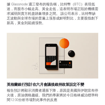
據 Glassnode 週三發布的報告稱，比特幣（BTC）表現低
迷，而股市小幅走高、黃金走低，這表明市場正陷於機構需
求減弱與賣方耗盡跡象增多之間。 該公司表示，比特幣缺
乏波動與全球市場的普遍上漲形成鮮明對比，主要股指創下
新高，黃金則延續漲勢。
英格蘭銀行預計在六月會議後維持政策設定不變
報告預計將顯示消費者通脹下降，原因是美國與伊朗宣布停
火後，原油價格趨緩。我們的專家將於今日格林威治標準時
間12:00分析市場對此事件的反應