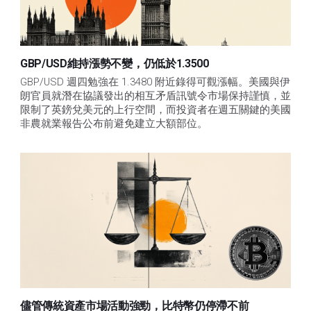
GBP/USD維持漲勢不變，仍低於1.3500
GBP/USD 週四勉強在 1.3480 附近錄得可觀漲幅。美國與伊
朗官員就潛在協議發出的相互矛盾訊號令市場保持謹慎，並
限制了英鎊兌美元的上行空間，而投資者在週五關鍵的美國
非農就業報告公布前避免建立大額部位。
儘管傳統資產市場活動強勁，比特幣仍停滯不前