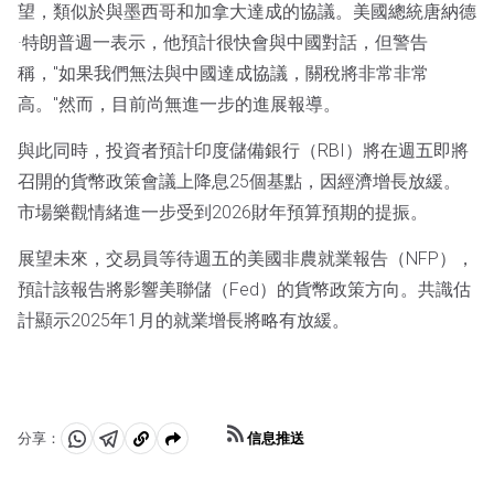
望，類似於與墨西哥和加拿大達成的協議。美國總統唐納德
·特朗普週一表示，他預計很快會與中國對話，但警告
稱，"如果我們無法與中國達成協議，關稅將非常非常
高。"然而，目前尚無進一步的進展報導。
與此同時，投資者預計印度儲備銀行（RBI）將在週五即將
召開的貨幣政策會議上降息25個基點，因經濟增長放緩。
市場樂觀情緒進一步受到2026財年預算預期的提振。
展望未來，交易員等待週五的美國非農就業報告（NFP），
預計該報告將影響美聯儲（Fed）的貨幣政策方向。共識估
計顯示2025年1月的就業增長將略有放緩。
信息推送
分享：
分
分
複
享
享
製