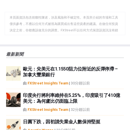
至
至
到
WhatsApp
Telegram
剪
本頁面資訊包含前瞻性陳述，涉及風險和不確定性。本頁所介紹的市場和工具
貼
僅供參考，不應以任何方式被視為購買或出售這些資產的建議。在做任何投資
板
決定之前，你都應該做充分的調查。FXStreet不以任何方式保證該資訊沒有錯
誤、錯誤或重大錯報。它也不保證這些資料是及時的。在公開市場投資涉及很
大的風險，包括損失全部或部分投資，以及精神上的痛苦。所有與投資有關的
風險、損失和成本，包括本金的全部損失，均由您負責。本文僅代表作者個人
最新新聞
觀點，並不代表FXStreet或其廣告商的官方政策或立場。作者不對本頁連結的
資訊負責。
歐元：兌美元在1.1550阻力位附近的反彈停滯 –
如果文章正文中沒有明確提到，在撰寫本文時，作者在本文中提到的任何股票
加拿大豐業銀行
中都沒有頭寸，也沒有與文中提到的任何公司有業務關係。除了FXStreet，作
者沒有收到撰寫這篇文章的報酬。
由
FXStreet Insights Team
|
30分鐘以前
FXStreet和作者不提供個性化的建議。作者對該資訊的準確性、完整性或適用
性不作任何陳述。FXStreet和作者將不承擔任何錯誤，遺漏或任何損失，傷害
印度央行將利率維持在5.25%，印度吸引了410億
美元：為何盧比仍面臨上限
或損害由此資訊及其顯示或使用引起的。錯誤和遺漏除外。本文作者和
FXStreet並非註冊投資顧問，本文內容無意提供任何投資建議。
由
FXStreet Insights Team
|
32分鐘以前
日圓下跌，因初請失業金人數保持堅挺