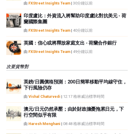
由
FXStreet Insights Team
|
30分鐘以前
印度盧比：外資流入將幫助印度盧比對抗美元 - 荷
蘭國際集團
由
FXStreet Insights Team
|
40分鐘以前
英國：信心或將釋放家庭支出 - 荷蘭合作銀行
由
FXStreet Insights Team
|
49分鐘以前
次要貨幣對
英鎊/日圓價格預測：200日簡單移動平均線守住，
下行風險仍存
由
Vishal Chaturvedi
|
12:17 格林威治標準時間
澳元/日元仍然承壓；由於財政擔憂拖累日元，下
行空間似乎有限
由
Haresh Menghani
|
08:48 格林威治標準時間