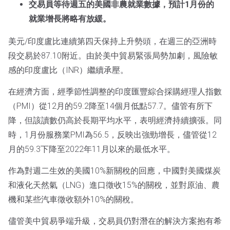
交易員等待週五的美國非農就業數據，預計1月份的
就業增長將略有放緩。
美元/印度盧比連續第四天保持上升勢頭，在週三的亞洲時
段交易於87.10附近。由於美中貿易緊張局勢加劇，風險敏
感的印度盧比（INR）繼續承壓。
在經濟方面，經季節性調整的印度匯豐綜合採購經理人指數
（PMI）從12月的59.2降至14個月低點57.7。儘管有所下
降，但該讀數仍高於長期平均水平，表明經濟持續擴張。同
時，1月份服務業PMI為56.5，反映出強勁增長，儘管從12
月的59.3下降至2022年11月以來的最低水平。
作為對週二生效的美國10%新關稅的回應，中國對美國煤炭
和液化天然氣（LNG）進口徵收15%的關稅，並對原油、農
機和某些汽車徵收額外10%的關稅。
儘管美中貿易爭端升級，交易員仍對潛在的解決方案抱有希