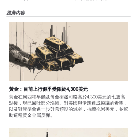
推薦內容
黃金：目前上行似乎受限於4,300美元
黃金在周四稍早觸及每金衡盎司略高於4,300美元的七週高
點後，現已回吐部分漲幅。對美國與伊朗達成協議的希望，
以及對聯準會進一步升息預期的減弱，持續拖累美元，並幫
助這種黃金金屬反彈。