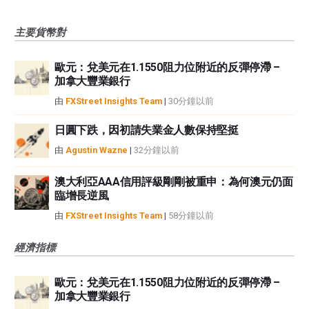
主要貨幣對
歐元：兌美元在1.1550阻力位附近的反彈停滯 –
加拿大豐業銀行
由
FXStreet Insights Team
|
30分鐘以前
日圓下跌，因初請失業金人數保持堅挺
由
Agustin Wazne
|
32分鐘以前
澳大利亞AAA信用評級剛剛被重申：為何澳元仍面
臨增長逆風
由
FXStreet Insights Team
|
58分鐘以前
經濟指標
歐元：兌美元在1.1550阻力位附近的反彈停滯 –
加拿大豐業銀行