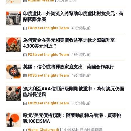
由
Agustin Wazne
|
32分鐘以前
印度盧比：外資流入將幫助印度盧比對抗美元 - 荷
蘭國際集團
由
FXStreet Insights Team
|
40分鐘以前
為何黃金在美元和美債收益率走軟之際飆升至
4,300美元附近？
由
FXStreet Insights Team
|
48分鐘以前
英國：信心或將釋放家庭支出 - 荷蘭合作銀行
由
FXStreet Insights Team
|
49分鐘以前
澳大利亞AAA信用評級剛剛被重申：為何澳元仍面
臨增長逆風
由
FXStreet Insights Team
|
58分鐘以前
歐元/美元價格預測：隨著動能轉為看漲，買家挑
戰100日SMA
由
Vishal Chaturvedi
|
14:44 格林威治標準時間