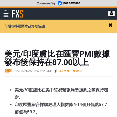
轉
至
FXStreet
MENU
主
顯
示
要
導
內
市場等待霍爾木茲海峽協議
航
Clos
容
alert
美元/印度盧比在匯豐PMI數據
發布後保持在87.00以上
新聞
|
02/05/2025 05:49:22 GMT
| 由
Akhtar Faruqui
美元/印度盧比在美中貿易緊張局勢加劇之際保持穩
定。
印度匯豐綜合採購經理人指數降至14個月低點57.7，
前值為59.2。