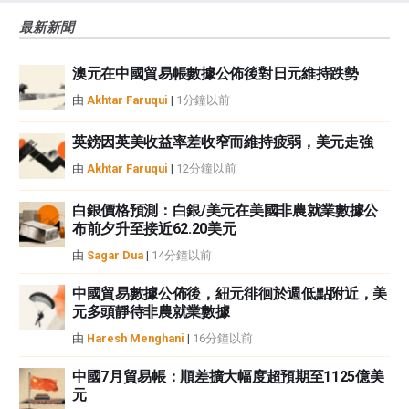
風險、損失和成本，包括本金的全部損失，均由您負責。本文僅代表作者個人
最新新聞
觀點，並不代表FXStreet或其廣告商的官方政策或立場。作者不對本頁連結的
資訊負責。
澳元在中國貿易帳數據公佈後對日元維持跌勢
如果文章正文中沒有明確提到，在撰寫本文時，作者在本文中提到的任何股票
中都沒有頭寸，也沒有與文中提到的任何公司有業務關係。除了FXStreet，作
由
Akhtar Faruqui
|
1分鐘以前
者沒有收到撰寫這篇文章的報酬。
FXStreet和作者不提供個性化的建議。作者對該資訊的準確性、完整性或適用
英鎊因英美收益率差收窄而維持疲弱，美元走強
性不作任何陳述。FXStreet和作者將不承擔任何錯誤，遺漏或任何損失，傷害
由
Akhtar Faruqui
|
12分鐘以前
或損害由此資訊及其顯示或使用引起的。錯誤和遺漏除外。本文作者和
FXStreet並非註冊投資顧問，本文內容無意提供任何投資建議。
白銀價格預測：白銀/美元在美國非農就業數據公
布前夕升至接近62.20美元
由
Sagar Dua
|
14分鐘以前
中國貿易數據公佈後，紐元徘徊於週低點附近，美
元多頭靜待非農就業數據
由
Haresh Menghani
|
16分鐘以前
中國7月貿易帳：順差擴大幅度超預期至1125億美
元