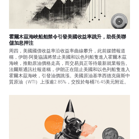
霍爾木茲海峽船舶禁令引發美國收益率跳升，助長美聯
儲加息押注
周四，美國國債收益率沿收益率曲線攀升，此前媒體報道
稱，伊朗-阿曼協議將禁止美國和以色列船隻進入霍爾木茲
海峽，推動原油價格走高，而交易員正等待最新就業報告。
法爾斯通訊社報道稱，伊朗正在阻止美國和以色列船隻進入
霍爾木茲海峽，引發油價跳漲。美國原油基準西德克薩斯中
質原油（WTI）上漲逾2.85%，交投於每桶76.45美元附近。