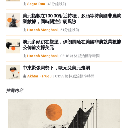
由
Sagar Dua
|
43分鐘以前
美元指數在100.00附近持穩，多頭等待美國非農就
業數據，同時關注伊朗風險
由
Haresh Menghani
|
51分鐘以前
澳元多頭仍在觀望，伊朗風險在美國非農就業數據
公佈前支撐美元
由
Haresh Menghani
|
02:18 格林威治標準時間
中東緊張局勢下，歐元兌美元走弱
由
Akhtar Faruqui
|
01:55 格林威治標準時間
推薦內容