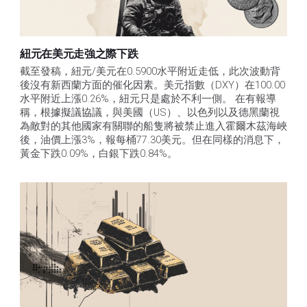
紐元在美元走強之際下跌
截至發稿，紐元/美元在0.5900水平附近走低，此次波動背
後沒有新西蘭方面的催化因素。美元指數（DXY）在100.00
水平附近上漲0.26%，紐元只是處於不利一側。 在有報導
稱，根據擬議協議，與美國（US）、以色列以及德黑蘭視
為敵對的其他國家有關聯的船隻將被禁止進入霍爾木茲海峽
後，油價上漲3%，報每桶77.30美元。但在同樣的消息下，
黃金下跌0.09%，白銀下跌0.84%。