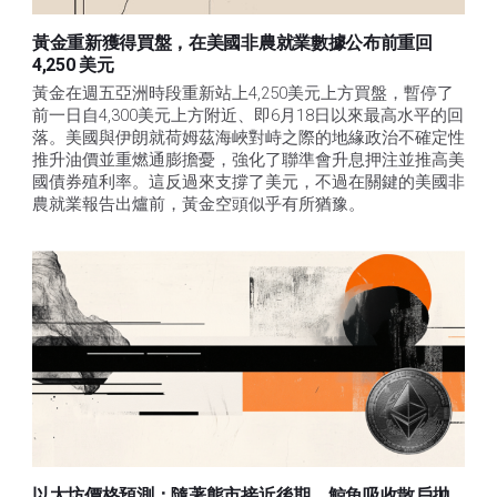
黃金重新獲得買盤，在美國非農就業數據公布前重回
4,250 美元
黃金在週五亞洲時段重新站上4,250美元上方買盤，暫停了
前一日自4,300美元上方附近、即6月18日以來最高水平的回
落。美國與伊朗就荷姆茲海峽對峙之際的地緣政治不確定性
推升油價並重燃通膨擔憂，強化了聯準會升息押注並推高美
國債券殖利率。這反過來支撐了美元，不過在關鍵的美國非
農就業報告出爐前，黃金空頭似乎有所猶豫。
以太坊價格預測：隨著熊市接近後期，鯨魚吸收散戶拋