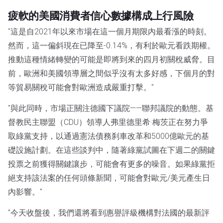
疲軟的美國消費者信心數據構成上行風險
"這是自2021年以來市場在這一個月期限內最看漲的時刻。
然而，這一偏斜現在已降至-0.14%，有利於歐元看跌期權。
推動這種情緒轉變的可能是即將到來的四月初關稅威脅。目
前，歐洲和美國領導層之間似乎沒有太多好感，下個月的對
等貿易關稅可能會對歐洲造成嚴重打擊。"
"與此同時，市場正關注德國下議院——聯邦議院的動態。基
督教民主聯盟（CDU）領導人弗里德里希·梅茨正在努力爭
取綠黨支持，以通過憲法債務刹車改革和5000億歐元的基
礎設施計劃。在這些談判中，隨著綠黨試圖在下週二的關鍵
投票之前獲得關鍵讓步，可能會有更多的噪音。如果綠黨拒
絕支持該法案的任何頭條新聞，可能會對歐元/美元產生日
內影響。"
"今天收盤後，我們還將看到惠譽評級機構對法國的最新評