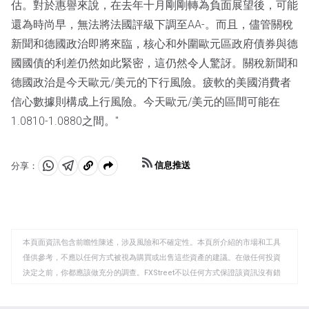
估。對於惠譽來說，在去年十月剛剛轉為負面展望後，可能
還為時尚早，無法將法國評級下調至AA-。而且，儘管關稅
新聞和德國政治即將來臨，核心和外圍歐元區政府債券與德
國國債的利差仍然如此緊密，這仍然令人驚訝。關稅新聞和
德國政治是今天歐元/美元的下行風險。疲軟的美國消費者
信心數據則構成上行風險。今天歐元/美元的區間可能在
1.0810-1.0880之間。"
信息推送
分享：
分
分
複
享
享
製
至
至
到
WhatsApp
Telegram
剪
本頁面資訊包含前瞻性陳述，涉及風險和不確定性。本頁所介紹的市場和工具
貼
僅供參考，不應以任何方式被視為購買或出售這些資產的建議。在做任何投資
板
決定之前，你都應該做充分的調查。FXStreet不以任何方式保證該資訊沒有錯
誤、錯誤或重大錯報。它也不保證這些資料是及時的。在公開市場投資涉及很
大的風險，包括損失全部或部分投資，以及精神上的痛苦。所有與投資有關的