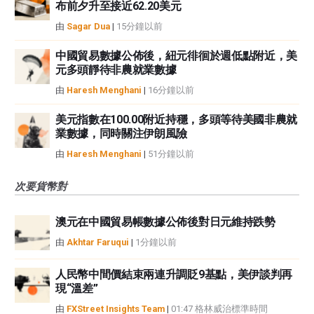
布前夕升至接近62.20美元
由
Sagar Dua
|
15分鐘以前
中國貿易數據公佈後，紐元徘徊於週低點附近，美
元多頭靜待非農就業數據
由
Haresh Menghani
|
16分鐘以前
美元指數在100.00附近持穩，多頭等待美國非農就
業數據，同時關注伊朗風險
由
Haresh Menghani
|
51分鐘以前
次要貨幣對
澳元在中國貿易帳數據公佈後對日元維持跌勢
由
Akhtar Faruqui
|
1分鐘以前
人民幣中間價結束兩連升調貶9基點，美伊談判再
現“溫差”
由
FXStreet Insights Team
|
01:47 格林威治標準時間