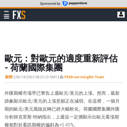
轉
至
FXStreet
MENU
主
顯
示
要
導
內
航
容
歐元：對歐元的適度重新評估
- 荷蘭國際集團
新聞
|
03/14/2025 08:23:23 GMT
| 由
FXStreet Insights Team
外匯期權市場早已警告上週歐元/美元的上漲。然而，最新
跡象顯示歐元/美元的上漲意願正在減弱。在這裡，一個月
期的歐元/美元風險反轉已經大幅軟化。荷蘭國際集團外匯
分析師克里斯·特納指出，上週這一定價顯示出歐元看漲期
權相對於看跌期權的偏斜為+0.45%。