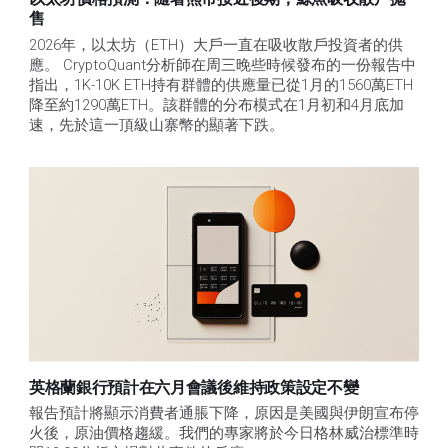
售​
2026年，以太坊（ETH）大戶一直在吸收散戶投資者的供
應。 CryptoQuant分析師在周三晚些時候發布的一份報告中
指出，1K-10K ETH持有群體的供應量已從1月的1560萬ETH
降至約1290萬ETH。該群體的分布模式在1月初和4月底加
速，先於這一頂級山寨幣的顯著下跌。
英格蘭銀行預計在六月會議後維持政策設定不變
報告預計將顯示消費者通脹下降，原因是美國與伊朗宣布停
火後，原油價格趨緩。我們的專家將於今日格林威治標準時