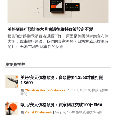
英格蘭銀行預計在六月會議後維持政策設定不變
報告預計將顯示消費者通脹下降，原因是美國與伊朗宣布停
火後，原油價格趨緩。我們的專家將於今日格林威治標準時
間12:00分析市場對此事件的反應
主要貨幣對
英鎊/美元價格預測：多頭需要1.3560才能打開
1.3600
由
Christian Borjon Valencia
|
Aug 07, 18:34 格林威治標準
時間
歐元/美元價格預測：買家關注突破100日SMA
由
Vishal Chaturvedi
|
Aug 07, 17:40 格林威治標準時間