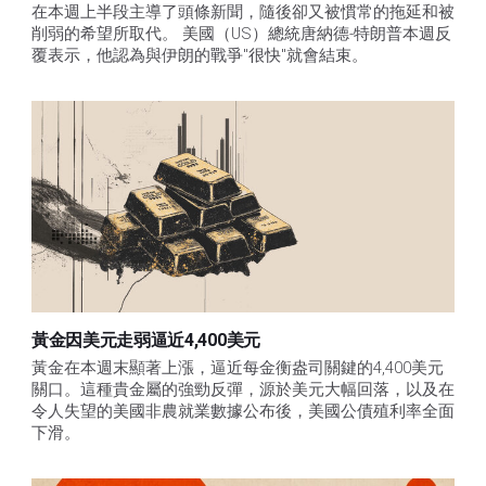
在本週上半段主導了頭條新聞，隨後卻又被慣常的拖延和被
削弱的希望所取代。 美國（US）總統唐納德-特朗普本週反
覆表示，他認為與伊朗的戰爭"很快"就會結束。
黃金因美元走弱逼近4,400美元
黃金在本週末顯著上漲，逼近每金衡盎司關鍵的4,400美元
關口。這種貴金屬的強勁反彈，源於美元大幅回落，以及在
令人失望的美國非農就業數據公布後，美國公債殖利率全面
下滑。