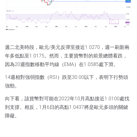
週二北美時段，歐元/美元反彈至接近1.0270，週一刷新兩
年多低點至1.0175。然而，主要貨幣對的前景總體看跌，
因為20週指數移動平均線（EMA）在1.0585處下滑。
14週相對強弱指數（RSI）跌至30.00以下，表明下行勢頭
強勁。
向下看，該貨幣對可能在2022年10月高點接近1.0100處找
到支撐。相反，1月6日的高點1.0437將是歐元多頭的關鍵
障礙。