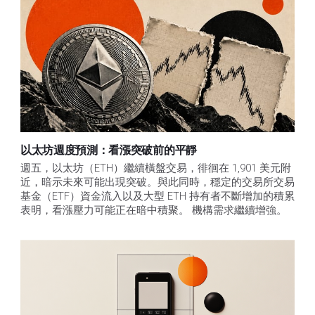
以太坊週度預測：看漲突破前的平靜
週五，以太坊（ETH）繼續橫盤交易，徘徊在 1,901 美元附
近，暗示未來可能出現突破。與此同時，穩定的交易所交易
基金（ETF）資金流入以及大型 ETH 持有者不斷增加的積累
表明，看漲壓力可能正在暗中積聚。 機構需求繼續增強。