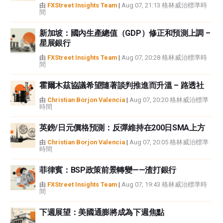
FXStreet並非註冊投資顧問，本文內容無意提供任何投資建議。
由
FXStreet Insights Team
|
Aug 07, 21:13 格林威治標準時
間
新加坡：國內生產總值（GDP）修正和預測上調 –
星展銀行
由
FXStreet Insights Team
|
Aug 07, 20:28 格林威治標準時
間
霍爾木茲協議希望隨著談判推進而升溫 – 路透社
由
Christian Borjon Valencia
|
Aug 07, 20:20 格林威治標準
時間
英鎊/日元價格預測：反彈維持在200日SMA上方
由
Christian Borjon Valencia
|
Aug 07, 20:05 格林威治標準
時間
菲律賓：BSP政策前景轉變——渣打銀行
由
FXStreet Insights Team
|
Aug 07, 19:43 格林威治標準時
間
下週展望：美國通膨將成為下週焦點