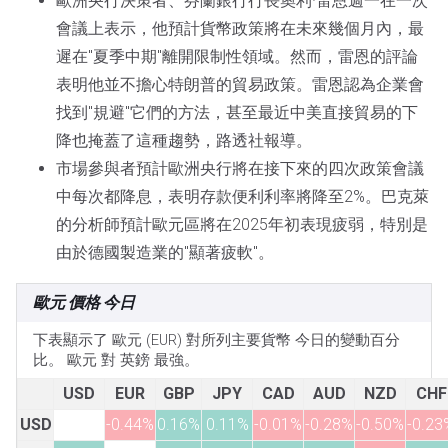
歐洲央行決策者、芬蘭銀行行長奧利·雷恩週一在一次
會議上表示，他預計貨幣政策將在未來幾個月內，最
遲在"夏季中期"離開限制性領域。然而，雷恩的評論
表明他並不擔心特朗普的貿易政策。雷恩認為企業會
找到"規避"它們的方法，甚至最近中美直接貿易的下
降也掩蓋了這種趨勢，路透社報導。
市場參與者預計歐洲央行將在接下來的四次政策會議
中每次都降息，表明存款便利利率將降至2%。巴克萊
的分析師預計歐元區將在2025年初表現疲弱，特別是
由於德國製造業的"顯著疲軟"。
歐元 價格 今日
下表顯示了 歐元 (EUR) 對所列主要貨幣 今日的變動百分
比。 歐元 對 英鎊 最強。
USD
EUR
GBP
JPY
CAD
AUD
NZD
CHF
USD
-0.44%
0.16%
0.11%
-0.01%
-0.28%
-0.50%
-0.23