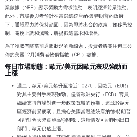
業數據（NFP）顯示勞動力需求強勁，表明經濟前景強勁。
此外，市場參與者預計在當選總統唐納德·特朗普的政府
下，通脹壓力將保持頑固，因為即將出台的政策，如移民控
制、關稅上調和減稅，將提振總需求和增長。
為了獲取有關當前通脹狀況的新線索，投資者將關注週三公
佈的美國12月消費者物價指數（CPI）數據。
每日市場動態：歐元/美元因歐元表現強勁而
上漲
週二，歐元/美元攀升至接近1.0270，因歐元（EUR）
對其主要對手表現強勁。儘管歐洲央行（ECB）官員
繼續支持市場對進一步政策寬鬆的預期，這源於歐元
區經濟前景疲弱，且擔心美國當選總統唐納德·特朗普
可能對舊大陸實施高額關稅，這種情況可能削弱出口
部門，歐元仍然上漲。