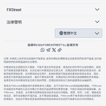
FXStreet
法律聲明
繁體中文
版權©2026 FOREXSTREET S.L.版權所有
註釋: 本網頁上的所有信息隨時可能更改. 使用本網站的瀏覽者必須接受我們的用戶協議. 請仔細
閱讀我們的保密協議和合法聲明。
外匯保證金交易隱含巨大風險，可能不適合所有投資者。過高的杠桿作用可以使您獲利，當然
也可能會使您蒙受虧損。在決定進行外匯保證金交易之前，您應該謹慎考慮您的投資目的，經
驗等級和冒險欲望。在外匯保證金交易中，虧損的風險可能超過您最初的保證金資金，因此，
如果您不能承擔資金的損失，最好不要投資外匯。您應該明白與外匯交易相關聯的所有風險，
如果您有任何外匯保證金交易方面的問題，您應該咨詢與自己無利益關系的金融顧問。
發表在FXStreet的觀點僅代表撰稿者本人觀點，並不代表FXStreet或他組織的觀點。FXStreet
尚未驗證其準確性以及任何獨立作者的評論或聲明的事實依據：可能出現錯誤和遺漏現象。由
FXStreet、其雇員、合作夥伴或撰稿者提供給本站的任何觀點、新聞、研究、分析、價格或其
他信息，僅作為壹般的市場評論，並不構成投資建議。FXStreet將不會承擔任何損失或損害的
賠償責任，包括但不限於因直接或間接使用或依賴這些信息而可能產生的任何利潤損失。