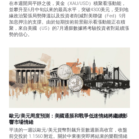
在本週開局平靜之後，黃金（XAU/USD）積聚看漲動能，
並攀升至6月中旬以來的最高水平，突破4300美元，受到地
緣政治緊張局勢降溫以及投資者削減對美聯儲（Fed）9月
加息押注的支撐。由於短期技術前景顯示看漲動能正在積
聚，來自美國（US）的7月通膨數據將考驗投資者對延續漲
勢的信心。 
歐元/美元周度預測：美國通脹和戰爭低迷情緒將繼續影
響市場情緒
平淡的一週以歐元/美元貨幣對飆升至數週新高收官，收盤
前交投於 1.1560 附近。關於中東衝突即將結束的樂觀情緒