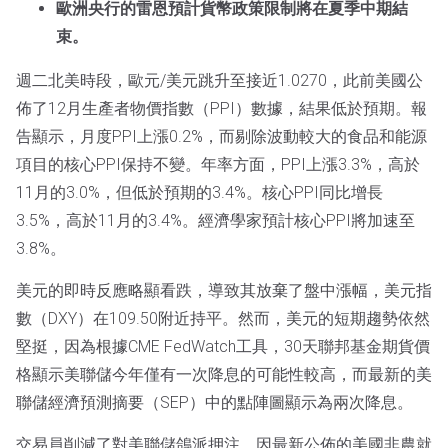
歐洲央行的雷恩預計貨幣政策限制將在夏季中期結
束。
週二北美時段，歐元/美元跳升至接近1.0270，此前美國公
佈了12月生產者物價指數（PPI）數據，結果低於預期。報
告顯示，月度PPI上漲0.2%，而剔除波動較大的食品和能源
項目的核心PPI保持不變。年率方面，PPI上漲3.3%，高於
11月的3.0%，但低於預期的3.4%。核心PPI同比增長
3.5%，高於11月的3.4%。經濟學家預計核心PPI將加速至
3.8%。
美元的即時反應略顯看跌，導致其放棄了盤中漲幅，美元指
數（DXY）在109.50附近持平。然而，美元的短期趨勢依然
堅挺，因為根據CME FedWatch工具，30天聯邦基金期貨價
格顯示美聯儲今年僅有一次降息的可能性較高，而最新的美
聯儲經濟預測摘要（SEP）中的點陣圖顯示為兩次降息。
交易員削減了對美聯儲鴿派押注，因最新公佈的美國非農就