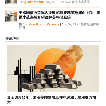
由
Agustin Wazne
|
Aug 07, 19:35 格林威治標準時間
美國國債收益率因疲軟的非農就業數據而下跌，霍
爾木茲海峽希望緩解美聯儲風險
由
Christian Borjon Valencia
|
Aug 07, 19:25 格林威治標準
時間
推薦內容
黃金週度預測：隨著美聯儲加息押注緩和，看漲壓力加
大