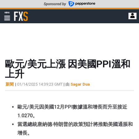
轉
至
FXStreet
MENU
主
顯
示
要
導
內
航
容
歐元/美元上漲 因美國PPI溫和
上升
新聞
|
01/14/2025 14:39:23 GMT
| 由
Sagar Dua
歐元/美元因美國12月PPI數據溫和增長而升至接近
1.0270。
當選總統唐納德·特朗普的政策預計將推動美國通脹和
增長。