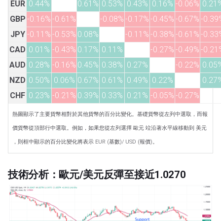
EUR
0.44%
0.61%
0.53%
0.43%
0.16%
-0.06%
0.21
GBP
-0.16%
-0.61%
-0.08%
-0.17%
-0.45%
-0.67%
-0.39
JPY
-0.11%
-0.53%
0.08%
-0.11%
-0.38%
-0.61%
-0.33
CAD
0.01%
-0.43%
0.17%
0.11%
-0.27%
-0.49%
-0.21
AUD
0.28%
-0.16%
0.45%
0.38%
0.27%
-0.22%
0.05
NZD
0.50%
0.06%
0.67%
0.61%
0.49%
0.22%
0.27
CHF
0.23%
-0.21%
0.39%
0.33%
0.21%
-0.05%
-0.27%
熱圖顯示了主要貨幣相對於其他貨幣的百分比變化。基礎貨幣從左列中選取，而報
價貨幣從頂部行中選取。例如，如果您從左列選擇 歐元 竝沿著水平線移動到 美元
，則框中顯示的百分比變化將表示 EUR (基數)/ USD (報價)。
技術分析：歐元/美元反彈至接近1.0270