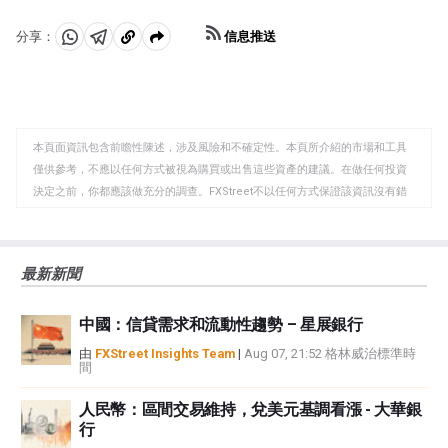
信息推送
分享：
分
分
複
享
享
製
至
至
到
WhatsApp
Telegram
剪
本頁面資訊包含前瞻性陳述，涉及風險和不確定性。本頁所介紹的市場和工具
貼
僅供參考，不應以任何方式被視為購買或出售這些資產的建議。在做任何投資
板
決定之前，你都應該做充分的調查。FXStreet不以任何方式保證該資訊沒有錯
誤、錯誤或重大錯報。它也不保證這些資料是及時的。在公開市場投資涉及很
大的風險，包括損失全部或部分投資，以及精神上的痛苦。所有與投資有關的
風險、損失和成本，包括本金的全部損失，均由您負責。本文僅代表作者個人
最新新聞
觀點，並不代表FXStreet或其廣告商的官方政策或立場。作者不對本頁連結的
資訊負責。
中國：信貸需求和流動性趨勢 – 星展銀行
如果文章正文中沒有明確提到，在撰寫本文時，作者在本文中提到的任何股票
中都沒有頭寸，也沒有與文中提到的任何公司有業務關係。除了FXStreet，作
由
FXStreet Insights Team
|
Aug 07, 21:52 格林威治標準時
間
者沒有收到撰寫這篇文章的報酬。
FXStreet和作者不提供個性化的建議。作者對該資訊的準確性、完整性或適用
人民幣：區間交易維持，兌美元基調看漲 - 大華銀
性不作任何陳述。FXStreet和作者將不承擔任何錯誤，遺漏或任何損失，傷害
行
或損害由此資訊及其顯示或使用引起的。錯誤和遺漏除外。本文作者和