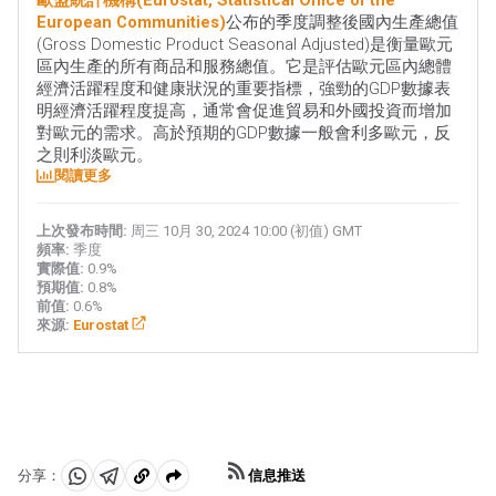
歐盟統計機構(Eurostat, Statistical Office of the
European Communities)
公布的季度調整後國內生產總值
(Gross Domestic Product Seasonal Adjusted)是衡量歐元
區內生產的所有商品和服務總值。它是評估歐元區內總體
經濟活躍程度和健康狀況的重要指標，強勁的GDP數據表
明經濟活躍程度提高，通常會促進貿易和外國投資而增加
對歐元的需求。高於預期的GDP數據一般會利多歐元，反
之則利淡歐元。
閱讀更多
上次發布時間:
周三 10月 30, 2024 10:00 (初值) GMT
頻率:
季度
實際值:
0.9%
預期值:
0.8%
前值:
0.6%
來源:
Eurostat
信息推送
分享：
分
分
複