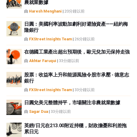
農就業數據
由
Haresh Menghani
|
20分鐘以前
日圓：美國利率波動加劇利好避險資產——紐約梅
隆銀行
由
FXStreet Insights Team
|
26分鐘以前
在德國工業產出超出預期後，歐元兌加元保持走強
由
Akhtar Faruqui
|
33分鐘以前
股票：收益率上升和能源風險令股市承壓 - 德意志
銀行
由
FXStreet Insights Team
|
33分鐘以前
日圓兌美元整體持平，市場關注非農就業數據
由
Sagar Dua
|
33分鐘以前
英鎊/日元在213.00附近持穩，財政擔憂和利差拖
累日元