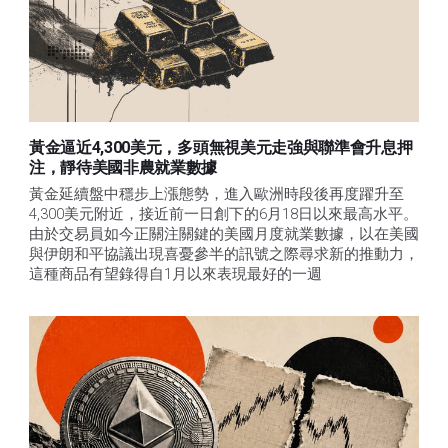
黃金逼近4,300美元，多頭無視美元走強與聯準會升息押
注，靜待美國非農就業數據
黃金延續盤中穩步上漲態勢，進入歐洲時段後再度躍升至
4,300美元附近，接近前一日創下的6月18日以來最高水平。
由於交易員如今正關注關鍵的美國月度就業數據，以在美國
與伊朗和平協議出現喜憂參半的訊號之際尋求新的推動力，
這種商品有望錄得自1月以來表現最好的一週