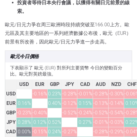
投資者等待日本央行會議，以獲得有關日元前景的線
索。
歐元/日元力爭在周三歐洲時段持續突破至166.00上方。歐
元區及其主要地區的一系列經濟數據公布後，歐元（EUR）
前景有所改善，因此歐元/日元力爭進一步走高。
歐元今日價格
下表顯示了 歐元 (EUR) 對所列主要貨幣 今日的變動百分
比。歐元對英鎊最強。
USD
EUR
GBP
JPY
CAD
AUD
NZD
CHF
USD
-0.16%
0.23%
-0.28%
-0.01%
-0.28%
-0.30%
-0.06
EUR
0.16%
0.40%
-0.12%
0.15%
-0.13%
-0.14%
0.10
GBP
-0.23%
-0.40%
-0.52%
-0.24%
-0.52%
-0.54%
-0.28
JPY
0.28%
0.12%
0.52%
0.27%
-0.01%
-0.03%
0.22
CAD
0.00%
-0.15%
0.24%
-0.27%
-0.28%
-0.29%
-0.04