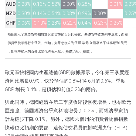
AUD
0.28%
0.13%
0.52%
0.00%
0.28%
-0.01%
0.23
NZD
0.30%
0.14%
0.54%
0.03%
0.29%
0.00%
0.25
CHF
0.06%
-0.10%
0.28%
-0.22%
0.04%
-0.23%
-0.25%
熱圖顯示了主要貨幣相對於其他貨幣的百分比變化。基礎貨幣從左列中選取，而報
價貨幣從頂部行中選取。例如，如果您從左列選擇 歐元 並沿著水平線移動到 美元
，則框中顯示的百分比變化將表示歐元(基礎)/美元(報價)。
歐元區快報國內生產總值(GDP)數據顯示，今年第三季度經
濟同比增長0.9%，快於預估的0.8%和4-6月的0.6%。季度
GDP 增長 0.4%，是預估和前值0.2%的兩倍。
與此同時，德國經濟在第二季度收縮後恢復增長，也令歐元
區走強。德國經濟出乎意料地增長了 0.2%，而經濟學家預
計為穩步下降 0.1%。另外，德國六個州的消費者物價指數
快報也比預期的要熱，這促使交易員們對歐洲央行（ECB）