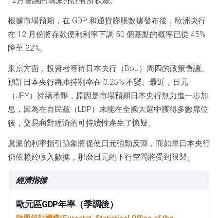
12月會議的鴿派押註有所收斂。
根據市場預期，在 GDP 和通貨膨脹數據發布後，歐洲央行
在 12 月份將存款便利利率下調 50 個基點的概率已從 45%
降至 22%。
東京方面，投資者等待日本央行（BoJ）周四的政策會議。
預計日本央行將維持利率在 0.25% 不變。最近，日元
（JPY）持續承壓，原因是市場預期日本央行無力進一步加
息，因為在自民黨（LDP）未能在全國大選中獲得多數席位
後，交易商對經濟的可持續性產生了懷疑。
鷹派的利率指引跡象將促使日元強勁反彈，而如果日本央行
仍依賴於收入數據，那麼日元的下行空間將受到限製。
經濟指標
歐元區GDP年率（季調後）