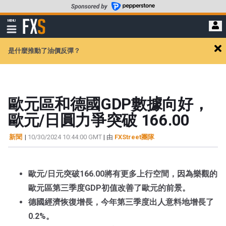
轉
至
FXStreet
MENU
主
顯
示
要
導
內
是什麼推動了油價反彈？
航
Cl
容
ale
歐元區和德國GDP數據向好，
歐元/日圓力爭突破 166.00
新聞
|
10/30/2024 10:44:00 GMT
| 由
FXStreet團隊
歐元/日元突破166.00將有更多上行空間，因為樂觀的
歐元區第三季度GDP初值改善了歐元的前景。
德國經濟恢復增長，今年第三季度出人意料地增長了
0.2%。