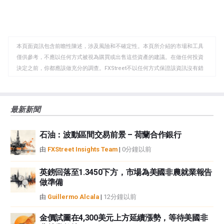
享
享
製
至
至
到
WhatsApp
Telegram
剪
本頁面資訊包含前瞻性陳述，涉及風險和不確定性。本頁所介紹的市場和工具
貼
僅供參考，不應以任何方式被視為購買或出售這些資產的建議。在做任何投資
板
決定之前，你都應該做充分的調查。FXStreet不以任何方式保證該資訊沒有錯
誤、錯誤或重大錯報。它也不保證這些資料是及時的。在公開市場投資涉及很
大的風險，包括損失全部或部分投資，以及精神上的痛苦。所有與投資有關的
風險、損失和成本，包括本金的全部損失，均由您負責。本文僅代表作者個人
最新新聞
觀點，並不代表FXStreet或其廣告商的官方政策或立場。作者不對本頁連結的
資訊負責。
石油：波動區間交易前景 – 荷蘭合作銀行
如果文章正文中沒有明確提到，在撰寫本文時，作者在本文中提到的任何股票
中都沒有頭寸，也沒有與文中提到的任何公司有業務關係。除了FXStreet，作
由
FXStreet Insights Team
|
0分鐘以前
者沒有收到撰寫這篇文章的報酬。
FXStreet和作者不提供個性化的建議。作者對該資訊的準確性、完整性或適用
英鎊回落至1.3450下方，市場為美國非農就業報告
性不作任何陳述。FXStreet和作者將不承擔任何錯誤，遺漏或任何損失，傷害
做準備
或損害由此資訊及其顯示或使用引起的。錯誤和遺漏除外。本文作者和
由
Guillermo Alcala
|
12分鐘以前
FXStreet並非註冊投資顧問，本文內容無意提供任何投資建議。
金價試圖在4,300美元上方延續漲勢，等待美國非