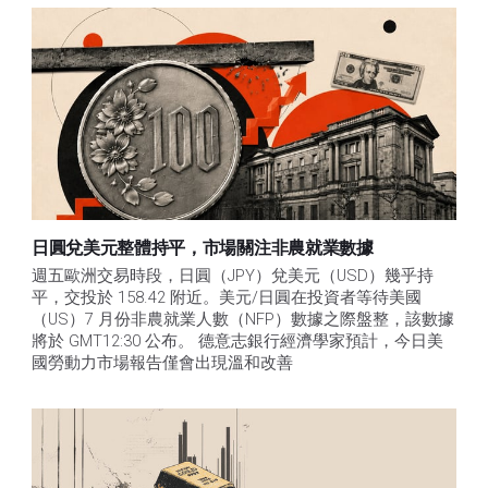
日圓兌美元整體持平，市場關注非農就業數據
週五歐洲交易時段，日圓（JPY）兌美元（USD）幾乎持
平，交投於 158.42 附近。美元/日圓在投資者等待美國
（US）7 月份非農就業人數（NFP）數據之際盤整，該數據
將於 GMT12:30 公布。 德意志銀行經濟學家預計，今日美
國勞動力市場報告僅會出現溫和改善