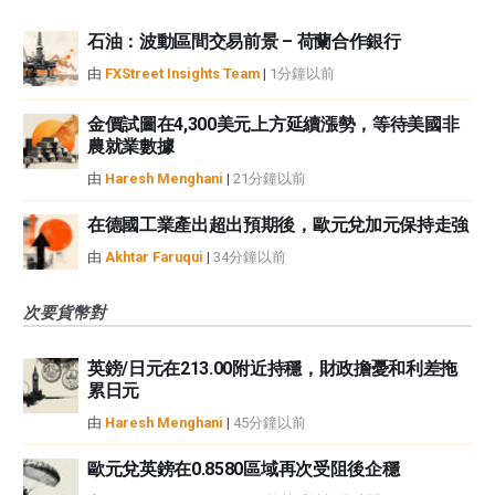
石油：波動區間交易前景 – 荷蘭合作銀行
由
FXStreet Insights Team
|
1分鐘以前
金價試圖在4,300美元上方延續漲勢，等待美國非
農就業數據
由
Haresh Menghani
|
21分鐘以前
在德國工業產出超出預期後，歐元兌加元保持走強
由
Akhtar Faruqui
|
34分鐘以前
次要貨幣對
英鎊/日元在213.00附近持穩，財政擔憂和利差拖
累日元
由
Haresh Menghani
|
45分鐘以前
歐元兌英鎊在0.8580區域再次受阻後企穩