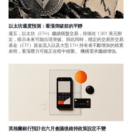
以太坊週度預測：看漲突破前的平靜
週五，以太坊（ETH）繼續橫盤交易，徘徊在 1,901 美元附
近，暗示未來可能出現突破。與此同時，穩定的交易所交易
基金（ETF）資金流入以及大型 ETH 持有者不斷增加的積累
表明，看漲壓力可能正在暗中積聚。 機構需求繼續增強。
英格蘭銀行預計在六月會議後維持政策設定不變