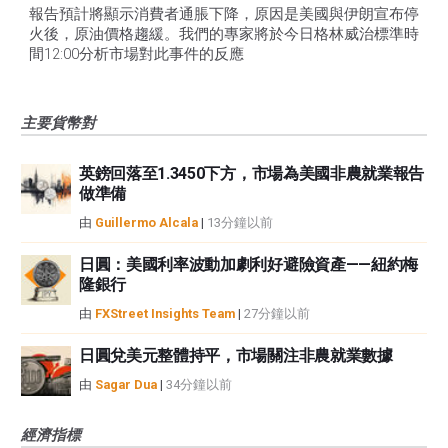
報告預計將顯示消費者通脹下降，原因是美國與伊朗宣布停
火後，原油價格趨緩。我們的專家將於今日格林威治標準時
間12:00分析市場對此事件的反應
主要貨幣對
英鎊回落至1.3450下方，市場為美國非農就業報告
做準備
由
Guillermo Alcala
|
13分鐘以前
日圓：美國利率波動加劇利好避險資產——紐約梅
隆銀行
由
FXStreet Insights Team
|
27分鐘以前
日圓兌美元整體持平，市場關注非農就業數據
由
Sagar Dua
|
34分鐘以前
經濟指標