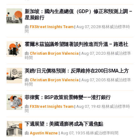
新加坡：國內生產總值（GDP）修正和預測上調 –
星展銀行
由
FXStreet Insights Team
|
Aug 07, 20:28 格林威治標準時
間
霍爾木茲協議希望隨著談判推進而升溫 – 路透社
由
Christian Borjon Valencia
|
Aug 07, 20:20 格林威治標準
時間
英鎊/日元價格預測：反彈維持在200日SMA上方
由
Christian Borjon Valencia
|
Aug 07, 20:05 格林威治標準
時間
菲律賓：BSP政策前景轉變——渣打銀行
由
FXStreet Insights Team
|
Aug 07, 19:43 格林威治標準時
間
下週展望：美國通膨將成為下週焦點
由
Agustin Wazne
|
Aug 07, 19:35 格林威治標準時間