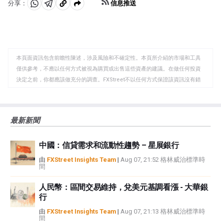
信息推送
分享：
分
分
複
享
享
製
至
至
到
WhatsApp
Telegram
剪
本頁面資訊包含前瞻性陳述，涉及風險和不確定性。本頁所介紹的市場和工具
貼
僅供參考，不應以任何方式被視為購買或出售這些資產的建議。在做任何投資
板
決定之前，你都應該做充分的調查。FXStreet不以任何方式保證該資訊沒有錯
誤、錯誤或重大錯報。它也不保證這些資料是及時的。在公開市場投資涉及很
大的風險，包括損失全部或部分投資，以及精神上的痛苦。所有與投資有關的
風險、損失和成本，包括本金的全部損失，均由您負責。本文僅代表作者個人
最新新聞
觀點，並不代表FXStreet或其廣告商的官方政策或立場。作者不對本頁連結的
資訊負責。
中國：信貸需求和流動性趨勢 – 星展銀行
如果文章正文中沒有明確提到，在撰寫本文時，作者在本文中提到的任何股票
中都沒有頭寸，也沒有與文中提到的任何公司有業務關係。除了FXStreet，作
由
FXStreet Insights Team
|
Aug 07, 21:52 格林威治標準時
間
者沒有收到撰寫這篇文章的報酬。
FXStreet和作者不提供個性化的建議。作者對該資訊的準確性、完整性或適用
人民幣：區間交易維持，兌美元基調看漲 - 大華銀
性不作任何陳述。FXStreet和作者將不承擔任何錯誤，遺漏或任何損失，傷害
行
或損害由此資訊及其顯示或使用引起的。錯誤和遺漏除外。本文作者和
FXStreet並非註冊投資顧問，本文內容無意提供任何投資建議。
由
FXStreet Insights Team
|
Aug 07, 21:13 格林威治標準時
間