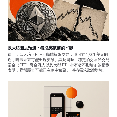
以太坊週度預測：看漲突破前的平靜
週五，以太坊（ETH）繼續橫盤交易，徘徊在 1,901 美元附
近，暗示未來可能出現突破。與此同時，穩定的交易所交易
基金（ETF）資金流入以及大型 ETH 持有者不斷增加的積累
表明，看漲壓力可能正在暗中積聚。 機構需求繼續增強。