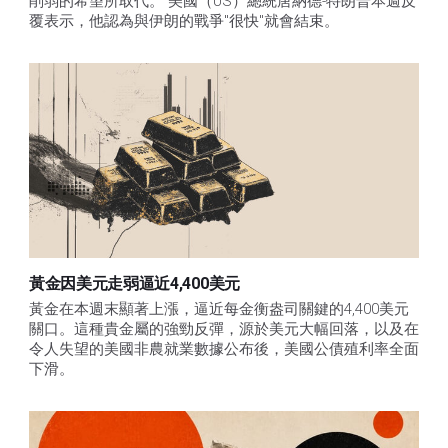
削弱的希望所取代。 美國（US）總統唐納德-特朗普本週反
覆表示，他認為與伊朗的戰爭"很快"就會結束。
黃金因美元走弱逼近4,400美元
黃金在本週末顯著上漲，逼近每金衡盎司關鍵的4,400美元
關口。這種貴金屬的強勁反彈，源於美元大幅回落，以及在
令人失望的美國非農就業數據公布後，美國公債殖利率全面
下滑。