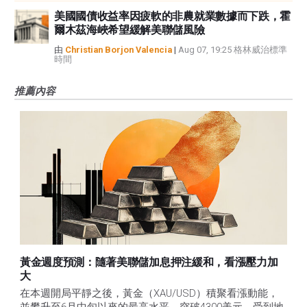
美國國債收益率因疲軟的非農就業數據而下跌，霍
爾木茲海峽希望緩解美聯儲風險
由
Christian Borjon Valencia
|
Aug 07, 19:25 格林威治標準
時間
推薦內容
黃金週度預測：隨著美聯儲加息押注緩和，看漲壓力加
大
在本週開局平靜之後，黃金（XAU/USD）積聚看漲動能，