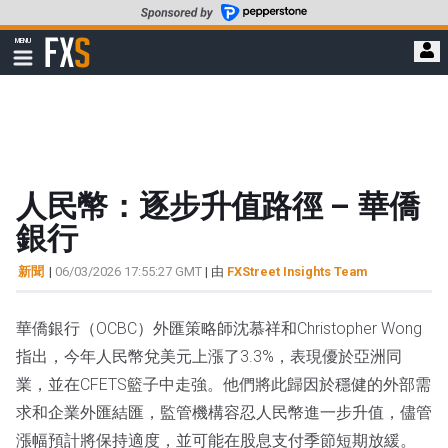
轉
至
FXStreet
MENU
主
顯
示
要
導
內
航
容
人民幣：逐步升值路徑 – 華僑
銀行
新聞
|
06/03/2026 17:55:27 GMT
| 由
FXStreet Insights Team
華僑銀行（OCBC）外匯策略師沈慕祥和Christopher Wong
指出，今年人民幣兌美元上漲了3.3%，表現優於亞洲同
業，並在CFETS籃子中走強。他們將此歸因於穩健的外部需
求和企業外匯結匯，監管機構容忍人民幣進一步升值，儘管
漲幅預計將保持適度，並可能在股息支付季節短期放緩。