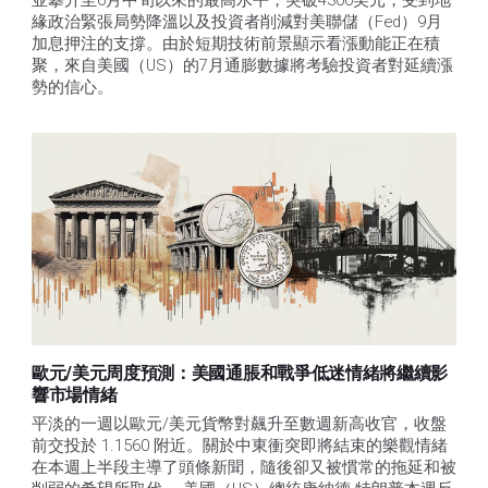
並攀升至6月中旬以來的最高水平，突破4300美元，受到地
緣政治緊張局勢降溫以及投資者削減對美聯儲（Fed）9月
加息押注的支撐。由於短期技術前景顯示看漲動能正在積
聚，來自美國（US）的7月通膨數據將考驗投資者對延續漲
勢的信心。 
歐元/美元周度預測：美國通脹和戰爭低迷情緒將繼續影
響市場情緒
平淡的一週以歐元/美元貨幣對飆升至數週新高收官，收盤
前交投於 1.1560 附近。關於中東衝突即將結束的樂觀情緒
在本週上半段主導了頭條新聞，隨後卻又被慣常的拖延和被