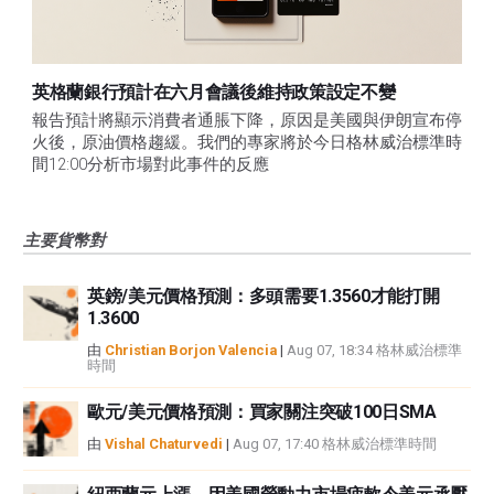
英格蘭銀行預計在六月會議後維持政策設定不變
報告預計將顯示消費者通脹下降，原因是美國與伊朗宣布停
火後，原油價格趨緩。我們的專家將於今日格林威治標準時
間12:00分析市場對此事件的反應
主要貨幣對
英鎊/美元價格預測：多頭需要1.3560才能打開
1.3600
由
Christian Borjon Valencia
|
Aug 07, 18:34 格林威治標準
時間
歐元/美元價格預測：買家關注突破100日SMA
由
Vishal Chaturvedi
|
Aug 07, 17:40 格林威治標準時間