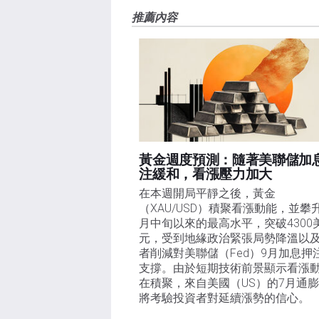
推薦內容
黃金週度預測：隨著美聯儲加
注緩和，看漲壓力加大
在本週開局平靜之後，黃金
（XAU/USD）積聚看漲動能，並攀
月中旬以來的最高水平，突破4300
元，受到地緣政治緊張局勢降溫以
者削減對美聯儲（Fed）9月加息押
支撐。由於短期技術前景顯示看漲
在積聚，來自美國（US）的7月通
將考驗投資者對延續漲勢的信心。 