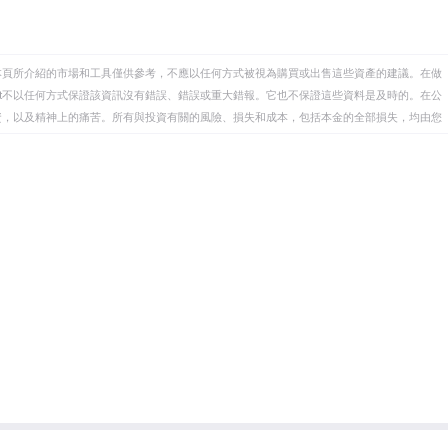
本頁所介紹的市場和工具僅供參考，不應以任何方式被視為購買或出售這些資產的建議。在做
eet不以任何方式保證該資訊沒有錯誤、錯誤或重大錯報。它也不保證這些資料是及時的。在公
資，以及精神上的痛苦。所有與投資有關的風險、損失和成本，包括本金的全部損失，均由您
et或其廣告商的官方政策或立場。作者不對本頁連結的資訊負責。
在本文中提到的任何股票中都沒有頭寸，也沒有與文中提到的任何公司有業務關係。除了
訊的準確性、完整性或適用性不作任何陳述。FXStreet和作者將不承擔任何錯誤，遺漏或任何損
遺漏除外。本文作者和FXStreet並非註冊投資顧問，本文內容無意提供任何投資建議。