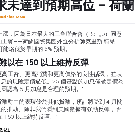
未達到預期高位 – 荷
Insights Team
上漲，因為日本最大的工會聯合會（Rengo）同意
% 的工資——荷蘭國際集團外匯分析師克里斯·特納
，這可能略低於早期的 6% 預期。
以在 150 以上維持反彈
更高工資、更高消費和更高價格的良性循環，並表
加息的風險定價過低。25 個基點的加息僅被定價為
集團認為 5 月加息是合理的預期。"
貨幣對中的表現優於其他貨幣，預計將受到 4 月關
加息的推動。除非我們看到美國數據有強勁反彈，否
150 以上維持反彈。"
息推送