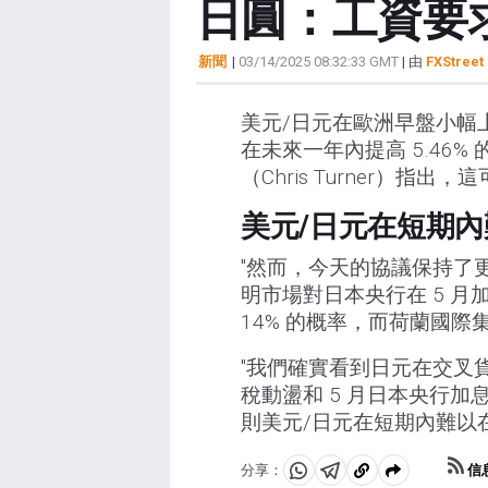
日圓：工資要求
新聞
|
03/14/2025 08:32:33 GMT
| 由
FXStreet 
美元/日元在歐洲早盤小幅
在未來一年內提高 5.46
（Chris Turner）指出
美元/日元在短期內難
"然而，今天的協議保持了
明市場對日本央行在 5 月
14% 的概率，而荷蘭國際
"我們確實看到日元在交叉
稅動盪和 5 月日本央行
則美元/日元在短期內難以在 
信
分享：
分
分
複