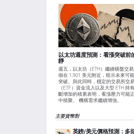
以太坊週度預測：看漲突破前
靜
週五，以太坊（ETH）繼續橫盤交
徊在 1,901 美元附近，暗示未來可
突破。與此同時，穩定的交易所交
（ETF）資金流入以及大型 ETH 持
斷增加的積累表明，看漲壓力可能
中積聚。 機構需求繼續增強。
主要貨幣對
英鎊/美元價格預測：多