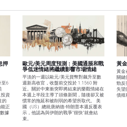
息押
歐元/美元周度預測：美國通脹和戰
黃金
爭低迷情緒將繼續影響市場情緒
黃金
平淡的一週以歐元/美元貨幣對飆升至數
關鍵
升至6
週新高收官，收盤前交投於 1.1560 附
勁反
美
近。關於中東衝突即將結束的樂觀情緒在
失望
及投資
本週上半段主導了頭條新聞，隨後卻又被
債殖
注的
慣常的拖延和被削弱的希望所取代。 美
動能正
國（US）總統唐納德-特朗普本週反覆表
膨數據
示，他認為與伊朗的戰爭"很快"就會結
束。