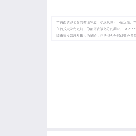
享
享
製
至
至
到
WhatsApp
Telegram
剪
本頁面資訊包含前瞻性陳述，涉及風險和不確定性。
貼
任何投資決定之前，你都應該做充分的調查。FXStr
開市場投資涉及很大的風險，包括損失全部或部分投
板
負責。本文僅代表作者個人觀點，並不代表FXStre
如果文章正文中沒有明確提到，在撰寫本文時，作者
FXStreet，作者沒有收到撰寫這篇文章的報酬。
FXStreet和作者不提供個性化的建議。作者對該資
失，傷害或損害由此資訊及其顯示或使用引起的。錯誤和