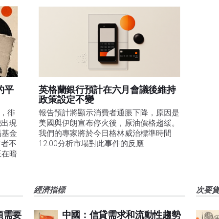
的平
英格蘭銀行預計在六月會議後維持
政策設定不變
易，徘
報告預計將顯示消費者通脹下降，原因是
能出現
美國與伊朗宣布停火後，原油價格趨緩。
易基金
我們的專家將於今日格林威治標準時間
有者不
12:00分析市場對此事件的反應
正在暗
經濟指標
次要
頭需要
中國：信貸需求和流動性趨勢