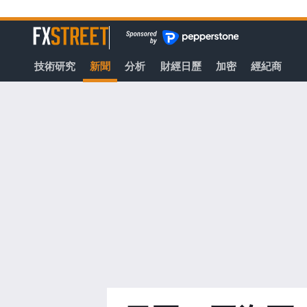
轉
至
FXStreet
主
要
技術研究
新聞
分析
財經日歷
加密
經紀商
內
容