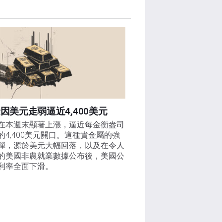
因美元走弱逼近4,400美元
在本週末顯著上漲，逼近每金衡盎司
的4,400美元關口。這種貴金屬的強
彈，源於美元大幅回落，以及在令人
的美國非農就業數據公布後，美國公
利率全面下滑。