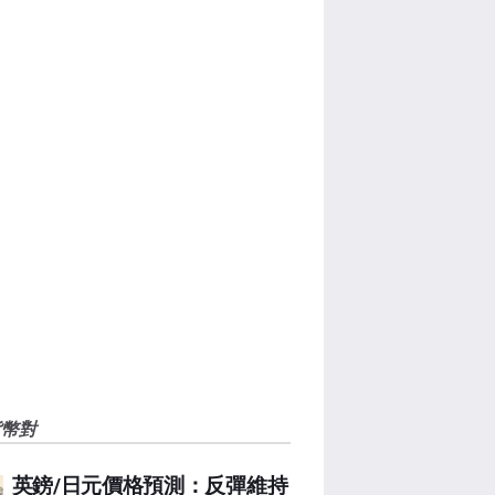
貨幣對
英鎊/日元價格預測：反彈維持