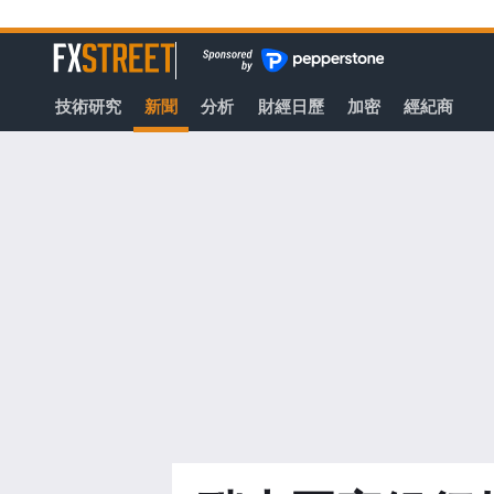
轉
至
FXStreet
主
要
技術研究
新聞
分析
財經日歷
加密
經紀商
內
容