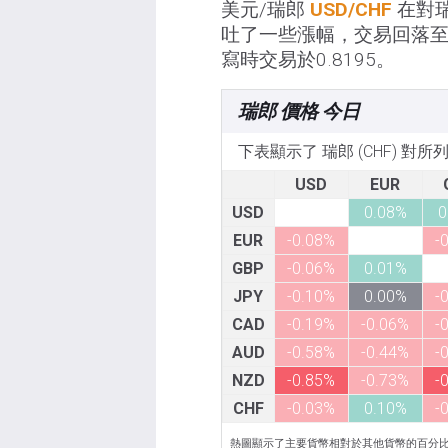
美元/瑞郎
USD/CHF
在對瑞
吐了一些漲幅，交易回落至0
寫時交易於0.8195。
瑞郎 價格 今日
下表顯示了 瑞郎 (CHF) 對
USD
EUR
USD
0.08%
0
EUR
-0.08%
-
GBP
-0.06%
0.01%
JPY
-0.10%
0.00%
-
CAD
-0.19%
-0.06%
-
AUD
-0.58%
-0.44%
-
NZD
-0.85%
-0.73%
-
CHF
-0.03%
0.10%
-
熱圖顯示了主要貨幣相對於其他貨幣的百分