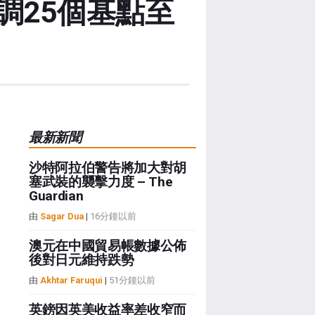
調25個基點至
最新新聞
沙特阿拉伯警告將加大對胡
塞武裝的襲擊力度 – The
Guardian
由
Sagar Dua
|
16分鐘以前
澳元在中國貿易帳數據公佈
後對日元維持跌勢
由
Akhtar Faruqui
|
51分鐘以前
英鎊因英美收益率差收窄而