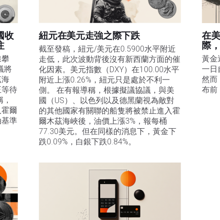
國收
紐元在美元走強之際下跌
在
注
際
截至發稿，紐元/美元在0.5900水平附近
線攀
黃金
走低，此次波動背後沒有新西蘭方面的催
議將
一日
化因素。美元指數（DXY）在100.00水平
茲海
然而
附近上漲0.26%，紐元只是處於不利一
正等待
布前
側。 在有報導稱，根據擬議協議，與美
稱，
國（US）、以色列以及德黑蘭視為敵對
入霍爾
的其他國家有關聯的船隻將被禁止進入霍
油基準
爾木茲海峽後，油價上漲3%，報每桶
77.30美元。但在同樣的消息下，黃金下
。
跌0.09%，白銀下跌0.84%。