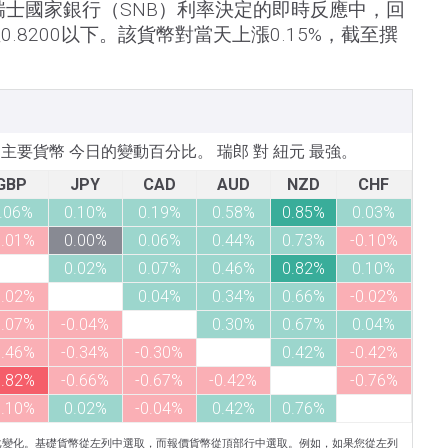
士國家銀行（SNB）利率決定的即時反應中，回
.8200以下。該貨幣對當天上漲0.15%，截至撰
所列主要貨幣 今日的變動百分比。 瑞郎 對 紐元 最強。
GBP
JPY
CAD
AUD
NZD
CHF
.06%
0.10%
0.19%
0.58%
0.85%
0.03%
0.01%
0.00%
0.06%
0.44%
0.73%
-0.10%
0.02%
0.07%
0.46%
0.82%
0.10%
0.02%
0.04%
0.34%
0.66%
-0.02%
0.07%
-0.04%
0.30%
0.67%
0.04%
0.46%
-0.34%
-0.30%
0.42%
-0.42%
0.82%
-0.66%
-0.67%
-0.42%
-0.76%
0.10%
0.02%
-0.04%
0.42%
0.76%
比變化。基礎貨幣從左列中選取，而報價貨幣從頂部行中選取。例如，如果您從左列