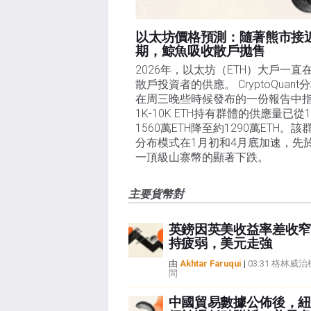
以太坊價格預測：隨著熊市接
期，鯨魚吸收散戶拋售​
2026年，以太坊（ETH）大戶一直
散戶投資者的供應。 CryptoQuant
在周三晚些時候發布的一份報告中
1K-10K ETH持有群體的供應量已從
1560萬ETH降至約1290萬ETH。該
分布模式在1月初和4月底加速，先
一頂級山寨幣的顯著下跌。
主要貨幣對
英鎊因英美收益率差收窄
持疲弱，美元走強
由
Akhtar Faruqui
|
03:31 格林威
間
中國貿易數據公佈後，紐