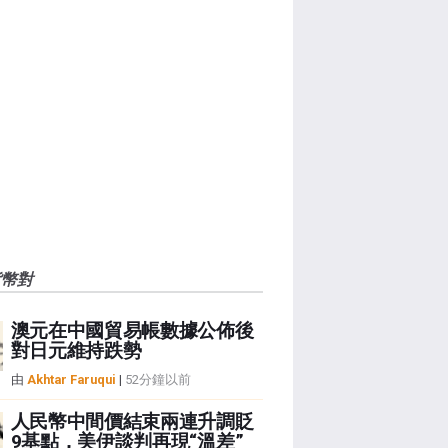
貨幣對
澳元在中國貿易帳數據公佈後
對日元維持跌勢
由
Akhtar Faruqui
|
52分鐘以前
人民幣中間價結束兩連升調貶
9基點，美伊談判再現“溫差”