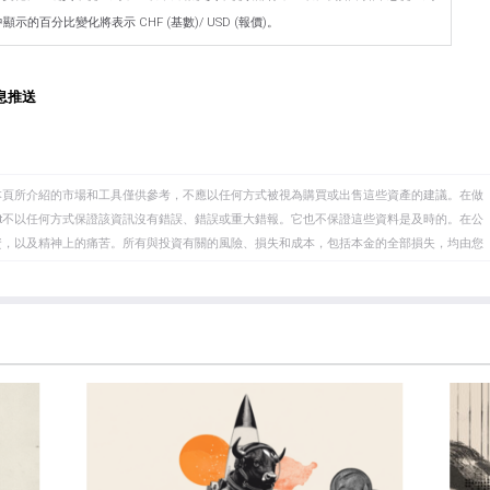
示的百分比變化將表示 CHF (基數)/ USD (報價)。
息推送
本頁所介紹的市場和工具僅供參考，不應以任何方式被視為購買或出售這些資產的建議。在做
eet不以任何方式保證該資訊沒有錯誤、錯誤或重大錯報。它也不保證這些資料是及時的。在公
資，以及精神上的痛苦。所有與投資有關的風險、損失和成本，包括本金的全部損失，均由您
et或其廣告商的官方政策或立場。作者不對本頁連結的資訊負責。
在本文中提到的任何股票中都沒有頭寸，也沒有與文中提到的任何公司有業務關係。除了
訊的準確性、完整性或適用性不作任何陳述。FXStreet和作者將不承擔任何錯誤，遺漏或任何損
遺漏除外。本文作者和FXStreet並非註冊投資顧問，本文內容無意提供任何投資建議。