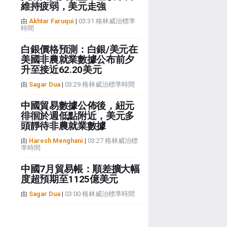
維持疲弱，美元走強
由
Akhtar Faruqui
|
03:31 格林威治標準
時間
白銀價格預測：白銀/美元在
美國非農就業數據公布前夕
升至接近62.20美元
由
Sagar Dua
|
03:29 格林威治標準時間
中國貿易數據公佈後，紐元
徘徊於週低點附近，美元多
頭靜待非農就業數據
由
Haresh Menghani
|
03:27 格林威治標
準時間
中國7月貿易帳：順差擴大幅
度超預期至1125億美元
由
Sagar Dua
|
03:00 格林威治標準時間