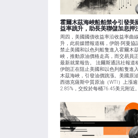
霍爾木茲海峽船舶禁令引發美
益率跳升，助長美聯儲加息押
周四，美國國債收益率沿收益率曲
升，此前媒體報道稱，伊朗-阿曼協
禁止美國和以色列船隻進入霍爾木
峽，推動原油價格走高，而交易員
最新就業報告。 法爾斯通訊社報道
伊朗正在阻止美國和以色列船隻進
木茲海峽，引發油價跳漲。美國原
西德克薩斯中質原油（WTI）上漲逾
2.85%，交投於每桶76.45美元附近