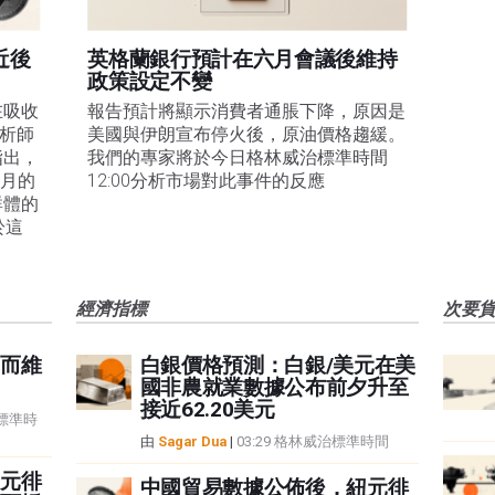
近後
英格蘭銀行預計在六月會議後維持
政策設定不變
在吸收
報告預計將顯示消費者通脹下降，原因是
分析師
美國與伊朗宣布停火後，原油價格趨緩。
指出，
我們的專家將於今日格林威治標準時間
1月的
12:00分析市場對此事件的反應
群體的
於這
經濟指標
次要
而維
白銀價格預測：白銀/美元在美
國非農就業數據公布前夕升至
接近62.20美元
治標準時
由
Sagar Dua
|
03:29 格林威治標準時間
元徘
中國貿易數據公佈後，紐元徘