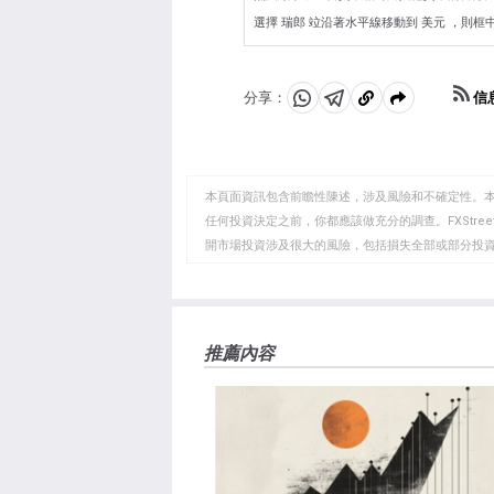
選擇 瑞郎 竝沿著水平線移動到 美元 ，則框中顯
信
分享：
分
分
複
享
享
製
至
至
到
WhatsApp
Telegram
剪
本頁面資訊包含前瞻性陳述，涉及風險和不確定性。
貼
任何投資決定之前，你都應該做充分的調查。FXStr
開市場投資涉及很大的風險，包括損失全部或部分投
板
負責。本文僅代表作者個人觀點，並不代表FXStre
如果文章正文中沒有明確提到，在撰寫本文時，作者
FXStreet，作者沒有收到撰寫這篇文章的報酬。
FXStreet和作者不提供個性化的建議。作者對該資
推薦內容
失，傷害或損害由此資訊及其顯示或使用引起的。錯誤和