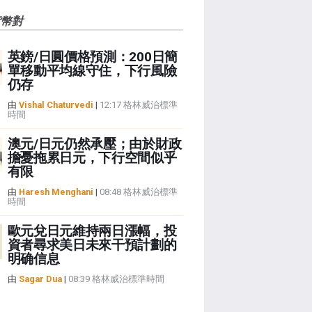
貨幣對
英鎊/日圓價格預測：200日簡
單移動平均線守住，下行風險
仍存
由
Vishal Chaturvedi
|
12:17 格林威治標準
時間
澳元/日元仍然承壓；由於財政
擔憂拖累日元，下行空間似乎
有限
由
Haresh Menghani
|
08:48 格林威治標準
時間
歐元兌日元維持兩日漲幅，投
資者尋求美日未來干預計劃的
明确信息
由
Sagar Dua
|
08:39 格林威治標準時間