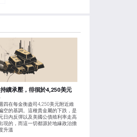
持續承壓，徘徊於4,250美元
近
週四在每金衡盎司4,250美元附近維
偏空的基調。這種貴金屬的下跌，是
元日內反彈以及美國公債殖利率走高
出現的，而這一切都源於地緣政治擔
度升溫