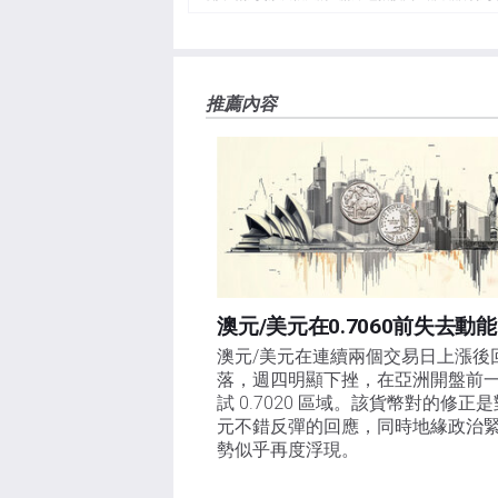
負責。本文僅代表作者個人觀點，並不代表FXStre
如果文章正文中沒有明確提到，在撰寫本文時，作者
FXStreet，作者沒有收到撰寫這篇文章的報酬。
FXStreet和作者不提供個性化的建議。作者對該資
推薦內容
失，傷害或損害由此資訊及其顯示或使用引起的。錯誤和
澳元/美元在0.7060前失去動能
澳元/美元在連續兩個交易日上漲後
落，週四明顯下挫，在亞洲開盤前
試 0.7020 區域。該貨幣對的修正
元不錯反彈的回應，同時地緣政治
勢似乎再度浮現。