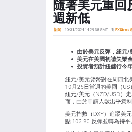
隨著美元重回反
週新低
新聞
|
10/31/2024 14:29:38 GMT
| 由
FXStree
由於美元反彈，紐元/美元
美元在美國初請失業
投資者預計紐儲行今年將
紐元/美元貨幣對在周四北美
10月25日當週的美國（U
紐元/美元（NZD/USD
而，由於申請人數出乎意
美元指數（DXY）追蹤美
點 103.80 反彈並轉為持平