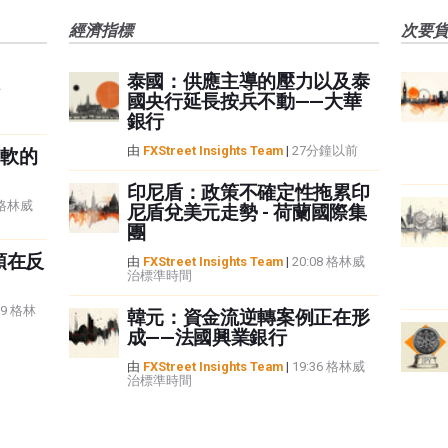
經濟指標
次要
泰國：供應主導的壓力以及泰
國央行延長按兵不動——大華
銀行
由
FXStreet Insights Team
|
27分鐘以前
軟的
印尼盾：政策不確定性拖累印
8 格林威
尼盾兌美元走勢 - 荷蘭國際集
團
頭在反
由
FXStreet Insights Team
|
20:08 格林威
治標準時間
59 格林
韓元：資金流逆轉案例正在形
成——法國興業銀行
由
FXStreet Insights Team
|
19:36 格林威
治標準時間