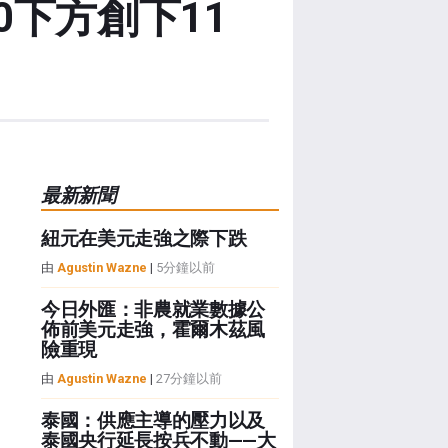
0下方創下11
最新新聞
紐元在美元走強之際下跌
由
Agustin Wazne
|
5分鐘以前
今日外匯：非農就業數據公
佈前美元走強，霍爾木茲風
險重現
由
Agustin Wazne
|
27分鐘以前
泰國：供應主導的壓力以及
泰國央行延長按兵不動——大