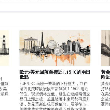
et或其廣告商的官方政策或立場。作者不對本頁連結的資訊負責。
在本文中提到的任何股票中都沒有頭寸，也沒有與文中提到的任何公司有業務關係。除了
訊的準確性、完整性或適用性不作任何陳述。FXStreet和作者將不承擔任何錯誤，遺漏或任何損
遺漏除外。本文作者和FXStreet並非註冊投資顧問，本文內容無意提供任何投資建議。
歐元/美元回落至接近1.1510的兩日
黃金
低點
附
回
EUR/USD 面臨一些新的下行壓力，並在
黃金
一度測
週四北美時段後段重新測試 1.1500 附近
持略
是對美
低位。現貨價格走低，發生在連續兩個交
在美
緊張局
易日上漲之後，並且隨著中東局勢再度升
之後
溫，美元重新出現買盤偏向。展望後市，
憂再
美國非農就業數據將在週五成為市場焦