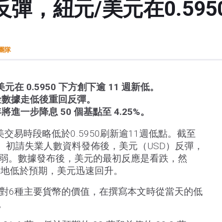
彈，紐元/美元在0.595
t團隊
在 0.5950 下方創下逾 11 週新低。
金數據走低後重回反彈。
進一步降息 50 個基點至 4.25%。
交易時段略低於0.5950刷新逾11週低點。截至
S）初請失業人數資料發佈後，美元（USD）反彈，
）走弱。數據發布後，美元的最初反應是看跌，然
料地低於預期，美元迅速回升。
元對6種主要貨幣的價值，在撰寫本文時從當天的低
。