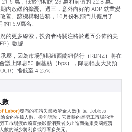
.6 萬，低於預期的 23 萬和前值的 22.8 萬。
期內放緩的擔憂。週三，意外向好的 ADP 就業變
改善。該機構報告稱，10月份私部門共僱用了
月的15.9萬名。
狀況的更多線索，投資者將關注將於週五公佈的美
FP）數據。
仍承壓，因為市場預期紐西蘭紐儲行（RBNZ）將在
策會議上降息50 個基點（bps），降息幅度大於預
R）推低至 4.25%。
人數
 Labor)
發布的初請失業救濟金人數(Initial Jobless
失業保險金的在檔人數。換句話說，它反映的是勞工市場的活
勞工市場疲軟將直接影響消費者支出進而拖累美國經濟
人數的減少將利多或可看多美元。