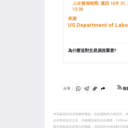
上次發佈時間:
週四 10月 31, 
12:30
來源:
US Department of Labo
為什麼這對交易員很重要?
為什麼這對交易員很重要 每週四，美
首次申請失業救濟的人數。由
值。下跌趨勢被視為勞動力市
正面影響，反之亦然。
信
分享：
分
分
複
享
享
製
至
至
到
WhatsApp
Telegram
剪
本頁面資訊包含前瞻性陳述，涉及風險和不確定性。
貼
任何投資決定之前，你都應該做充分的調查。FXStr
開市場投資涉及很大的風險，包括損失全部或部分投
板