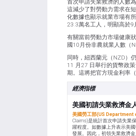
首次申請失業救濟的人數為 21
這減少了對勞動力需求在短
化數據也顯示就業市場有所
23.3萬名工人，明顯高於9
有關當前勞動力市場健康
國10月份非農就業人數（N
同時，紐西蘭元（NZD）
11 月27 日舉行的貨幣政
期。這將把官方現金利率（OC
經濟指標
美國初請失業救濟金
美國勞工部(US Department of
Claims)是統計首次申請
躍程度。如數據上升表示美國
發展。因此，初領失業救濟金