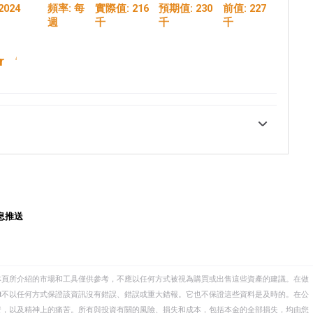
2024
頻率:
每
實際值:
216
預期值:
230
前值:
227
週
千
千
千
r
國勞工部(US Department of Labor)都會公佈上週
於該指數可能波動很大，投資者可能會更加關註四週均
場改善的訊號，可能對美元相對其競爭對手的表現產生
息推送
本頁所介紹的市場和工具僅供參考，不應以任何方式被視為購買或出售這些資產的建議。在做
eet不以任何方式保證該資訊沒有錯誤、錯誤或重大錯報。它也不保證這些資料是及時的。在公
資，以及精神上的痛苦。所有與投資有關的風險、損失和成本，包括本金的全部損失，均由您