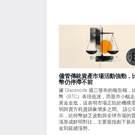
儘管傳統資產市場活動強勁，
幣仍停滯不前
據 Glassnode 週三發布的報告稱，
幣（BTC）表現低迷，而股市小幅
黃金走低，這表明市場正陷於機構
弱與賣方耗盡跡象增多之間。 該公
示，比特幣缺乏波動與全球市場的
漲形成鮮明對比，主要股指創下新
金則延續漲勢。