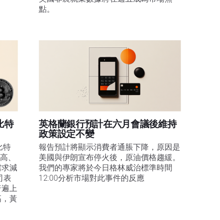
點。
比特
英格蘭銀行預計在六月會議後維持
政策設定不變
比特
報告預計將顯示消費者通脹下降，原因是
走高、
美國與伊朗宣布停火後，原油價格趨緩。
需求減
我們的專家將於今日格林威治標準時間
司表
12:00分析市場對此事件的反應
普遍上
高，黃