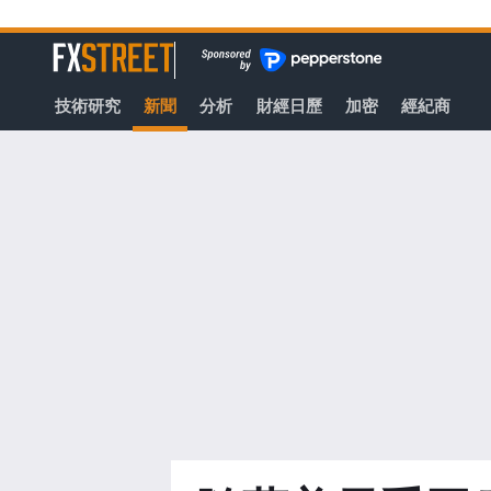
轉
至
FXStreet
主
要
技術研究
新聞
分析
財經日歷
加密
經紀商
內
容