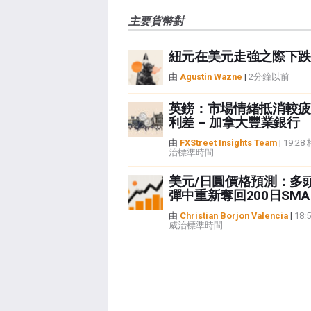
主要貨幣對
紐元在美元走強之際下跌
由
Agustin Wazne
|
2分鐘以前
英鎊：市場情緒抵消較疲
利差 – 加拿大豐業銀行
由
FXStreet Insights Team
|
19:2
治標準時間
美元/日圓價格預測：多
彈中重新奪回200日SMA
由
Christian Borjon Valencia
|
18:
威治標準時間